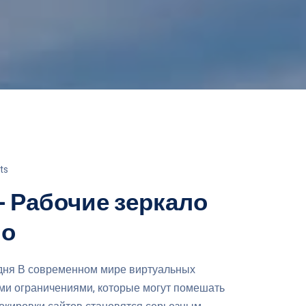
ts
– Рабочие зеркало
но
годня В современном мире виртуальных
ми ограничениями, которые могут помешать