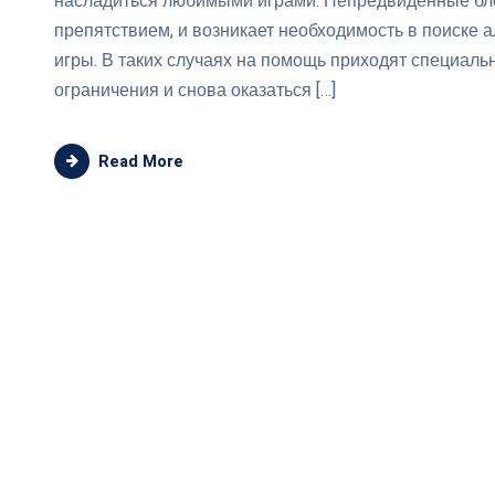
насладиться любимыми играми. Непредвиденные бло
препятствием, и возникает необходимость в поиске 
игры. В таких случаях на помощь приходят специал
ограничения и снова оказаться […]
Read More