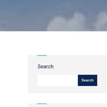
Search
Search