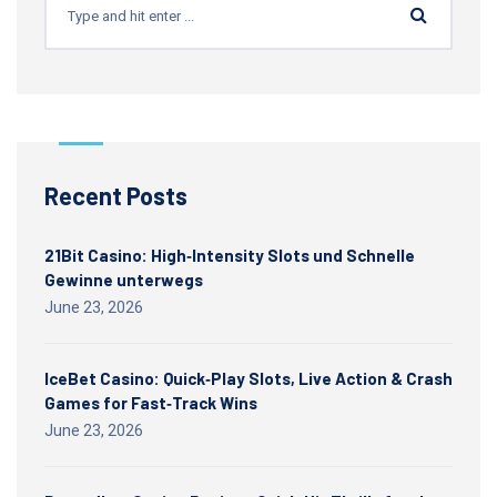
Recent Posts
21Bit Casino: High‑Intensity Slots und Schnelle
Gewinne unterwegs
June 23, 2026
IceBet Casino: Quick‑Play Slots, Live Action & Crash
Games for Fast‑Track Wins
June 23, 2026