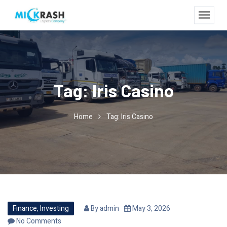
Tag:
Iris Casino
Home
Tag: Iris Casino
Finance, Investing
By
admin
May 3, 2026
No Comments