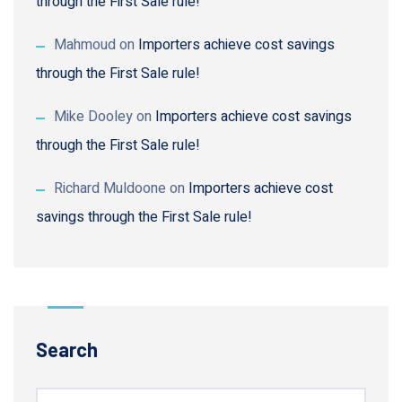
through the First Sale rule!
Mahmoud
on
Importers achieve cost savings
through the First Sale rule!
Mike Dooley
on
Importers achieve cost savings
through the First Sale rule!
Richard Muldoone
on
Importers achieve cost
savings through the First Sale rule!
Search