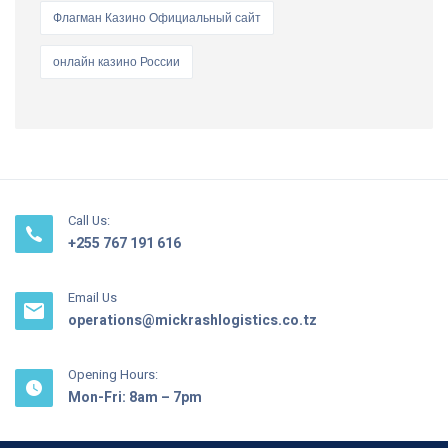
Флагман Казино Официальный сайт
онлайн казино России
Call Us:
+255 767 191 616
Email Us
operations@mickrashlogistics.co.tz
Opening Hours:
Mon-Fri: 8am – 7pm