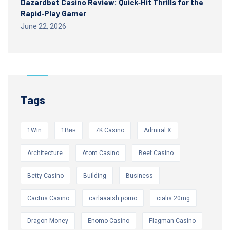
Dazardbet Casino Review: Quick‑Hit Thrills for the
Rapid‑Play Gamer
June 22, 2026
Tags
1Win
1Вин
7K Casino
Admiral X
Architecture
Atom Casino
Beef Casino
Betty Casino
Building
Business
Cactus Casino
carlaaaish porno
cialis 20mg
Dragon Money
Enomo Casino
Flagman Casino