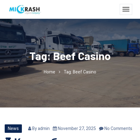
Tag:
Beef Casino
Home
Tag: Beef Casino
News
By
admin
November 27, 2025
No Comments