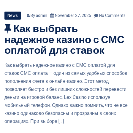
News
By
admin
November 27, 2025
No Comments
Как выбрать
надежное казино с СМС
оплатой для ставок
Как выбрать надежное казино с СМС оплатой для
ставок СМС оплата – один из самых удобных способов
пополнения счета в онлайн-казино. Этот метод
позволяет быстро и без лишних сложностей перевести
деньги на игровой баланс, Lex Casino используя
мобильный телефон. Однако важно помнить, что не все
казино одинаково безопасны и прозрачны в своих
операциях. При выборе […]