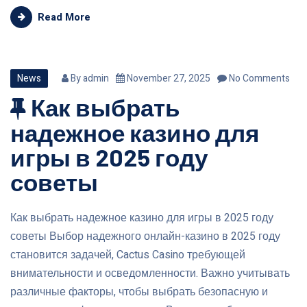
Read More
News
By
admin
November 27, 2025
No Comments
Как выбрать
надежное казино для
игры в 2025 году
советы
Как выбрать надежное казино для игры в 2025 году
советы Выбор надежного онлайн-казино в 2025 году
становится задачей, Cactus Casino требующей
внимательности и осведомленности. Важно учитывать
различные факторы, чтобы выбрать безопасную и