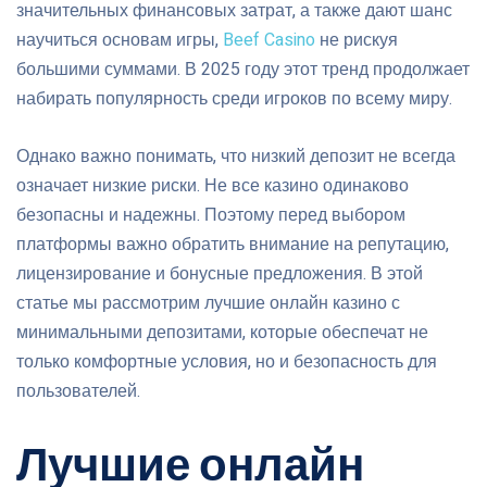
значительных финансовых затрат, а также дают шанс
научиться основам игры,
Beef Casino
не рискуя
большими суммами. В 2025 году этот тренд продолжает
набирать популярность среди игроков по всему миру.
Однако важно понимать, что низкий депозит не всегда
означает низкие риски. Не все казино одинаково
безопасны и надежны. Поэтому перед выбором
платформы важно обратить внимание на репутацию,
лицензирование и бонусные предложения. В этой
статье мы рассмотрим лучшие онлайн казино с
минимальными депозитами, которые обеспечат не
только комфортные условия, но и безопасность для
пользователей.
Лучшие онлайн