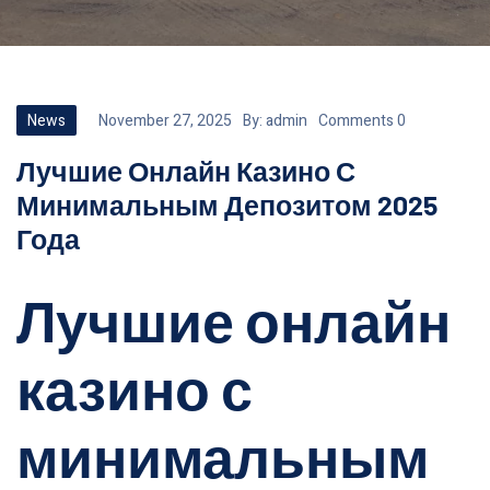
News
November 27, 2025
By:
admin
Comments 0
Лучшие Онлайн Казино С
Минимальным Депозитом 2025
Года
Лучшие онлайн
казино с
минимальным