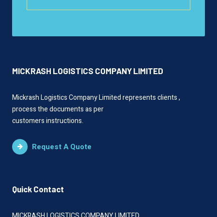
MICKRASH LOGISTICS COMPANY LIMITED
Mickrash Logistics Company Limited represents clients ,
process the documents as per
customers instructions.
Request A Quote
Quick Contact
MICKRASH LOGISTICS COMPANY LIMITED