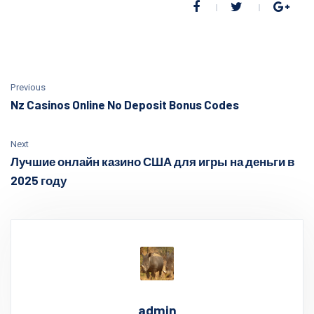
Previous
Nz Casinos Online No Deposit Bonus Codes
Next
Лучшие онлайн казино США для игры на деньги в
2025 году
admin