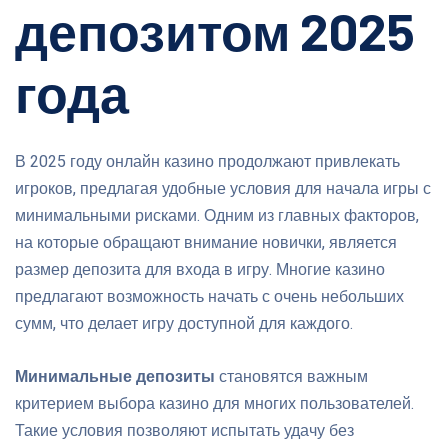
депозитом 2025
года
В 2025 году онлайн казино продолжают привлекать
игроков, предлагая удобные условия для начала игры с
минимальными рисками. Одним из главных факторов,
на которые обращают внимание новички, является
размер депозита для входа в игру. Многие казино
предлагают возможность начать с очень небольших
сумм, что делает игру доступной для каждого.
Минимальные депозиты
становятся важным
критерием выбора казино для многих пользователей.
Такие условия позволяют испытать удачу без