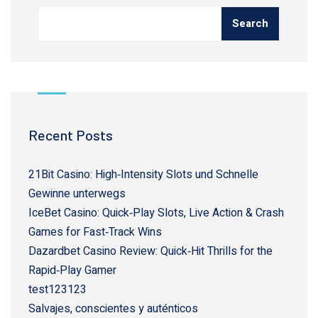
Search
Recent Posts
21Bit Casino: High‑Intensity Slots und Schnelle
Gewinne unterwegs
IceBet Casino: Quick‑Play Slots, Live Action & Crash
Games for Fast‑Track Wins
Dazardbet Casino Review: Quick‑Hit Thrills for the
Rapid‑Play Gamer
test123123
Salvajes, conscientes y auténticos