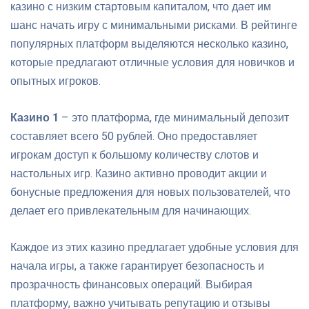
казино с низким стартовым капиталом, что дает им
шанс начать игру с минимальными рисками. В рейтинге
популярных платформ выделяются несколько казино,
которые предлагают отличные условия для новичков и
опытных игроков.
Казино 1
– это платформа, где минимальный депозит
составляет всего 50 рублей. Оно предоставляет
игрокам доступ к большому количеству слотов и
настольных игр. Казино активно проводит акции и
бонусные предложения для новых пользователей, что
делает его привлекательным для начинающих.
Каждое из этих казино предлагает удобные условия для
начала игры, а также гарантирует безопасность и
прозрачность финансовых операций. Выбирая
платформу, важно учитывать репутацию и отзывы