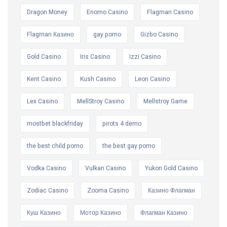
Dragon Money
Enomo Casino
Flagman Casino
Flagman Казино
gay porno
Gizbo Casino
Gold Casino
Iris Casino
Izzi Casino
Kent Casino
Kush Casino
Leon Casino
Lex Casino
MellStroy Casino
Mellstroy Game
mostbet blackfriday
pirots 4 demo
the best child porno
the best gay porno
Vodka Casino
Vulkan Casino
Yukon Gold Casino
Zodiac Casino
Zooma Casino
Казино Флагман
Куш Казино
Мотор Казино
Флагман Казино