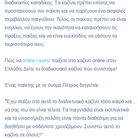
διαδικασίες καταδίκης. Τα καζίνα πρέπει επίσης να
προστατεύουν τον παίκτη και να παρέχουν ένα ασφαλές
περιβάλλον παιγνίδιου. Τέλος, οι παίκτες πρέπει να είναι
ενηλίκοι, να έχουν την ικανότητα να κατανοήσουν τις
πράξεις παίξης και να είναι ευελπίδεις να χάσουν τα
περισσότερα τους.
Πώς να
online casino
παίξετε στο καζίνο online στην
Ελλάδα; Δείτε το διαδικτυακό καζίνο που συνιστάμε!
Ένας παίκτης με το όνομα Πέτρος διηγείται:
“Έχω παίξει στο αυτό το διαδικτυακό καζίνο τόσο καιρό και
να σας πω ότι είναι τέλεια. Τα παιχνídιδα είναι εκπληκτικά
και το υποστήριξη πελάτη είναι πάντα διαθέσιμη για να
βοηθήσει με οτιδήποτε χρειαζόμουν. Συνιστώ αυτό το
καζίνο σε όλους!”