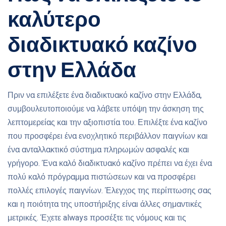
καλύτερο
διαδικτυακό καζίνο
στην Ελλάδα
Πριν να επιλέξετε ένα διαδικτυακό καζίνο στην Ελλάδα,
συμβουλευτοποιούμε να λάβετε υπόψη την άσκηση της
λεπτομερείας και την αξιοπιστία του. Επιλέξτε ένα καζίνο
που προσφέρει ένα ενοχλητικό περιβάλλον παιγνίων και
ένα ανταλλακτικό σύστημα πληρωμών ασφαλές και
γρήγορο. Ένα καλό διαδικτυακό καζίνο πρέπει να έχει ένα
πολύ καλό πρόγραμμα πιστώσεων και να προσφέρει
πολλές επιλογές παιγνίων. Έλεγχος της περίπτωσης σας
και η ποιότητα της υποστήριξης είναι άλλες σημαντικές
μετρικές. Έχετε always προσέξτε τις νόμους και τις