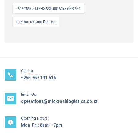
Флагман Казино Официальный сайт
онлайн казино России
Call Us:
+255 767 191 616
Email Us
operations@mickrashlogistics.co.tz
Opening Hours:
Mon-Fri: 8am – 7pm