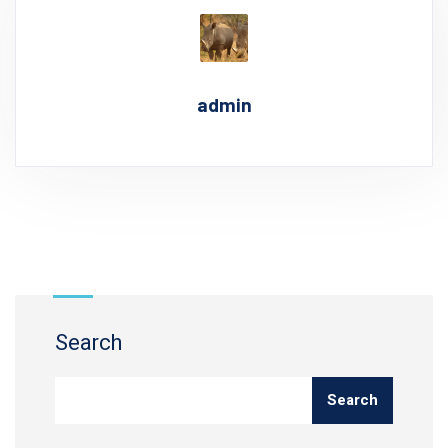
admin
Search
Search