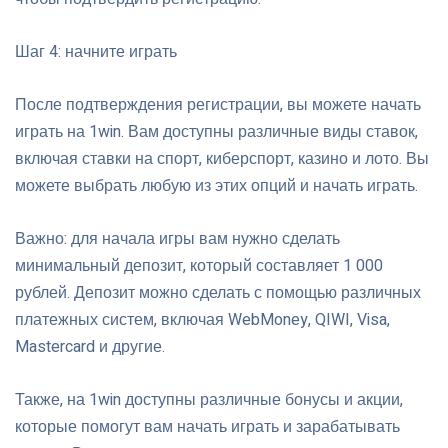
Шаг 4: начните играть
После подтверждения регистрации, вы можете начать
играть на 1win. Вам доступны различные виды ставок,
включая ставки на спорт, киберспорт, казино и лото. Вы
можете выбрать любую из этих опций и начать играть.
Важно: для начала игры вам нужно сделать
минимальный депозит, который составляет 1 000
рублей. Депозит можно сделать с помощью различных
платежных систем, включая WebMoney, QIWI, Visa,
Mastercard и другие.
Также, на 1win доступны различные бонусы и акции,
которые помогут вам начать играть и зарабатывать