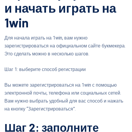
и начать играть на
1win
Для начала играть на 1win, вам нужно
зарегистрироваться на официальном сайте букмекера.
Это сделать можно в несколько шагов.
Шаг 1: выберите способ регистрации
Вы можете зарегистрироваться на 1win с помощью
электронной почты, телефона или социальных сетей.
Вам нужно выбрать удобный для вас способ и нажать
на кнопку “Зарегистрироваться”.
Шаг 2: заполните