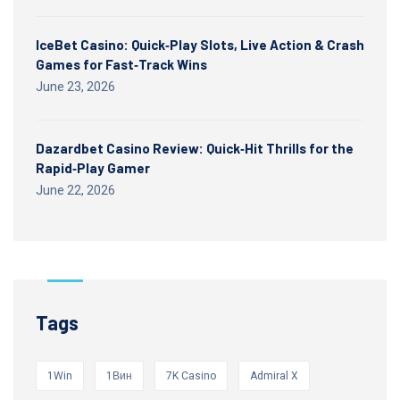
IceBet Casino: Quick‑Play Slots, Live Action & Crash
Games for Fast‑Track Wins
June 23, 2026
Dazardbet Casino Review: Quick‑Hit Thrills for the
Rapid‑Play Gamer
June 22, 2026
Tags
1Win
1Вин
7K Casino
Admiral X