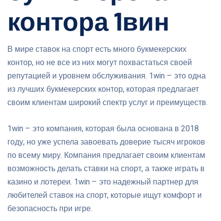
контора 1вин
В мире ставок на спорт есть много букмекерских
контор, но не все из них могут похвастаться своей
репутацией и уровнем обслуживания. 1win – это одна
из лучших букмекерских контор, которая предлагает
своим клиентам широкий спектр услуг и преимуществ.
1win – это компания, которая была основана в 2018
году, но уже успела завоевать доверие тысяч игроков
по всему миру. Компания предлагает своим клиентам
возможность делать ставки на спорт, а также играть в
казино и лотереи. 1win – это надежный партнер для
любителей ставок на спорт, которые ищут комфорт и
безопасность при игре.