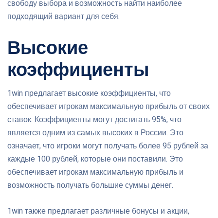
свободу выбора и возможность найти наиболее
подходящий вариант для себя.
Высокие
коэффициенты
1win предлагает высокие коэффициенты, что
обеспечивает игрокам максимальную прибыль от своих
ставок. Коэффициенты могут достигать 95%, что
является одним из самых высоких в России. Это
означает, что игроки могут получать более 95 рублей за
каждые 100 рублей, которые они поставили. Это
обеспечивает игрокам максимальную прибыль и
возможность получать большие суммы денег.
1win также предлагает различные бонусы и акции,