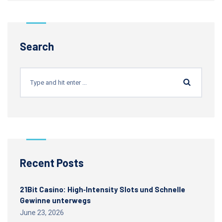
Search
Recent Posts
21Bit Casino: High‑Intensity Slots und Schnelle
Gewinne unterwegs
June 23, 2026