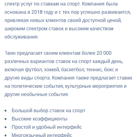
спектр услуг по ставкам на спорт. Компания была
основана в 2018 году и с тех пор успешно развивается,
привлекая новых клиентов своей доступной ценой,
широким спектром ставок и высоким качеством
обслуживания.
1вин предлагает своим клиентам более 20 000
различных вариантов ставок на спорт каждый день,
включая футбол, хоккей, баскетбол, теннис, бокс и
другие виды спорта. Компания также предлагает ставки
на политические события, культурные мероприятия и
другие необычные события.
Большой выбор ставок на спорт
Высокие коэффициенты
Простой и удобный интерфейс
Многоязычный интерфейс