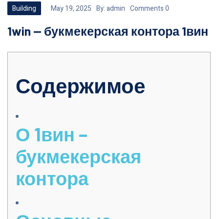
Building
May 19, 2025
By:
admin
Comments 0
1win — букмекерская контора 1вин
Содержимое
О 1вин –
букмекерская
контора