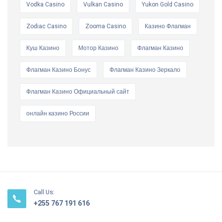
Vodka Casino
Vulkan Casino
Yukon Gold Casino
Zodiac Casino
Zooma Casino
Казино Флагман
Куш Казино
Мотор Казино
Флагман Казино
Флагман Казино Бонус
Флагман Казино Зеркало
Флагман Казино Официальный сайт
онлайн казино России
Call Us:
+255 767 191 616