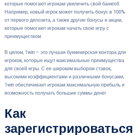
которые помогают игрокам увеличить свой банкroll.
Например, новый игрок может получить бонус в 100%
от первого депозита, а также другие бонусы и акции,
которые помогают игрокам начать свою игру с
преимуществом.
В целом, 1win – это лучшая букмекерская контора для
игроков, которые ищут максимальные преимущества
для своей игры. С ее широким выбором ставок,
высокими коэффициентами и различными бонусами,
1win обеспечивает игрокам максимальную прибыль и
возможность получать большие суммы денег.
Как
зарегистрироваться