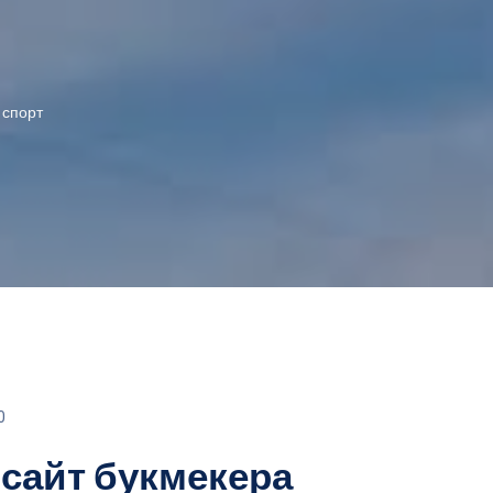
 спорт
0
сайт букмекера