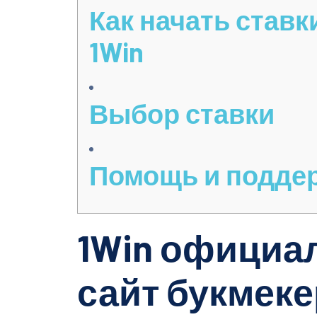
Как начать ставк
1Win
Выбор ставки
Помощь и подде
1Win официа
сайт букмеке