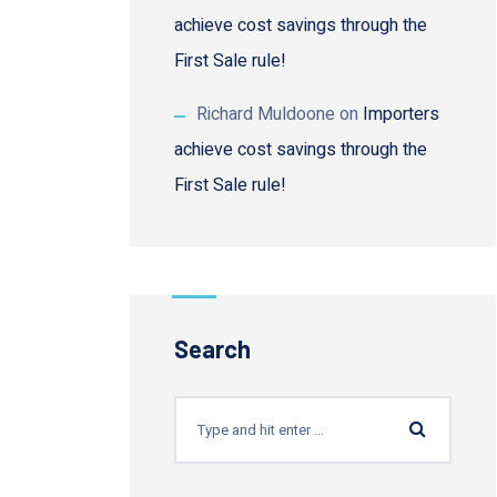
achieve cost savings through the
First Sale rule!
Richard Muldoone
on
Importers
achieve cost savings through the
First Sale rule!
Search