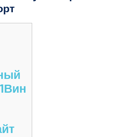
орт
ьный
 1Вин
айт