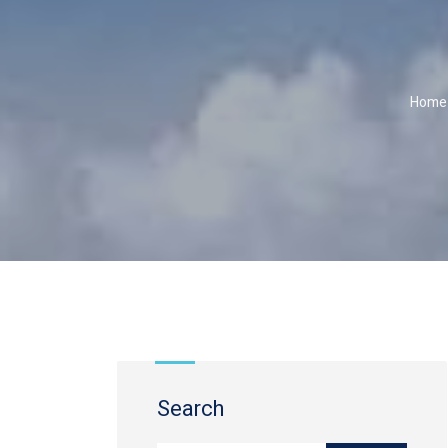
Home
Search