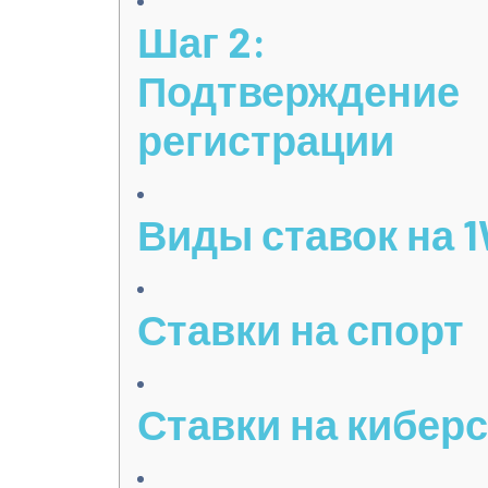
Шаг 2:
Подтверждение
регистрации
Виды ставок на 1
Ставки на спорт
Ставки на кибер