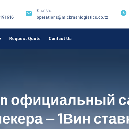
Email Us:
191616
operations@mickrashlogistics.co.tz
y
Request Quote
Contact Us
in официальный с
екера — 1Вин став