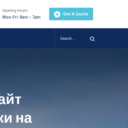
Opening Hours:
Get A Quote
Mon-Fri: 8am – 7pm
айт
ки на