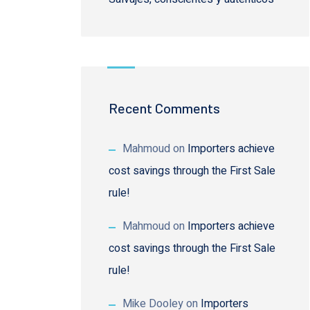
Recent Comments
Mahmoud
on
Importers achieve
cost savings through the First Sale
rule!
Mahmoud
on
Importers achieve
cost savings through the First Sale
rule!
Mike Dooley
on
Importers