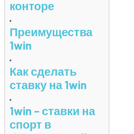
конторе
Преимущества
1win
Как сделать
ставку на 1win
1win – ставки на
спорт в