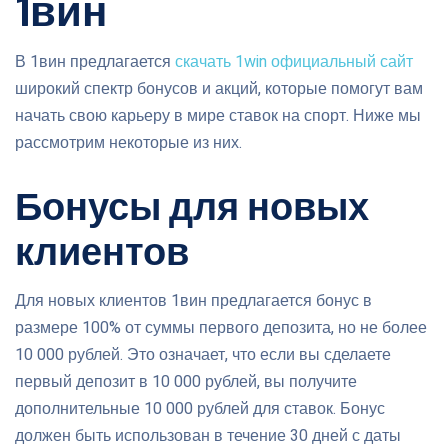
1вин
В 1вин предлагается
скачать 1win официальный сайт
широкий спектр бонусов и акций, которые помогут вам
начать свою карьеру в мире ставок на спорт. Ниже мы
рассмотрим некоторые из них.
Бонусы для новых
клиентов
Для новых клиентов 1вин предлагается бонус в
размере 100% от суммы первого депозита, но не более
10 000 рублей. Это означает, что если вы сделаете
первый депозит в 10 000 рублей, вы получите
дополнительные 10 000 рублей для ставок. Бонус
должен быть использован в течение 30 дней с даты