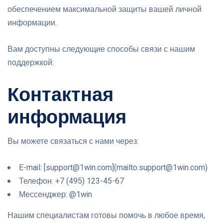
обеспечением максимальной защиты вашей личной
информации.
Вам доступны следующие способы связи с нашим
поддержкой:
Контактная
информация
Вы можете связаться с нами через:
E-mail: [support@1win.com](mailto:support@1win.com)
Телефон: +7 (495) 123-45-67
Мессенджер: @1win
Нашим специалистам готовы помочь в любое время,