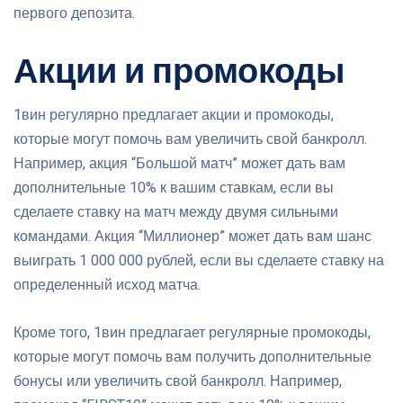
первого депозита.
Акции и промокоды
1вин регулярно предлагает акции и промокоды,
которые могут помочь вам увеличить свой банкролл.
Например, акция “Большой матч” может дать вам
дополнительные 10% к вашим ставкам, если вы
сделаете ставку на матч между двумя сильными
командами. Акция “Миллионер” может дать вам шанс
выиграть 1 000 000 рублей, если вы сделаете ставку на
определенный исход матча.
Кроме того, 1вин предлагает регулярные промокоды,
которые могут помочь вам получить дополнительные
бонусы или увеличить свой банкролл. Например,