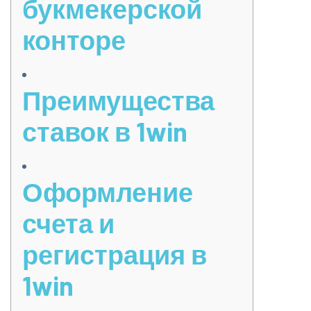
букмекерской
конторе
Преимущества
ставок в 1win
Оформление
счета и
регистрация в
1win