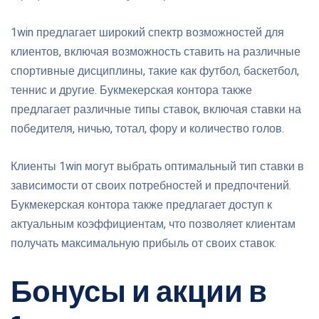
1win предлагает широкий спектр возможностей для
клиентов, включая возможность ставить на различные
спортивные дисциплины, такие как футбол, баскетбол,
теннис и другие. Букмекерская контора также
предлагает различные типы ставок, включая ставки на
победителя, ничью, тотал, фору и количество голов.
Клиенты 1win могут выбрать оптимальный тип ставки в
зависимости от своих потребностей и предпочтений.
Букмекерская контора также предлагает доступ к
актуальным коэффициентам, что позволяет клиентам
получать максимальную прибыль от своих ставок.
Бонусы и акции в