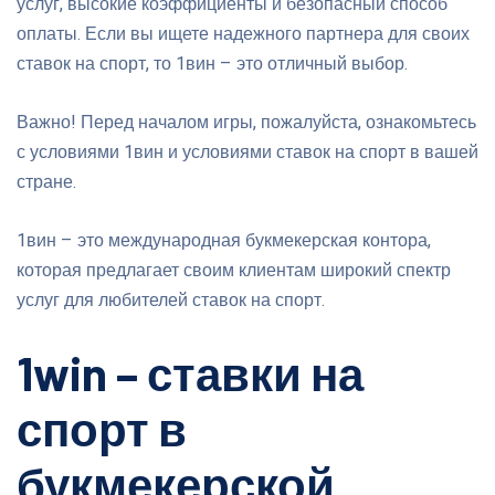
услуг, высокие коэффициенты и безопасный способ
оплаты. Если вы ищете надежного партнера для своих
ставок на спорт, то 1вин – это отличный выбор.
Важно! Перед началом игры, пожалуйста, ознакомьтесь
с условиями 1вин и условиями ставок на спорт в вашей
стране.
1вин – это международная букмекерская контора,
которая предлагает своим клиентам широкий спектр
услуг для любителей ставок на спорт.
1win – ставки на
спорт в
букмекерской