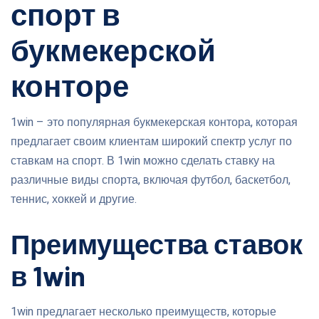
спорт в
букмекерской
конторе
1win – это популярная букмекерская контора, которая
предлагает своим клиентам широкий спектр услуг по
ставкам на спорт. В 1win можно сделать ставку на
различные виды спорта, включая футбол, баскетбол,
теннис, хоккей и другие.
Преимущества ставок
в 1win
1win предлагает несколько преимуществ, которые