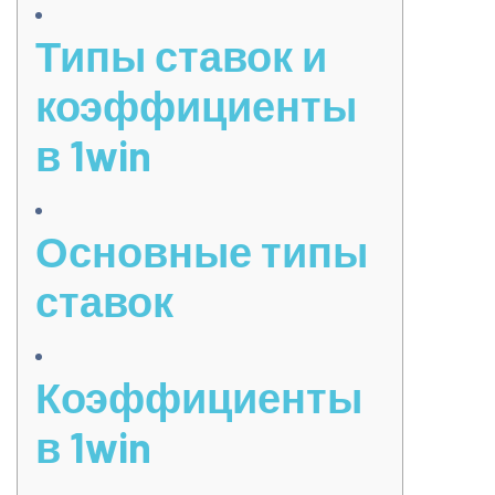
Типы ставок и
коэффициенты
в 1win
Основные типы
ставок
Коэффициенты
в 1win