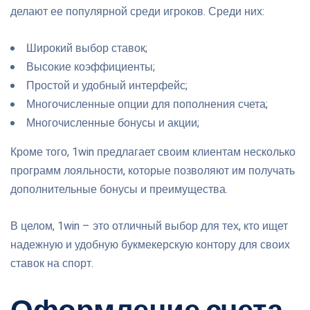
делают ее популярной среди игроков. Среди них:
Широкий выбор ставок;
Высокие коэффициенты;
Простой и удобный интерфейс;
Многочисленные опции для пополнения счета;
Многочисленные бонусы и акции;
Кроме того, 1win предлагает своим клиентам несколько
программ лояльности, которые позволяют им получать
дополнительные бонусы и преимущества.
В целом, 1win – это отличный выбор для тех, кто ищет
надежную и удобную букмекерскую контору для своих
ставок на спорт.
Оформление счета