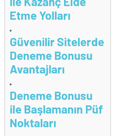
ile Kazanç Elde
Etme Yolları
Güvenilir Sitelerde
Deneme Bonusu
Avantajları
Deneme Bonusu
ile Başlamanın Püf
Noktaları