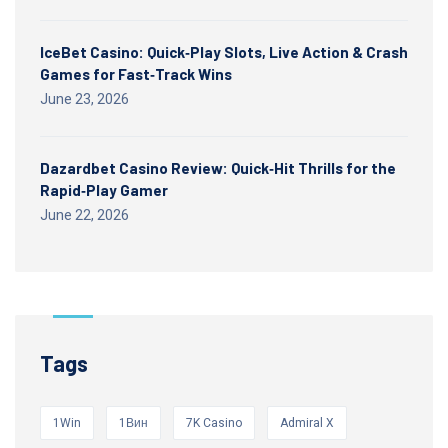
IceBet Casino: Quick‑Play Slots, Live Action & Crash
Games for Fast‑Track Wins
June 23, 2026
Dazardbet Casino Review: Quick‑Hit Thrills for the
Rapid‑Play Gamer
June 22, 2026
Tags
1Win
1Вин
7K Casino
Admiral X