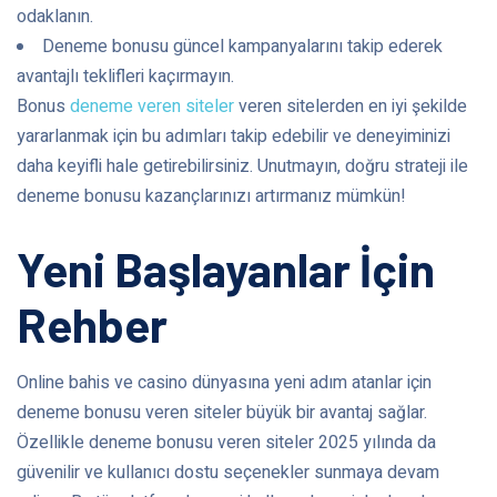
odaklanın.
Deneme bonusu güncel kampanyalarını takip ederek
avantajlı teklifleri kaçırmayın.
Bonus
deneme veren siteler
veren sitelerden en iyi şekilde
yararlanmak için bu adımları takip edebilir ve deneyiminizi
daha keyifli hale getirebilirsiniz. Unutmayın, doğru strateji ile
deneme bonusu kazançlarınızı artırmanız mümkün!
Yeni Başlayanlar İçin
Rehber
Online bahis ve casino dünyasına yeni adım atanlar için
deneme bonusu veren siteler büyük bir avantaj sağlar.
Özellikle deneme bonusu veren siteler 2025 yılında da
güvenilir ve kullanıcı dostu seçenekler sunmaya devam