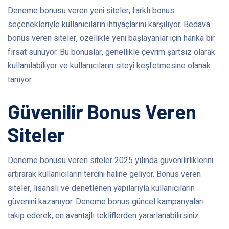
Deneme bonusu veren yeni siteler, farklı bonus
seçenekleriyle kullanıcıların ihtiyaçlarını karşılıyor. Bedava
bonus veren siteler, özellikle yeni başlayanlar için harika bir
fırsat sunuyor. Bu bonuslar, genellikle çevrim şartsız olarak
kullanılabiliyor ve kullanıcıların siteyi keşfetmesine olanak
tanıyor.
Güvenilir Bonus Veren
Siteler
Deneme bonusu veren siteler 2025 yılında güvenilirliklerini
artırarak kullanıcıların tercihi haline geliyor. Bonus veren
siteler, lisanslı ve denetlenen yapılarıyla kullanıcıların
güvenini kazanıyor. Deneme bonus güncel kampanyaları
takip ederek, en avantajlı tekliflerden yararlanabilirsiniz.