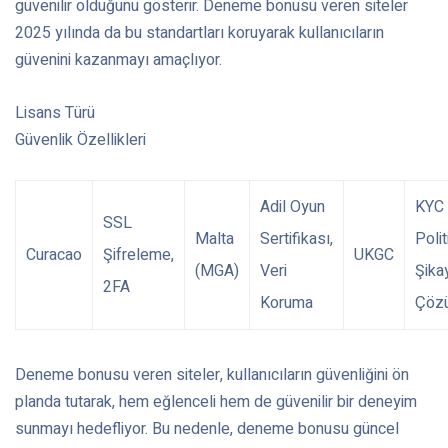
güvenilir olduğunu gösterir. Deneme bonusu veren siteler
2025 yılında da bu standartları koruyarak kullanıcıların
güvenini kazanmayı amaçlıyor.
Lisans Türü
Güvenlik Özellikleri
Adil Oyun
KYC
SSL
Malta
Sertifikası,
Polit
Curacao
Şifreleme,
UKGC
(MGA)
Veri
Şika
2FA
Koruma
Çöz
Deneme bonusu veren siteler, kullanıcıların güvenliğini ön
planda tutarak, hem eğlenceli hem de güvenilir bir deneyim
sunmayı hedefliyor. Bu nedenle, deneme bonusu güncel