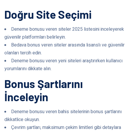
Doğru Site Seçimi
Deneme bonusu veren siteler 2025 listesini inceleyerek
güvenilir platformları belirleyin.
Bedava bonus veren siteler arasında lisanslı ve güvenilir
olanları tercih edin.
Deneme bonusu veren yeni siteleri araştırırken kullanıcı
yorumlarını dikkate alın.
Bonus Şartlarını
İnceleyin
Deneme bonusu veren bahis sitelerinin bonus şartlarını
dikkatlice okuyun.
Çevrim şartları, maksimum çekim limitleri gibi detaylara