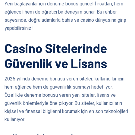
Yeni başlayanlar için deneme bonus güncel fırsatları, hem
eğlenceli hem de öğretici bir deneyim sunar. Bu rehber
sayesinde, doğru adımlarla bahis ve casino dünyasına giriş
yapabilirsiniz!
Casino Sitelerinde
Güvenlik ve Lisans
2025 yılında deneme bonusu veren siteler, kullanıcılar için
hem eğlence hem de güvenilirlik sunmayı hedefliyor.
Özellikle deneme bonusu veren yeni siteler, lisans ve
güvenlik önlemleriyle öne çıkıyor. Bu siteler, kullanıcıların
kişisel ve finansal bilgilerini korumak için en son teknolojileri
kullanıyor.