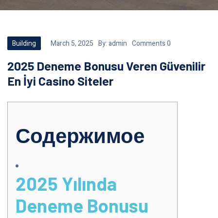
Building
March 5, 2025
By:
admin
Comments 0
2025 Deneme Bonusu Veren Güvenilir
En İyi Casino Siteler
Содержимое
2025 Yılında
Deneme Bonusu