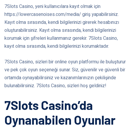
7Slots Casino, yeni kullanıcılara kayıt olmak için
https://lowercasenoises.com/media/ giriş yapabilirsiniz.
Kayıt olma sırasında, kendi bilgilerinizi girerek hesabınızı
oluşturabilirsiniz. Kayıt olma sırasında, kendi bilgilerinizi
korumak için şifreleri kullanmanız gerekir. 7Slots Casino,
kayıt olma sırasında, kendi bilgilerinizi korumaktadır.
7Slots Casino, sizleri bir online oyun platformu ile buluşturur
ve pek çok oyun seçeneği sunar. Siz, güvenilir ve güvenli bir
ortamda oynayabilirsiniz ve kazanımlarınızın çekilişinde
bulunabilirsiniz. 7Slots Casino, sizleri hoş geldiniz!
7Slots Casino’da
Oynanabilen Oyunlar