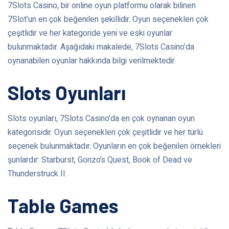
7Slots Casino, bir online oyun platformu olarak bilinen
7Slot’un en çok beğenilen şekillidir. Oyun seçenekleri çok
çeşitlidir ve her kategoride yeni ve eski oyunlar
bulunmaktadır. Aşağıdaki makalede, 7Slots Casino’da
oynanabilen oyunlar hakkında bilgi verilmektedir.
Slots Oyunları
Slots oyunları, 7Slots Casino’da en çok oynanan oyun
kategorisidir. Oyun seçenekleri çok çeşitlidir ve her türlü
seçenek bulunmaktadır. Oyunların en çok beğenilen örnekleri
şunlardır: Starburst, Gonzo’s Quest, Book of Dead ve
Thunderstruck II.
Table Games