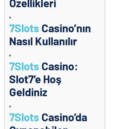
Özellikleri
7Slots
Casino’nın
Nasıl Kullanılır
7Slots
Casino:
Slot7’e Hoş
Geldiniz
7Slots
Casino’da