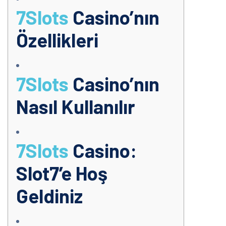
7Slots
Casino’nın
Özellikleri
7Slots
Casino’nın
Nasıl Kullanılır
7Slots
Casino:
Slot7’e Hoş
Geldiniz