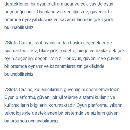
desteklenen bir oyun platformudur ve çok sayıda oyun
seçeneği sunar. Oyunlarınızın seçtiğinizde, güvenilir bir
ortamda oynayabilirsiniz ve kazanımlarınızın çekilişinde
bulunabilirsiniz.
7Slots Casino, slot oyunlarından başka seçenekler de
sunmaktadır. Siz, blackjack, roulette, bingo ve başka pek çok
oyun seçeneği seçebilirsiniz. Her oyun, güvenilir ve güvenli
bir ortamda oynanır ve kazanımlarınızın çekilişinde
bulunabilirsiniz.
7Slots Casino, kullanıcılarının güvenliğini önemlemektedir.
Oyun platformu, güvenli bir şifreleme sistemi kullanır ve
kullanıcıların bilgilerini korumaktadır. Oyun platformu, yılların
teknolojisiyle desteklenen bir sistemdir ve sizlerin güvenli
bir ortamda oynayabilirsiniz.