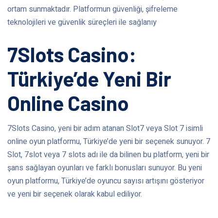
ortam sunmaktadır. Platformun güvenliği, şifreleme
teknolojileri ve güvenlik süreçleri ile sağlanıy
7Slots Casino:
Türkiye’de Yeni Bir
Online Casino
7Slots Casino, yeni bir adım atanan Slot7 veya Slot 7 isimli
online oyun platformu, Türkiye’de yeni bir seçenek sunuyor. 7
Slot, 7slot veya 7 slots adı ile da bilinen bu platform, yeni bir
şans sağlayan oyunları ve farklı bonusları sunuyor. Bu yeni
oyun platformu, Türkiye’de oyuncu sayısı artışını gösteriyor
ve yeni bir seçenek olarak kabul ediliyor.