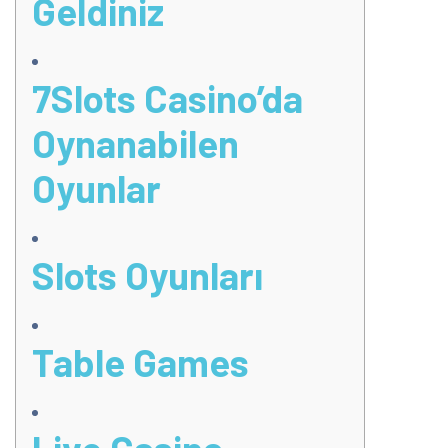
Geldiniz
7Slots Casino’da
Oynanabilen
Oyunlar
Slots Oyunları
Table Games