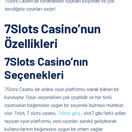
7Slots Casino’da oynanabilen oyunları keşfedin ve çok
sevdiğiniz oyunları seçin!
7Slots Casino’nun
Özellikleri
7Slots Casino’nın
Seçenekleri
7Slots Casino, bir online oyun platformu olarak bilinen bir
kuruluştur. Oyun seçenekleri çok çeşitlidir ve her türlü
oyuncunun beğenisine uygun bir seçenek bulması mümkün
olur. 7slot, 7 slots casino,
7slots giriş
, slot7 gibi farklı adları
taşıyan oyun platformu, yeni oyunları sürekli geliştirerek
kullanıcılarının beğenisine uygun bir ortam sağlar.