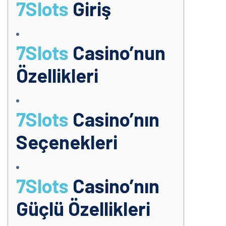
7Slots
Giriş
7Slots
Casino’nun
Özellikleri
7Slots
Casino’nın
Seçenekleri
7Slots
Casino’nın
Güçlü Özellikleri