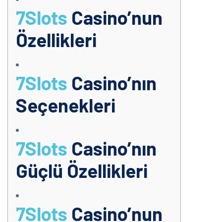
7Slots
Casino’nun
Özellikleri
7Slots
Casino’nın
Seçenekleri
7Slots
Casino’nın
Güçlü Özellikleri
7Slots
Casino’nun