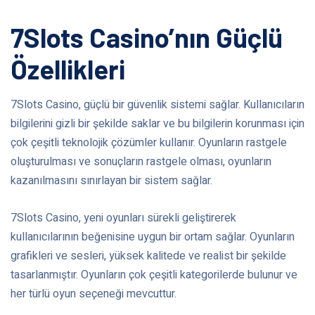
7Slots Casino’nın Güçlü
Özellikleri
7Slots Casino, güçlü bir güvenlik sistemi sağlar. Kullanıcıların
bilgilerini gizli bir şekilde saklar ve bu bilgilerin korunması için
çok çeşitli teknolojik çözümler kullanır. Oyunların rastgele
oluşturulması ve sonuçların rastgele olması, oyunların
kazanılmasını sınırlayan bir sistem sağlar.
7Slots Casino, yeni oyunları sürekli geliştirerek
kullanıcılarının beğenisine uygun bir ortam sağlar. Oyunların
grafikleri ve sesleri, yüksek kalitede ve realist bir şekilde
tasarlanmıştır. Oyunların çok çeşitli kategorilerde bulunur ve
her türlü oyun seçeneği mevcuttur.