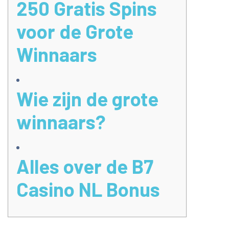
250 Gratis Spins
voor de Grote
Winnaars
Wie zijn de grote
winnaars?
Alles over de B7
Casino NL Bonus