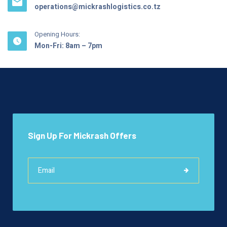
operations@mickrashlogistics.co.tz
Opening Hours:
Mon-Fri: 8am – 7pm
Sign Up For Mickrash Offers