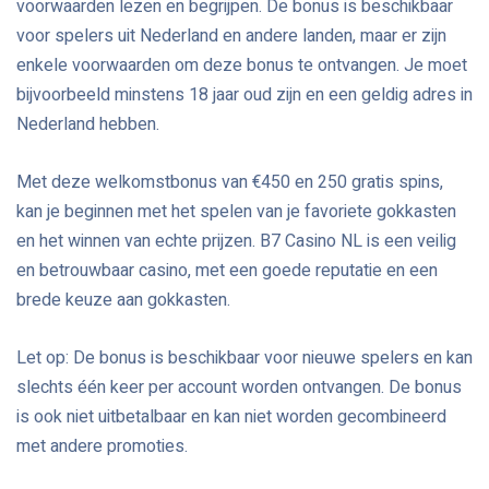
voorwaarden lezen en begrijpen. De bonus is beschikbaar
voor spelers uit Nederland en andere landen, maar er zijn
enkele voorwaarden om deze bonus te ontvangen. Je moet
bijvoorbeeld minstens 18 jaar oud zijn en een geldig adres in
Nederland hebben.
Met deze welkomstbonus van €450 en 250 gratis spins,
kan je beginnen met het spelen van je favoriete gokkasten
en het winnen van echte prijzen. B7 Casino NL is een veilig
en betrouwbaar casino, met een goede reputatie en een
brede keuze aan gokkasten.
Let op: De bonus is beschikbaar voor nieuwe spelers en kan
slechts één keer per account worden ontvangen. De bonus
is ook niet uitbetalbaar en kan niet worden gecombineerd
met andere promoties.