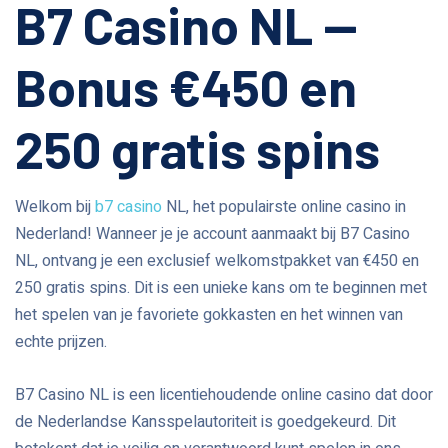
B7 Casino NL —
Bonus €450 en
250 gratis spins
Welkom bij
b7 casino
NL, het populairste online casino in
Nederland! Wanneer je je account aanmaakt bij B7 Casino
NL, ontvang je een exclusief welkomstpakket van €450 en
250 gratis spins. Dit is een unieke kans om te beginnen met
het spelen van je favoriete gokkasten en het winnen van
echte prijzen.
B7 Casino NL is een licentiehoudende online casino dat door
de Nederlandse Kansspelautoriteit is goedgekeurd. Dit