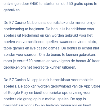
ontvangen door €450 te storten en de 250 gratis spins te
gebruiken.
De B7 Casino NL bonus is een uitstekende manier om je
spelervaring te beginnen. De bonus is beschikbaar voor
spelers uit Nederland en kan worden gebruikt voor het
spelen van verschillende spellen, waaronder video slots,
table games en live casino games. De bonus is echter niet
zonder voorwaarden. Om de bonus te kunnen gebruiken,
moet je eerst €20 storten en vervolgens de bonus 40 keer
gebruiken om het bedrag te kunnen uitkeren.
De B7 Casino NL app is ook beschikbaar voor mobiele
spelers. De app kan worden gedownload van de App Store
of Google Play en biedt een unieke spelervaring voor
spelers die graag op hun mobiel spelen. De app is
beschikbaar voor iOS- en Android-gebruikers en biedt