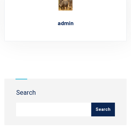
admin
Search
Search