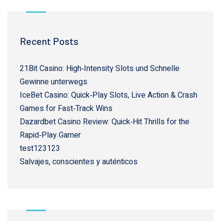
Recent Posts
21Bit Casino: High‑Intensity Slots und Schnelle
Gewinne unterwegs
IceBet Casino: Quick‑Play Slots, Live Action & Crash
Games for Fast‑Track Wins
Dazardbet Casino Review: Quick‑Hit Thrills for the
Rapid‑Play Gamer
test123123
Salvajes, conscientes y auténticos