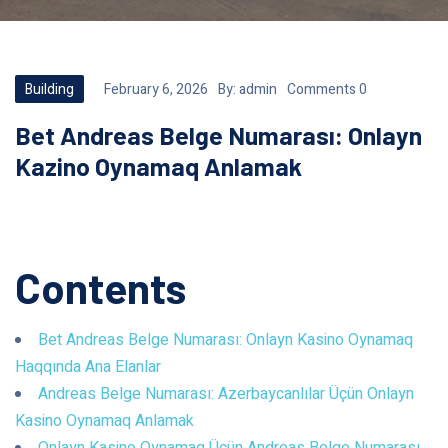
Building
February 6, 2026
By:
admin
Comments 0
Bet Andreas Belge Numarası: Onlayn
Kazino Oynamaq Anlamak
Contents
Bet Andreas Belge Numarası: Onlayn Kasino Oynamaq
Haqqında Ana Elanlar
Andreas Belge Numarası: Azerbaycanlılar Üçün Onlayn
Kasino Oynamaq Anlamak