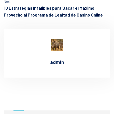
Next
10 Estrategias Infalibles para Sacar el Máximo
Provecho al Programa de Lealtad de Casino Online
admin