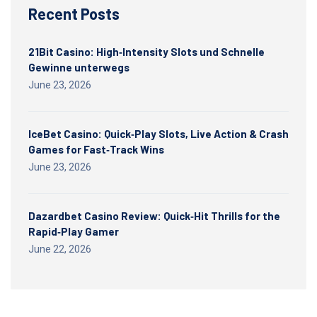
Recent Posts
21Bit Casino: High‑Intensity Slots und Schnelle
Gewinne unterwegs
June 23, 2026
IceBet Casino: Quick‑Play Slots, Live Action & Crash
Games for Fast‑Track Wins
June 23, 2026
Dazardbet Casino Review: Quick‑Hit Thrills for the
Rapid‑Play Gamer
June 22, 2026