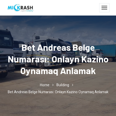
Bet Andreas Belge
Numarası: Onlayn Kazino
Oynamaq Anlamak
Home
Building
Bet Andreas Belge Numarası: Onlayn Kazino Oynamaq Anlamak