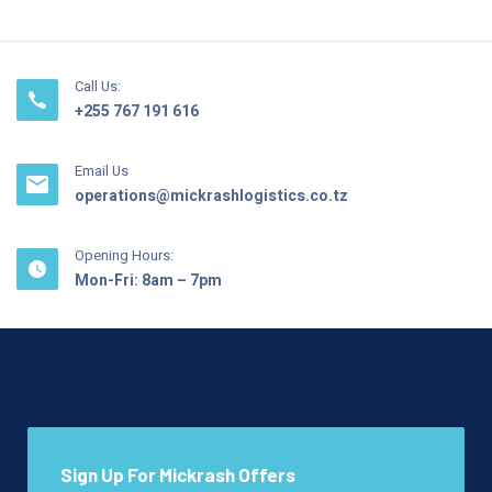
Call Us:
+255 767 191 616
Email Us
operations@mickrashlogistics.co.tz
Opening Hours:
Mon-Fri: 8am – 7pm
Sign Up For Mickrash Offers