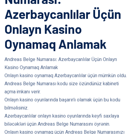
Azerbaycanlılar Üçün
Onlayn Kasino
Oynamaq Anlamak
Andreas Belge Numarası: Azerbaycanlılar Üçün Onlayn
Kasino Oynamaq Anlamak
Onlayn kasino oynamaq Azerbaycanlılar üçün mümkün oldu.
Andreas Belge Numarası kodu size özündünüz kabineti
açma imkanı verir.
Onlayn kasino oyunlarında başarırlı olamak üçün bu kodu
bilməlisiniz.
Azerbaycanlılar onlayn kasino oyunlarında keyfi saxlaya
biləcəkləri üçün Andreas Belge Numarasını öyrənin.
Onlayn kasino oynamaq üçün Andreas Belge Numarasınızı