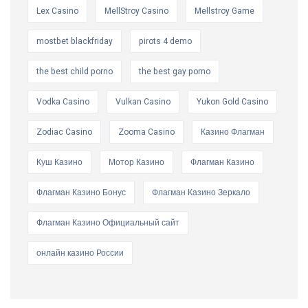
Lex Casino
MellStroy Casino
Mellstroy Game
mostbet blackfriday
pirots 4 demo
the best child porno
the best gay porno
Vodka Casino
Vulkan Casino
Yukon Gold Casino
Zodiac Casino
Zooma Casino
Казино Флагман
Куш Казино
Мотор Казино
Флагман Казино
Флагман Казино Бонус
Флагман Казино Зеркало
Флагман Казино Официальный сайт
онлайн казино России