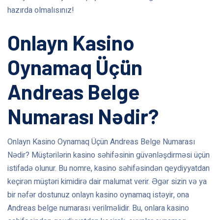
hazırda olmalısınız!
Onlayn Kasino
Oynamaq Üçün
Andreas Belge
Numarası Nədir?
Onlayn Kasino Oynamaq Üçün Andreas Belge Numarası
Nədir? Müştərilərin kasino səhifəsinin güvənləşdirməsi üçün
istifadə olunur. Bu nomre, kasino səhifəsindən qeydiyyatdan
keçirən müştəri kimidirə dair malumat verir. Əgər sizin və ya
bir nəfər dostunuz onlayn kasino oynamaq istəyir, ona
Andreas belge numarası verilməlidir. Bu, onlara kasino