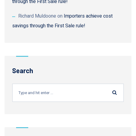
through the First Sale rule!
Richard Muldoone
on
Importers achieve cost
savings through the First Sale rule!
Search