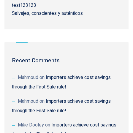
test123123
Salvajes, conscientes y auténticos
Recent Comments
Mahmoud
on
Importers achieve cost savings
through the First Sale rule!
Mahmoud
on
Importers achieve cost savings
through the First Sale rule!
Mike Dooley
on
Importers achieve cost savings