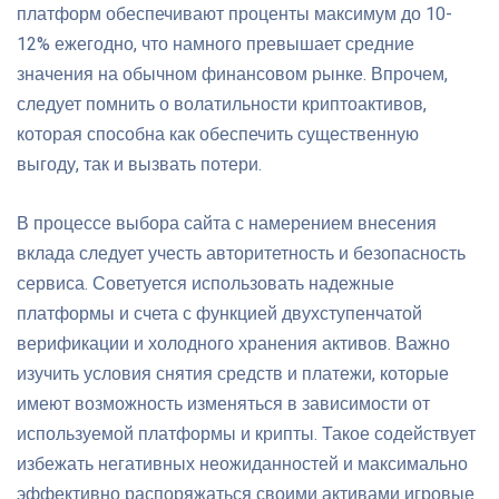
платформ обеспечивают проценты максимум до 10-
12% ежегодно, что намного превышает средние
значения на обычном финансовом рынке. Впрочем,
следует помнить о волатильности криптоактивов,
которая способна как обеспечить существенную
выгоду, так и вызвать потери.
В процессе выбора сайта с намерением внесения
вклада следует учесть авторитетность и безопасность
сервиса. Советуется использовать надежные
платформы и счета с функцией двухступенчатой
верификации и холодного хранения активов. Важно
изучить условия снятия средств и платежи, которые
имеют возможность изменяться в зависимости от
используемой платформы и крипты. Такое содействует
избежать негативных неожиданностей и максимально
эффективно распоряжаться своими активами игровые