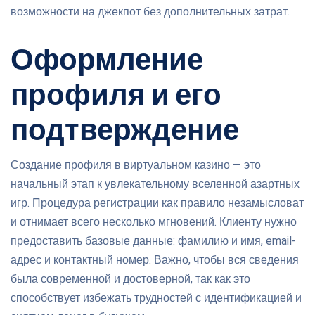
возможности на джекпот без дополнительных затрат.
Оформление
профиля и его
подтверждение
Создание профиля в виртуальном казино — это
начальный этап к увлекательному вселенной азартных
игр. Процедура регистрации как правило незамысловат
и отнимает всего несколько мгновений. Клиенту нужно
предоставить базовые данные: фамилию и имя, email-
адрес и контактный номер. Важно, чтобы вся сведения
была современной и достоверной, так как это
способствует избежать трудностей с идентификацией и