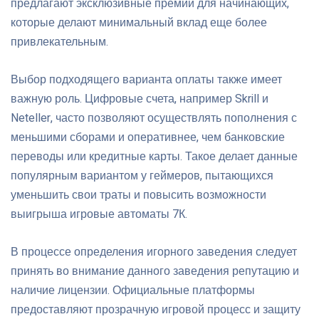
предлагают эксклюзивные премии для начинающих,
которые делают минимальный вклад еще более
привлекательным.
Выбор подходящего варианта оплаты также имеет
важную роль. Цифровые счета, например Skrill и
Neteller, часто позволяют осуществлять пополнения с
меньшими сборами и оперативнее, чем банковские
переводы или кредитные карты. Такое делает данные
популярным вариантом у геймеров, пытающихся
уменьшить свои траты и повысить возможности
выигрыша игровые автоматы 7К.
В процессе определения игорного заведения следует
принять во внимание данного заведения репутацию и
наличие лицензии. Официальные платформы
предоставляют прозрачную игровой процесс и защиту