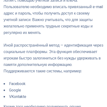
логин с помощью учетной записи и ключа.
Пользователю необходимо вписать привязанный e-mail
адрес и пароль, чтобы получить доступ к своему
учетной записи. Важно учитывать, что для защиты
желательно применять трудные секретные коды и
регулярно их менять.
Иной распространённый метод — идентификация через
социальные платформы. Эта функция обеспечивает
игрокам быстро залогиниться без нужды удерживать в
памяти дополнительную информацию.
Поддерживаются такие системы, например:
Facebook
Google
VKontakte
Кроме того необходимо подчеркнуть опцию