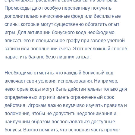
стремящихся расширить свои шансы на выигрыш.
Промокоды дают особую перспективу получить
дополнительно начисленные фонд или бесплатные
спины, которые могут существенно обогатить опыт
игры. Для активации бонусного кода необходимо
вписать его в специальное графу при заводе учетной
записи или пополнении счета. Этот несложный способ
нарастить баланс безо лишних затрат.
Необходимо отметить, что каждый бонусный код
включает свои условия использования. Например,
некоторые коды могут быть действительны только для
определенных игр или иметь ограниченный срок
действия. Игрокам важно вдумчиво изучать правила и
положения, чтобы не допустить недопонимания и
наилучшим образом воспользоваться доступные
бонусы. Важно помнить, что основная часть промо-