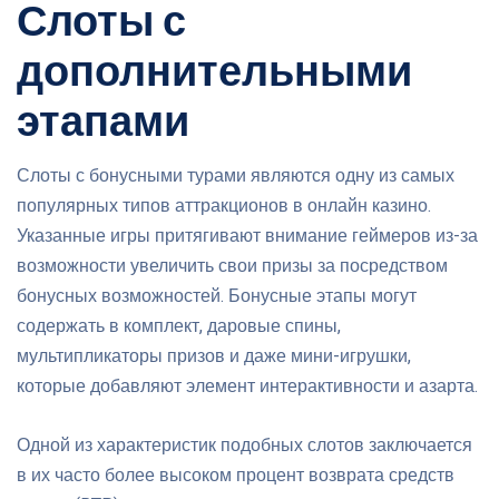
Слоты с
дополнительными
этапами
Слоты с бонусными турами являются одну из самых
популярных типов аттракционов в онлайн казино.
Указанные игры притягивают внимание геймеров из-за
возможности увеличить свои призы за посредством
бонусных возможностей. Бонусные этапы могут
содержать в комплект, даровые спины,
мультипликаторы призов и даже мини-игрушки,
которые добавляют элемент интерактивности и азарта.
Одной из характеристик подобных слотов заключается
в их часто более высоком процент возврата средств