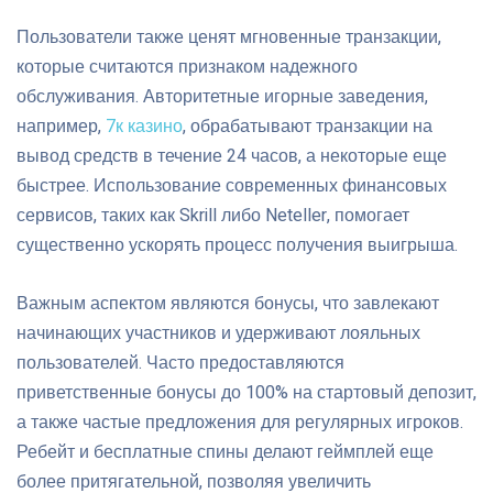
Пользователи также ценят мгновенные транзакции,
которые считаются признаком надежного
обслуживания. Авторитетные игорные заведения,
например,
7к казино
, обрабатывают транзакции на
вывод средств в течение 24 часов, а некоторые еще
быстрее. Использование современных финансовых
сервисов, таких как Skrill либо Neteller, помогает
существенно ускорять процесс получения выигрыша.
Важным аспектом являются бонусы, что завлекают
начинающих участников и удерживают лояльных
пользователей. Часто предоставляются
приветственные бонусы до 100% на стартовый депозит,
а также частые предложения для регулярных игроков.
Ребейт и бесплатные спины делают геймплей еще
более притягательной, позволяя увеличить