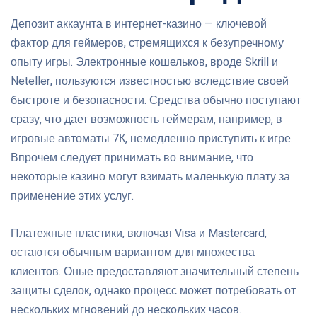
Депозит аккаунта в интернет-казино — ключевой
фактор для геймеров, стремящихся к безупречному
опыту игры. Электронные кошельков, вроде Skrill и
Neteller, пользуются известностью вследствие своей
быстроте и безопасности. Средства обычно поступают
сразу, что дает возможность геймерам, например, в
игровые автоматы 7К, немедленно приступить к игре.
Впрочем следует принимать во внимание, что
некоторые казино могут взимать маленькую плату за
применение этих услуг.
Платежные пластики, включая Visa и Mastercard,
остаются обычным вариантом для множества
клиентов. Оные предоставляют значительный степень
защиты сделок, однако процесс может потребовать от
нескольких мгновений до нескольких часов.