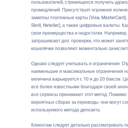
пользователей, стремящихся получить удово
промедлений. Присутствует огромное количе
заметны платежные карты (Visa, MasterCard)
Skrill, Neteller), а также цифровые валюты. 
свои преимущества и недостатки. Например,
запрашивают доп. проверки, что может занят
кошелёчки позволяют моментально зачислить
Однако следует учитывать и ограничения. О
наименьшие и максимальные ограничения на
величина варьируется с 10 и до 20 баксов.
все более известными благодаря своей анон
все сервисы принимают этот метод. Помимо 
вероятных сборах за переводы: они могут со
используемого метода депозита.
Клиентам следует детально рассматривать 