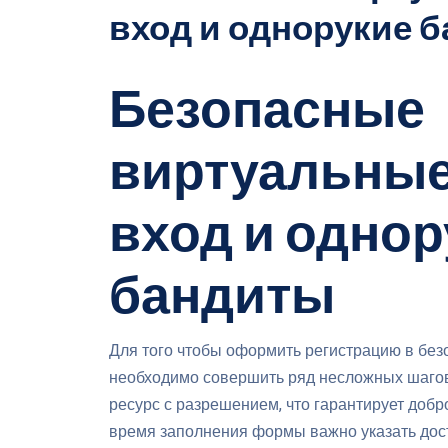
вход и однорукие 
Безопасные
виртуальные
вход и однор
бандиты
Для того чтобы оформить регистрацию в безо
необходимо совершить ряд несложных шагов
ресурс с разрешением, что гарантирует добр
время заполнения формы важно указать дост