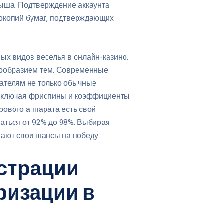
рыша. Подтверждение аккаунта
окопий бумаг, подтверждающих
ых видов веселья в онлайн-казино.
гообразием тем. Современные
вателям не только обычные
 включая фриспины и коэффициенты
грового аппарата есть свой
аться от 92% до 98%. Выбирая
ают свои шансы на победу.
страции
ризации в