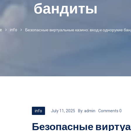
бандиты
e
info
Безопасные виртуальные казино: вход и однорукие ба
info
July 11, 2025
By:
admin
Comments 0
Безопасные виртуа