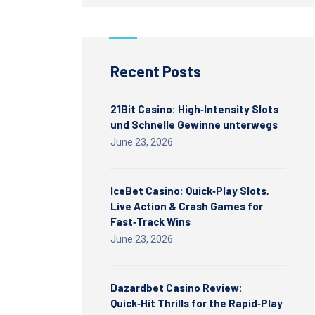
Recent Posts
21Bit Casino: High‑Intensity Slots
und Schnelle Gewinne unterwegs
June 23, 2026
IceBet Casino: Quick‑Play Slots,
Live Action & Crash Games for
Fast‑Track Wins
June 23, 2026
Dazardbet Casino Review:
Quick‑Hit Thrills for the Rapid‑Play