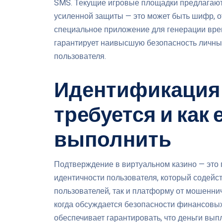
SMS. Текущие игровые площадки предлагаю
усиленной защиты — это может быть шифр, 
специальное приложение для генерации вр
гарантирует наивысшую безопасность личных
пользователя.
Идентификация:
требуется и как 
выполнить
Подтверждение в виртуальном казино — это
идентичности пользователя, который содейст
пользователей, так и платформу от мошенни
когда обсуждается безопасности финансовы
обеспечивает гарантировать, что деньги вып