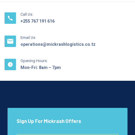
Call Us:
+255 767 191 616
Email Us
operations@mickrashlogistics.co.tz
Opening Hours:
Mon-Fri: 8am – 7pm
Sign Up For Mickrash Offers