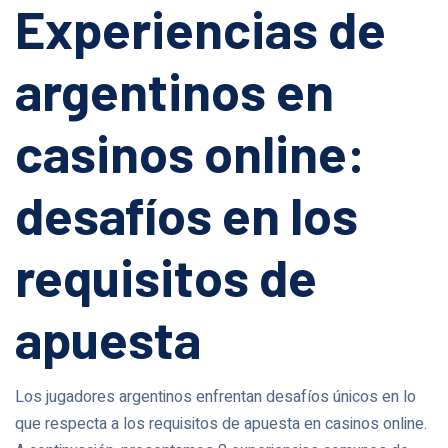
Experiencias de
argentinos en
casinos online:
desafíos en los
requisitos de
apuesta
Los jugadores argentinos enfrentan desafíos únicos en lo
que respecta a los requisitos de apuesta en casinos online.