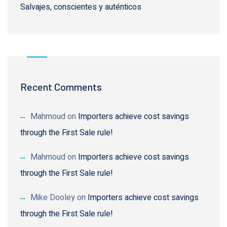
Salvajes, conscientes y auténticos
Recent Comments
Mahmoud
on
Importers achieve cost savings
through the First Sale rule!
Mahmoud
on
Importers achieve cost savings
through the First Sale rule!
Mike Dooley
on
Importers achieve cost savings
through the First Sale rule!