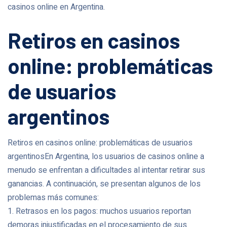
casinos online en Argentina.
Retiros en casinos
online: problemáticas
de usuarios
argentinos
Retiros en casinos online: problemáticas de usuarios
argentinosEn Argentina, los usuarios de casinos online a
menudo se enfrentan a dificultades al intentar retirar sus
ganancias. A continuación, se presentan algunos de los
problemas más comunes:
1. Retrasos en los pagos: muchos usuarios reportan
demoras injustificadas en el procesamiento de sus