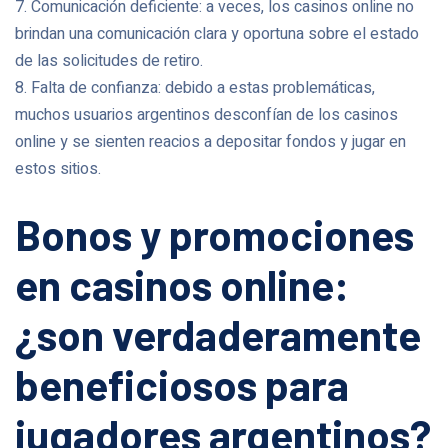
7. Comunicación deficiente: a veces, los casinos online no
brindan una comunicación clara y oportuna sobre el estado
de las solicitudes de retiro.
8. Falta de confianza: debido a estas problemáticas,
muchos usuarios argentinos desconfían de los casinos
online y se sienten reacios a depositar fondos y jugar en
estos sitios.
Bonos y promociones
en casinos online:
¿son verdaderamente
beneficiosos para
jugadores argentinos?