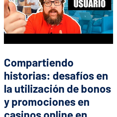
Compartiendo
historias: desafíos en
la utilización de bonos
y promociones en
casinos online en