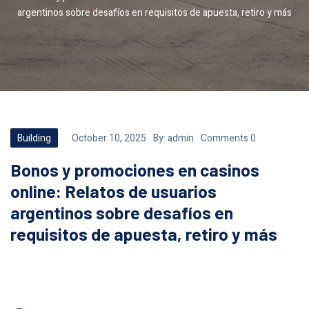
argentinos sobre desafíos en requisitos de apuesta, retiro y más
Building
October 10, 2025
By:
admin
Comments 0
Bonos y promociones en casinos
online: Relatos de usuarios
argentinos sobre desafíos en
requisitos de apuesta, retiro y más