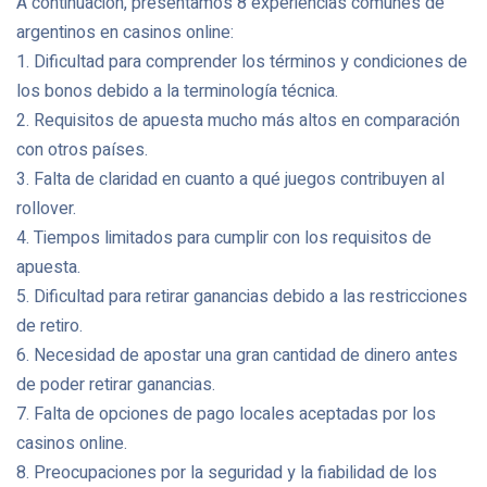
A continuación, presentamos 8 experiencias comunes de
argentinos en casinos online:
1. Dificultad para comprender los términos y condiciones de
los bonos debido a la terminología técnica.
2. Requisitos de apuesta mucho más altos en comparación
con otros países.
3. Falta de claridad en cuanto a qué juegos contribuyen al
rollover.
4. Tiempos limitados para cumplir con los requisitos de
apuesta.
5. Dificultad para retirar ganancias debido a las restricciones
de retiro.
6. Necesidad de apostar una gran cantidad de dinero antes
de poder retirar ganancias.
7. Falta de opciones de pago locales aceptadas por los
casinos online.
8. Preocupaciones por la seguridad y la fiabilidad de los