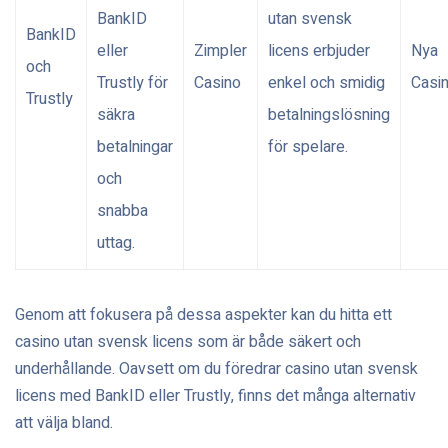
BankID
utan svensk
BankID
eller
Zimpler
licens erbjuder
Nya
och
Trustly för
Casino
enkel och smidig
Casi
Trustly
säkra
betalningslösning
betalningar
för spelare.
och
snabba
uttag.
Genom att fokusera på dessa aspekter kan du hitta ett
casino utan svensk licens som är både säkert och
underhållande. Oavsett om du föredrar casino utan svensk
licens med BankID eller Trustly, finns det många alternativ
att välja bland.