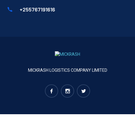
+255767191616
MICKRASH LOGISTICS COMPANY LIMITED