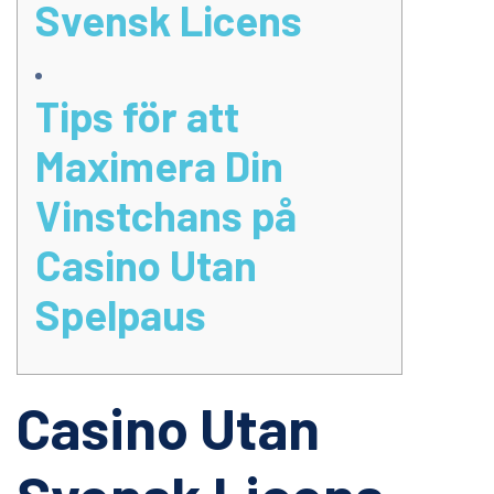
Svensk Licens
Tips för att
Maximera Din
Vinstchans på
Casino Utan
Spelpaus
Casino Utan