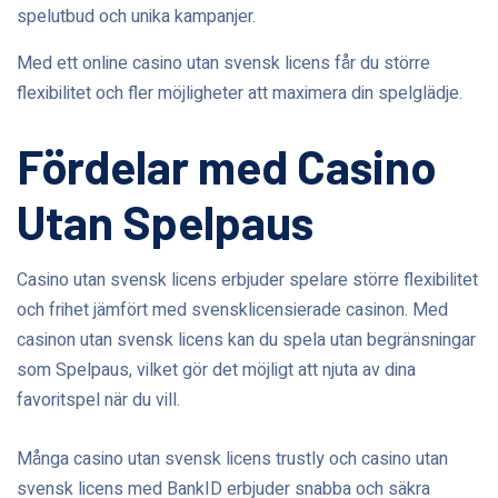
spelutbud och unika kampanjer.
Med ett online casino utan svensk licens får du större
flexibilitet och fler möjligheter att maximera din spelglädje.
Fördelar med Casino
Utan Spelpaus
Casino utan svensk licens erbjuder spelare större flexibilitet
och frihet jämfört med svensklicensierade casinon. Med
casinon utan svensk licens kan du spela utan begränsningar
som Spelpaus, vilket gör det möjligt att njuta av dina
favoritspel när du vill.
Många casino utan svensk licens trustly och casino utan
svensk licens med BankID erbjuder snabba och säkra