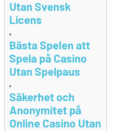
Utan Svensk
Licens
Bästa Spelen att
Spela på Casino
Utan Spelpaus
Säkerhet och
Anonymitet på
Online Casino Utan