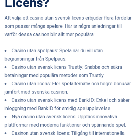
Licens?
Att välja ett casino utan svensk licens erbjuder flera fördelar
som passar många spelare. Här är några anledningar till
varför dessa casinon blir allt mer populära:
Casino utan spelpaus: Spela när du vill utan
begränsningar från Spelpaus.
Casino utan svensk licens Trustly: Snabba och säkra
betalningar med populära metoder som Trustly.
Casino utan licens: Fler spelalternativ och högre bonusar
jämfört med svenska casinon.
Casino utan svensk licens med BankID: Enkel och säker
inloggning med BankID för smidig spelupplevelse.
Nya casino utan svensk licens: Upptäck innovativa
plattformar med moderna funktioner och spännande spel.
Casinon utan svensk licens: Tillgång till internationella