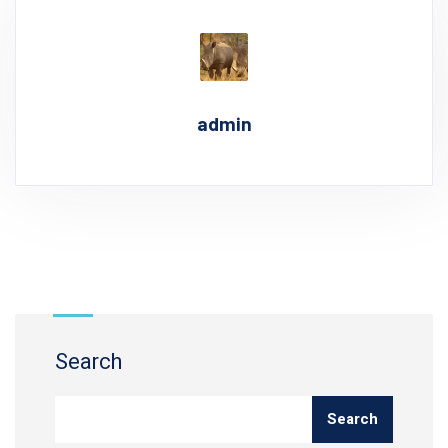
admin
Search
Search