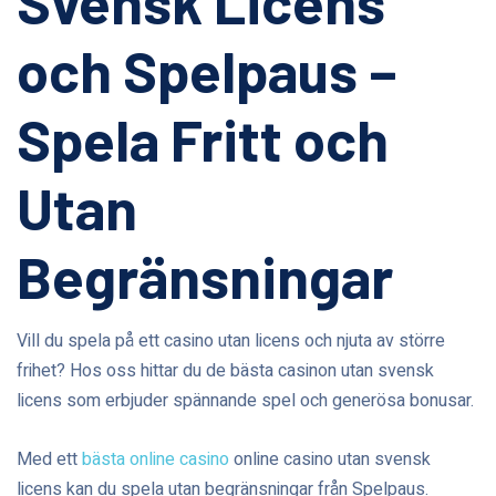
Svensk Licens
och Spelpaus –
Spela Fritt och
Utan
Begränsningar
Vill du spela på ett casino utan licens och njuta av större
frihet? Hos oss hittar du de bästa casinon utan svensk
licens som erbjuder spännande spel och generösa bonusar.
Med ett
bästa online casino
online casino utan svensk
licens kan du spela utan begränsningar från Spelpaus.