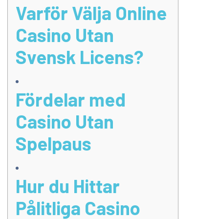
Varför Välja Online
Casino Utan
Svensk Licens?
Fördelar med
Casino Utan
Spelpaus
Hur du Hittar
Pålitliga Casino