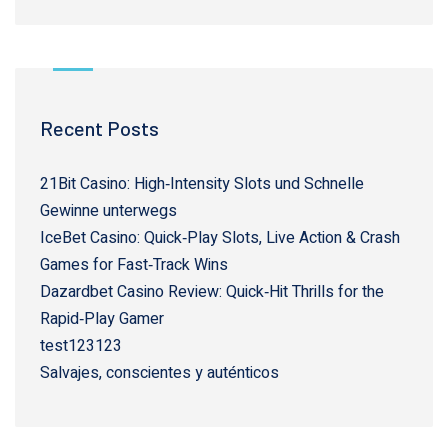
Recent Posts
21Bit Casino: High‑Intensity Slots und Schnelle
Gewinne unterwegs
IceBet Casino: Quick‑Play Slots, Live Action & Crash
Games for Fast‑Track Wins
Dazardbet Casino Review: Quick‑Hit Thrills for the
Rapid‑Play Gamer
test123123
Salvajes, conscientes y auténticos