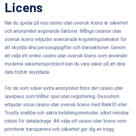
Licens
När du spelar på nya casino utan svensk licens är säkerhet
och anonymitet avgörande faktorer. Många casinon utan
svensk licens erbjuder avancerade krypteringstekniker för
att skydda dina personuppgifter och transaktioner. Genom
att välja ett online casino utan svensk licens som använder
moderna säkerhetsprotokoll kan du vara säker på att dina
data förblir skyddade.
För de som söker extra anonymitet finns det casino utan
spelpaus som tillåter spel utan registrering. Dessutom
erbjuder vissa casino utan svensk licens med BankID eller
Trustly snabba och säkra betalningsmetoder, vilket minskar
risken för dataläckage. Att välja ett casino utan licens som
prioriterar transparens och säkerhet ger dig en trygg