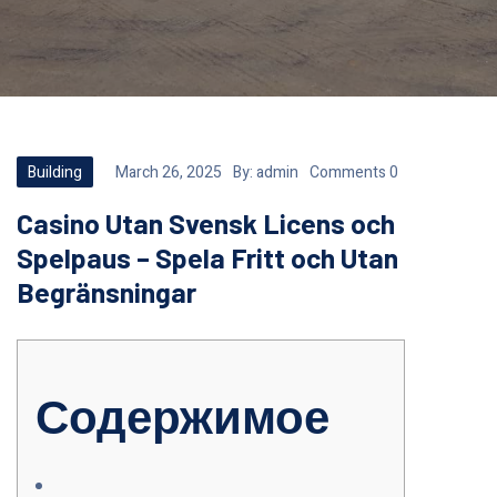
Building
March 26, 2025
By:
admin
Comments 0
Casino Utan Svensk Licens och
Spelpaus – Spela Fritt och Utan
Begränsningar
Содержимое