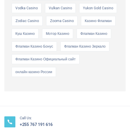
Vodka Casino
Vulkan Casino
Yukon Gold Casino
Zodiac Casino
Zooma Casino
Казино Флагман
Куш Казино
Мотор Казино
Флагман Казино
Флагман Казино Бонус
Флагман Казино Зеркало
Флагман Казино Официальный сайт
онлайн казино России
Call Us:
+255 767 191 616