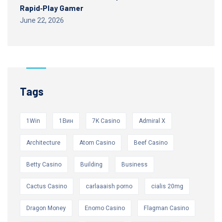
Rapid‑Play Gamer
June 22, 2026
Tags
1Win
1Вин
7K Casino
Admiral X
Architecture
Atom Casino
Beef Casino
Betty Casino
Building
Business
Cactus Casino
carlaaaish porno
cialis 20mg
Dragon Money
Enomo Casino
Flagman Casino