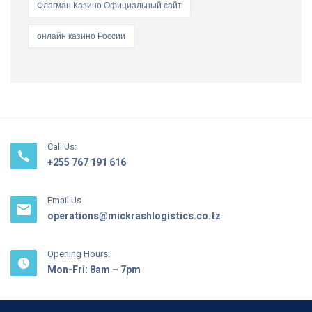
Флагман Казино Официальный сайт
онлайн казино России
Call Us:
+255 767 191 616
Email Us
operations@mickrashlogistics.co.tz
Opening Hours:
Mon-Fri: 8am – 7pm