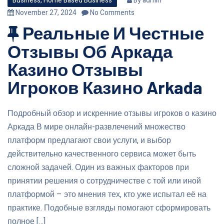
Business, Home Based Business
By
admin
November 27, 2024
No Comments
Реальные И Честные
Отзывы Об Аркада
Казино Отзывы
Игроков Казино Arkada
Подробный обзор и искренние отзывы игроков о казино
Аркада В мире онлайн-развлечений множество
платформ предлагают свои услуги, и выбор
действительно качественного сервиса может быть
сложной задачей. Один из важных факторов при
принятии решения о сотрудничестве с той или иной
платформой – это мнения тех, кто уже испытал её на
практике. Подобные взгляды помогают сформировать
полное […]