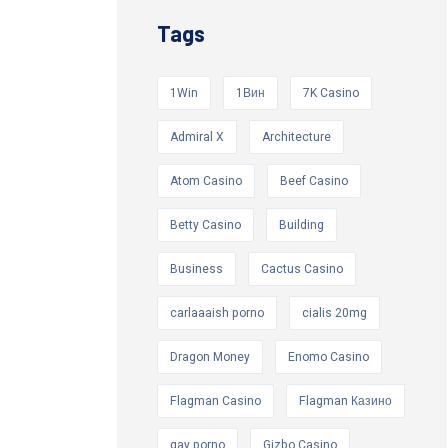
Tags
1Win
1Вин
7K Casino
Admiral X
Architecture
Atom Casino
Beef Casino
Betty Casino
Building
Business
Cactus Casino
carlaaaish porno
cialis 20mg
Dragon Money
Enomo Casino
Flagman Casino
Flagman Казино
gay porno
Gizbo Casino