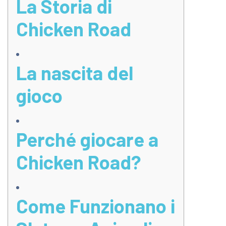
La Storia di
Chicken Road
La nascita del
gioco
Perché giocare a
Chicken Road?
Come Funzionano i