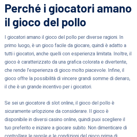
Perché i giocatori amano
il gioco del pollo
I giocatori amano il gioco del pollo per diverse ragioni. In
primo luogo, è un gioco facile da giocare, quindi è adatto a
tutti i giocatori, anche quelli con esperienza limitata. Inoltre, il
gioco è caratterizzato da una grafica colorata e divertente,
che rende l’esperienza di gioco molto piacevole. Infine, il
gioco offre la possibilità di vincere grandi somme di denaro,
il che è un grande incentivo per i giocatori.
Se sei un giocatore di slot online, il gioco del pollo è
sicuramente un’opzione da considerare. Il gioco è
disponibile in diversi casino online, quindi puoi scegliere il
tuo preferito e iniziare a giocare subito. Non dimenticare di
controllare le regole e le condizioni del gioco prima di