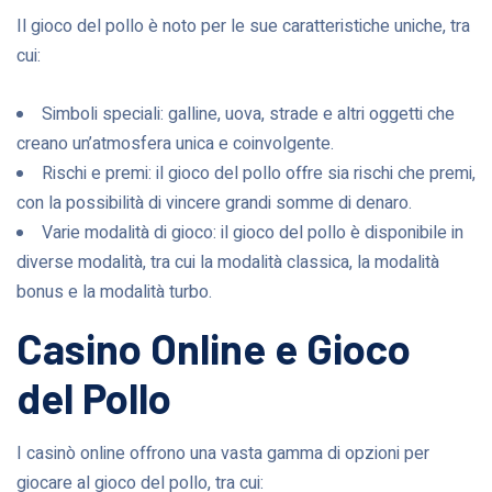
Il gioco del pollo è noto per le sue caratteristiche uniche, tra
cui:
Simboli speciali: galline, uova, strade e altri oggetti che
creano un’atmosfera unica e coinvolgente.
Rischi e premi: il gioco del pollo offre sia rischi che premi,
con la possibilità di vincere grandi somme di denaro.
Varie modalità di gioco: il gioco del pollo è disponibile in
diverse modalità, tra cui la modalità classica, la modalità
bonus e la modalità turbo.
Casino Online e Gioco
del Pollo
I casinò online offrono una vasta gamma di opzioni per
giocare al gioco del pollo, tra cui: