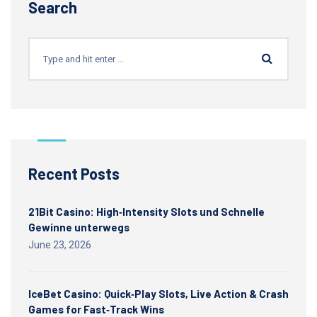
Search
Recent Posts
21Bit Casino: High‑Intensity Slots und Schnelle
Gewinne unterwegs
June 23, 2026
IceBet Casino: Quick‑Play Slots, Live Action & Crash
Games for Fast‑Track Wins