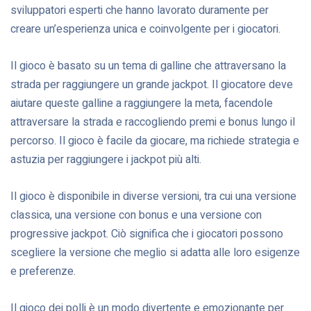
sviluppatori esperti che hanno lavorato duramente per
creare un’esperienza unica e coinvolgente per i giocatori.
Il gioco è basato su un tema di galline che attraversano la
strada per raggiungere un grande jackpot. Il giocatore deve
aiutare queste galline a raggiungere la meta, facendole
attraversare la strada e raccogliendo premi e bonus lungo il
percorso. Il gioco è facile da giocare, ma richiede strategia e
astuzia per raggiungere i jackpot più alti.
Il gioco è disponibile in diverse versioni, tra cui una versione
classica, una versione con bonus e una versione con
progressive jackpot. Ciò significa che i giocatori possono
scegliere la versione che meglio si adatta alle loro esigenze
e preferenze.
Il gioco dei polli è un modo divertente e emozionante per