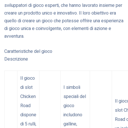
sviluppatori di gioco esperti, che hanno lavorato insieme per
creare un prodotto unico e innovativo. Il loro obiettivo era
quello di creare un gioco che potesse offrire una esperienza
di gioco unica e coinvolgente, con elementi di azione e
avventura.
Caratteristiche del gioco
Descrizione
Il gioco
di slot
I simboli
Chicken
speciali del
Il gioc
Road
gioco
slot C
dispone
includono
Road o
di 5 rulli,
galline,