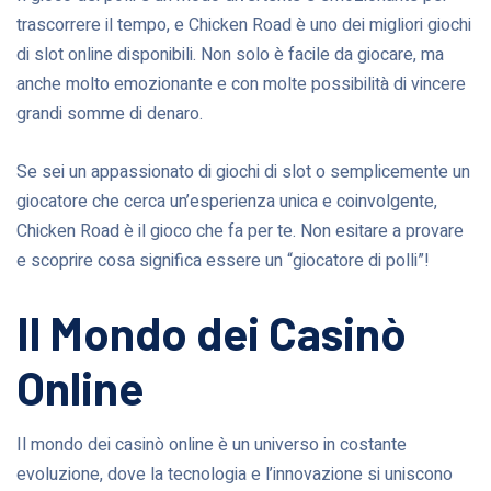
trascorrere il tempo, e Chicken Road è uno dei migliori giochi
di slot online disponibili. Non solo è facile da giocare, ma
anche molto emozionante e con molte possibilità di vincere
grandi somme di denaro.
Se sei un appassionato di giochi di slot o semplicemente un
giocatore che cerca un’esperienza unica e coinvolgente,
Chicken Road è il gioco che fa per te. Non esitare a provare
e scoprire cosa significa essere un “giocatore di polli”!
Il Mondo dei Casinò
Online
Il mondo dei casinò online è un universo in costante
evoluzione, dove la tecnologia e l’innovazione si uniscono