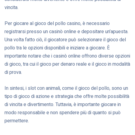
vincita.
Per giocare al gioco del pollo casino, è necessario
registrarsi presso un casinò online e depositare un’apuesta.
Una volta fatto ciò, il giocatore può selezionare il gioco del
pollo tra le opzioni disponibili e iniziare a giocare. È
importante notare che i casinò online offrono diverse opzioni
di gioco, tra cui il gioco per denaro reale e il gioco in modalità
di prova.
In sintesi, i slot con animali, come il gioco del pollo, sono un
tipo di gioco di azione e strategia che offre molte possibilità
di vincita e divertimento. Tuttavia, è importante giocare in
modo responsabile e non spendere più di quanto si può
permettere.