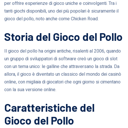
per offrire esperienze di gioco uniche e coinvolgenti. Tra i
tanti giochi disponibili, uno dei più popolari è sicuramente il
gioco del pollo, noto anche come Chicken Road.
Storia del Gioco del Pollo
Il gioco del pollo ha origini antiche, risalenti al 2006, quando
un gruppo di sviluppatori di software creò un gioco di slot
con un tema unico: le galline che attraversano la strada. Da
allora, il gioco è diventato un classico del mondo dei casinò
online, con migliaia di giocatori che ogni giorno si cimentano
con la sua versione online.
Caratteristiche del
Gioco del Pollo