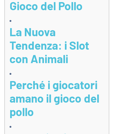
Gioco del Pollo
La Nuova
Tendenza: i Slot
con Animali
Perché i giocatori
amano il gioco del
pollo