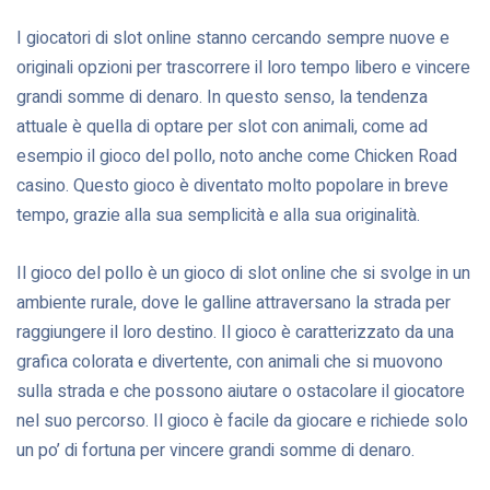
I giocatori di slot online stanno cercando sempre nuove e
originali opzioni per trascorrere il loro tempo libero e vincere
grandi somme di denaro. In questo senso, la tendenza
attuale è quella di optare per slot con animali, come ad
esempio il gioco del pollo, noto anche come Chicken Road
casino. Questo gioco è diventato molto popolare in breve
tempo, grazie alla sua semplicità e alla sua originalità.
Il gioco del pollo è un gioco di slot online che si svolge in un
ambiente rurale, dove le galline attraversano la strada per
raggiungere il loro destino. Il gioco è caratterizzato da una
grafica colorata e divertente, con animali che si muovono
sulla strada e che possono aiutare o ostacolare il giocatore
nel suo percorso. Il gioco è facile da giocare e richiede solo
un po’ di fortuna per vincere grandi somme di denaro.