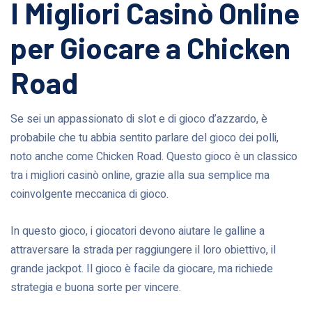
I Migliori Casinò Online
per Giocare a Chicken
Road
Se sei un appassionato di slot e di gioco d’azzardo, è
probabile che tu abbia sentito parlare del gioco dei polli,
noto anche come Chicken Road. Questo gioco è un classico
tra i migliori casinò online, grazie alla sua semplice ma
coinvolgente meccanica di gioco.
In questo gioco, i giocatori devono aiutare le galline a
attraversare la strada per raggiungere il loro obiettivo, il
grande jackpot. Il gioco è facile da giocare, ma richiede
strategia e buona sorte per vincere.