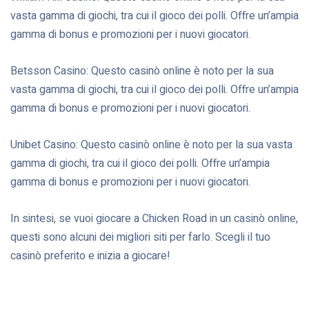
vasta gamma di giochi, tra cui il gioco dei polli. Offre un’ampia
gamma di bonus e promozioni per i nuovi giocatori.
Betsson Casino: Questo casinò online è noto per la sua
vasta gamma di giochi, tra cui il gioco dei polli. Offre un’ampia
gamma di bonus e promozioni per i nuovi giocatori.
Unibet Casino: Questo casinò online è noto per la sua vasta
gamma di giochi, tra cui il gioco dei polli. Offre un’ampia
gamma di bonus e promozioni per i nuovi giocatori.
In sintesi, se vuoi giocare a Chicken Road in un casinò online,
questi sono alcuni dei migliori siti per farlo. Scegli il tuo
casinò preferito e inizia a giocare!