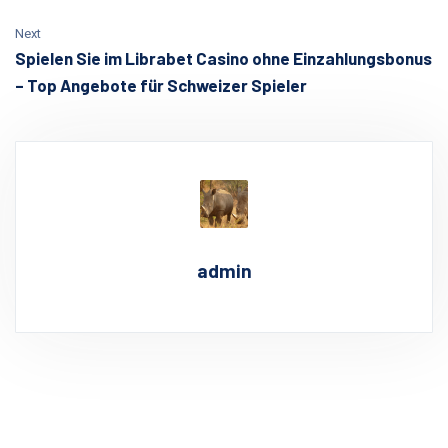
Next
Spielen Sie im Librabet Casino ohne Einzahlungsbonus
– Top Angebote für Schweizer Spieler
admin