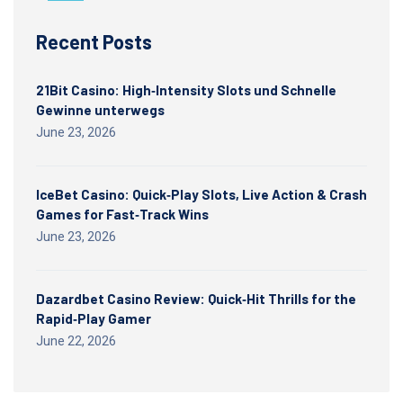
Recent Posts
21Bit Casino: High‑Intensity Slots und Schnelle
Gewinne unterwegs
June 23, 2026
IceBet Casino: Quick‑Play Slots, Live Action & Crash
Games for Fast‑Track Wins
June 23, 2026
Dazardbet Casino Review: Quick‑Hit Thrills for the
Rapid‑Play Gamer
June 22, 2026