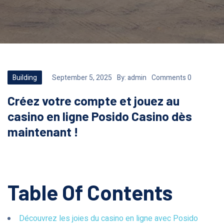
Building
September 5, 2025
By:
admin
Comments 0
Créez votre compte et jouez au
casino en ligne Posido Casino dès
maintenant !
Table Of Contents
Découvrez les joies du casino en ligne avec Posido