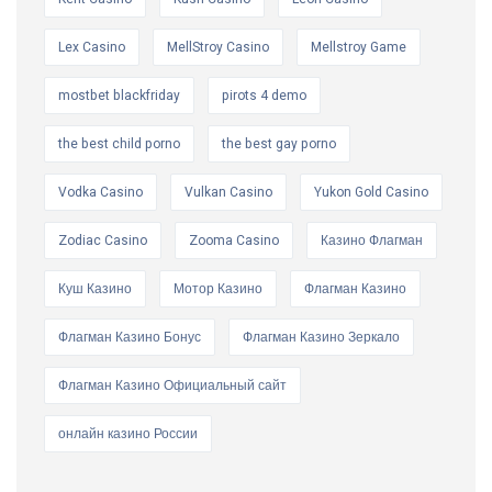
Lex Casino
MellStroy Casino
Mellstroy Game
mostbet blackfriday
pirots 4 demo
the best child porno
the best gay porno
Vodka Casino
Vulkan Casino
Yukon Gold Casino
Zodiac Casino
Zooma Casino
Казино Флагман
Куш Казино
Мотор Казино
Флагман Казино
Флагман Казино Бонус
Флагман Казино Зеркало
Флагман Казино Официальный сайт
онлайн казино России