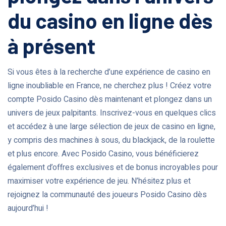
du casino en ligne dès
à présent
Si vous êtes à la recherche d’une expérience de casino en
ligne inoubliable en France, ne cherchez plus ! Créez votre
compte Posido Casino dès maintenant et plongez dans un
univers de jeux palpitants. Inscrivez-vous en quelques clics
et accédez à une large sélection de jeux de casino en ligne,
y compris des machines à sous, du blackjack, de la roulette
et plus encore. Avec Posido Casino, vous bénéficierez
également d’offres exclusives et de bonus incroyables pour
maximiser votre expérience de jeu. N’hésitez plus et
rejoignez la communauté des joueurs Posido Casino dès
aujourd’hui !