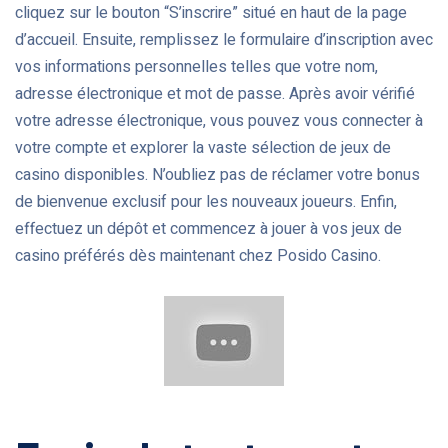
cliquez sur le bouton “S’inscrire” situé en haut de la page
d’accueil. Ensuite, remplissez le formulaire d’inscription avec
vos informations personnelles telles que votre nom,
adresse électronique et mot de passe. Après avoir vérifié
votre adresse électronique, vous pouvez vous connecter à
votre compte et explorer la vaste sélection de jeux de
casino disponibles. N’oubliez pas de réclamer votre bonus
de bienvenue exclusif pour les nouveaux joueurs. Enfin,
effectuez un dépôt et commencez à jouer à vos jeux de
casino préférés dès maintenant chez Posido Casino.