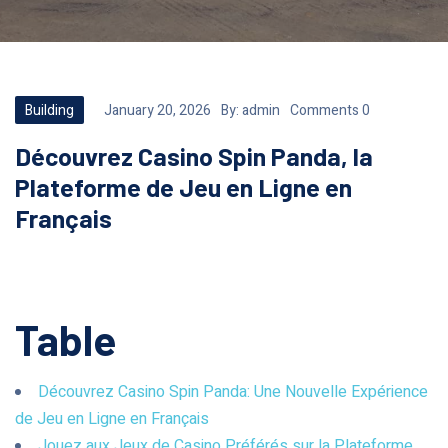
Building
January 20, 2026
By:
admin
Comments 0
Découvrez Casino Spin Panda, la
Plateforme de Jeu en Ligne en
Français
Table
Découvrez Casino Spin Panda: Une Nouvelle Expérience
de Jeu en Ligne en Français
Jouez aux Jeux de Casino Préférés sur la Plateforme