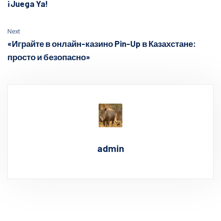
¡Juega Ya!
Next
«Играйте в онлайн-казино Pin-Up в Казахстане:
просто и безопасно»
admin