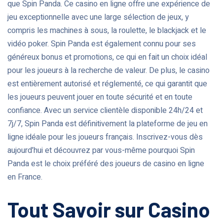
que Spin Panda. Ce casino en ligne offre une expérience de
jeu exceptionnelle avec une large sélection de jeux, y
compris les machines à sous, la roulette, le blackjack et le
vidéo poker. Spin Panda est également connu pour ses
généreux bonus et promotions, ce qui en fait un choix idéal
pour les joueurs à la recherche de valeur. De plus, le casino
est entièrement autorisé et réglementé, ce qui garantit que
les joueurs peuvent jouer en toute sécurité et en toute
confiance. Avec un service clientèle disponible 24h/24 et
7j/7, Spin Panda est définitivement la plateforme de jeu en
ligne idéale pour les joueurs français. Inscrivez-vous dès
aujourd’hui et découvrez par vous-même pourquoi Spin
Panda est le choix préféré des joueurs de casino en ligne
en France.
Tout Savoir sur Casino