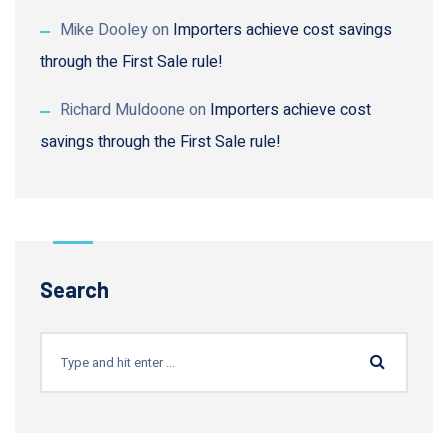
Mike Dooley
on
Importers achieve cost savings
through the First Sale rule!
Richard Muldoone
on
Importers achieve cost
savings through the First Sale rule!
Search