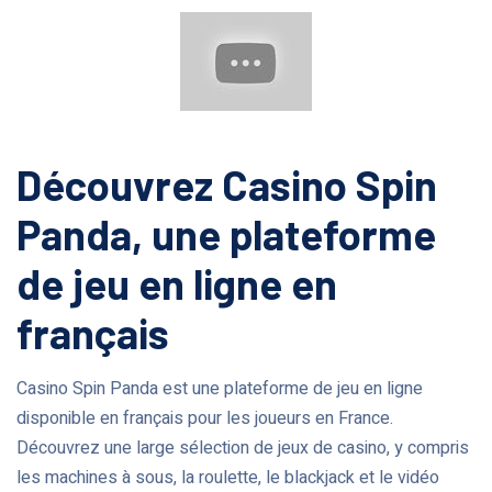
Découvrez Casino Spin
Panda, une plateforme
de jeu en ligne en
français
Casino Spin Panda est une plateforme de jeu en ligne
disponible en français pour les joueurs en France.
Découvrez une large sélection de jeux de casino, y compris
les machines à sous, la roulette, le blackjack et le vidéo