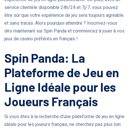
service clientèle disponible 24h/24 et 7j/7, vous pouvez
être sûr que votre expérience de jeu sera toujours agréable
et sans tracas. Alors pourquoi attendre ? Inscrivez-vous
dès maintenant sur Spin Panda et commencez à jouer à vos
jeux de casino préférés en français !
Spin Panda: La
Plateforme de Jeu en
Ligne Idéale pour les
Joueurs Français
Si vous êtes à la recherche d’une plateforme de jeu en ligne
idéale pour les joueurs français, ne cherchez pas plus loin