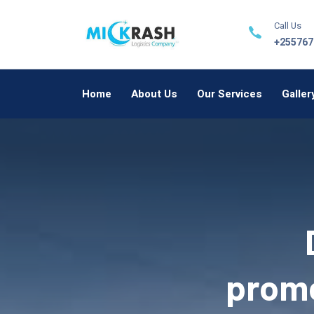
Call Us
+255767
Home
About Us
Our Services
Galler
promo