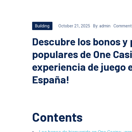
Building
October 21, 2025
By:
admin
Comment
Descubre los bonos y
populares de One Casi
experiencia de juego e
España!
Contents