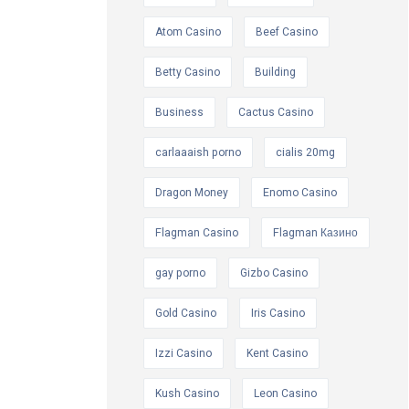
Atom Casino
Beef Casino
Betty Casino
Building
Business
Cactus Casino
carlaaaish porno
cialis 20mg
Dragon Money
Enomo Casino
Flagman Casino
Flagman Казино
gay porno
Gizbo Casino
Gold Casino
Iris Casino
Izzi Casino
Kent Casino
Kush Casino
Leon Casino