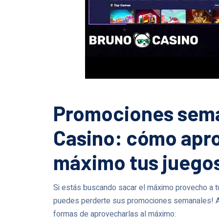
Promociones sema
Casino: cómo apro
máximo tus juegos
Si estás buscando sacar el máximo provecho a tu
puedes perderte sus promociones semanales! A 
formas de aprovecharlas al máximo: