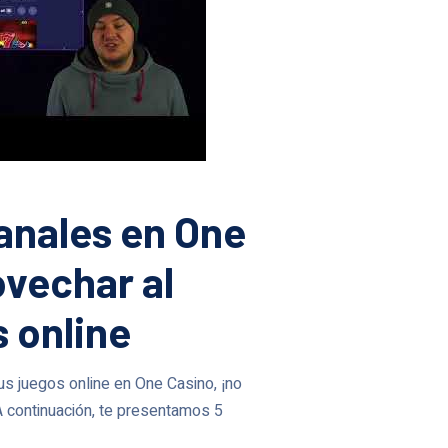
nales en One
vechar al
 online
s juegos online en One Casino, ¡no
continuación, te presentamos 5