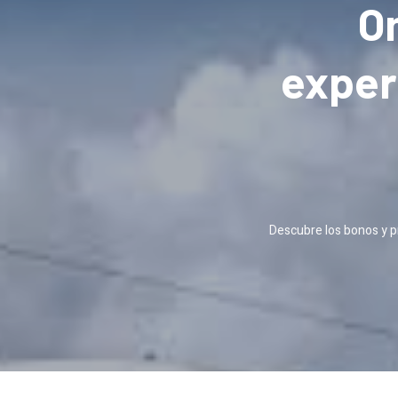
On
exper
Descubre los bonos y p