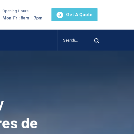
Opening Hours:
Get A Quote
Mon-Fri: 8am – 7pm
y
res de