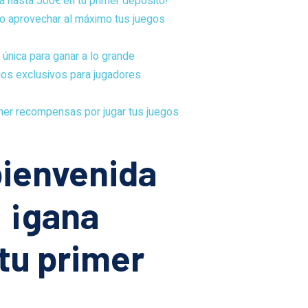
a hasta 500€ en tu primer depósito!
 aprovechar al máximo tus juegos
 única para ganar a lo grande
cios exclusivos para jugadores
ner recompensas por jugar tus juegos
bienvenida
 ¡gana
tu primer