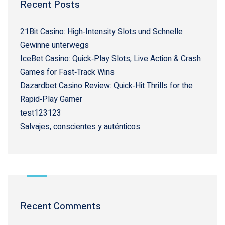
Recent Posts
21Bit Casino: High‑Intensity Slots und Schnelle
Gewinne unterwegs
IceBet Casino: Quick‑Play Slots, Live Action & Crash
Games for Fast‑Track Wins
Dazardbet Casino Review: Quick‑Hit Thrills for the
Rapid‑Play Gamer
test123123
Salvajes, conscientes y auténticos
Recent Comments