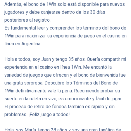
Además, el bono de 1Win solo está disponible para nuevos
jugadores y debe canjearse dentro de los 30 días
posteriores al registro.
Es fundamental leer y comprender los términos del bono de
1Win para maximizar su experiencia de juego en el casino en
línea en Argentina.
Hola a todos, soy Juan y tengo 35 años. Quería compartir mi
experiencia en el casino en línea 1Win. Me encantó la
variedad de juegos que ofrecen y el bono de bienvenida fue
una grata sorpresa. Descubre los Términos del Bono de
1Win definitivamente vale la pena. Recomiendo probar su
suerte en la ruleta en vivo, es emocionante y fácil de jugar.
El proceso de retiro de fondos también es rápido y sin
problemas. ¡Feliz juego a todos!
Hola, soy María, tengo 28 años y soy una gran fanática de