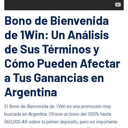
Bono de Bienvenida
de 1Win: Un Análisis
de Sus Términos y
Cómo Pueden Afectar
a Tus Ganancias en
Argentina
El Bono de Bienvenida de 1Win es una promoción muy
buscada en Argentina. Ofrece un bono del 500% hasta
$60,000 AR sobre tu primer depósito, pero es importante