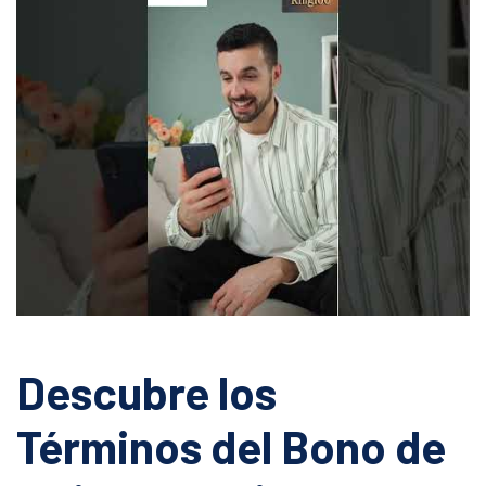
Descubre los
Términos del Bono de