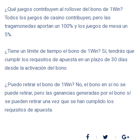
¿Qué juegos contribuyen al rollover del bono de 1Win?
Todos los juegos de casino contribuyen, pero las
tragamonedas aportan un 100% y los juegos de mesa un
5%.
¿Tiene un límite de tiempo el bono de 1Win? Sí, tendrás que
cumplir los requisitos de apuesta en un plazo de 30 días
desde la activación del bono.
¿Puedo retirar el bono de 1Win? No, el bono en sí no se
puede retirar, pero las ganancias generadas por el bono sí
se pueden retirar una vez que se han cumplido los
requisitos de apuesta.