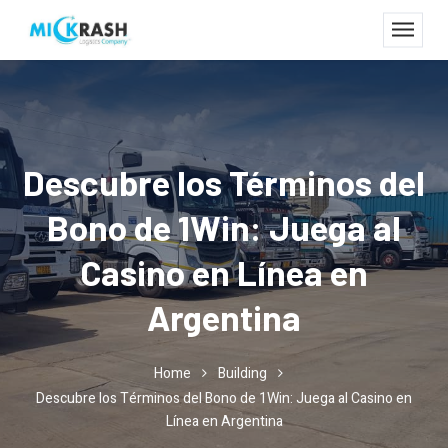
Descubre los Términos del
Bono de 1Win: Juega al
Casino en Línea en
Argentina
Home
Building
Descubre los Términos del Bono de 1Win: Juega al Casino en
Línea en Argentina