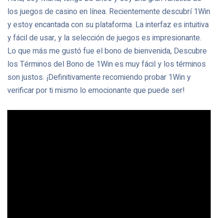
los juegos de casino en línea. Recientemente descubrí 1Win
y estoy encantada con su plataforma. La interfaz es intuitiva
y fácil de usar, y la selección de juegos es impresionante.
Lo que más me gustó fue el bono de bienvenida, Descubre
los Términos del Bono de 1Win es muy fácil y los términos
son justos. ¡Definitivamente recomiendo probar 1Win y
verificar por ti mismo lo emocionante que puede ser!