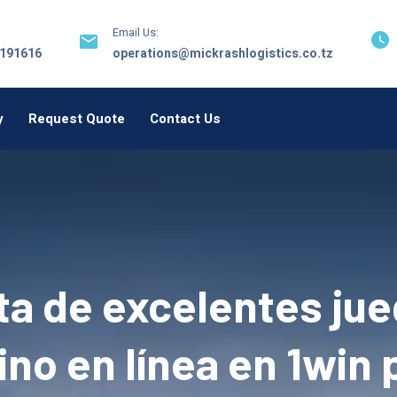
Email Us:
191616
operations@mickrashlogistics.co.tz
y
Request Quote
Contact Us
ta de excelentes ju
ino en línea en 1win 