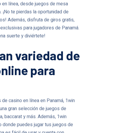
 en línea, desde juegos de mesa
. ¡No te pierdas la oportunidad de
s! Además, disfruta de giros gratis,
exclusivas para jugadores de Panamá.
na suerte y diviértete!
ran variedad de
nline para
 de casino en línea en Panamá, 1win
 una gran selección de juegos de
ta, baccarat y más. Además, 1win
vo donde puedes jugar tus juegos de
ma es fácil de usar y cuenta con