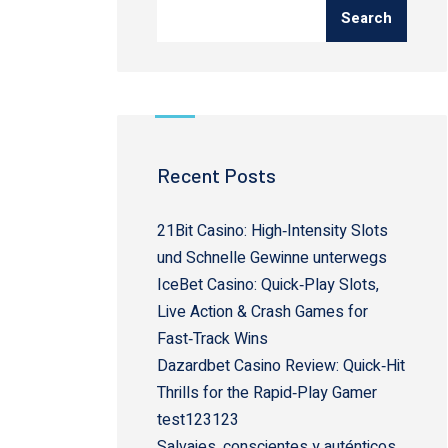
Search
Recent Posts
21Bit Casino: High‑Intensity Slots
und Schnelle Gewinne unterwegs
IceBet Casino: Quick‑Play Slots,
Live Action & Crash Games for
Fast‑Track Wins
Dazardbet Casino Review: Quick‑Hit
Thrills for the Rapid‑Play Gamer
test123123
Salvajes, conscientes y auténticos