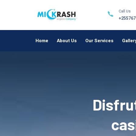
Call Us
+255767
Home
About Us
Our Services
Galler
Disfru
cas