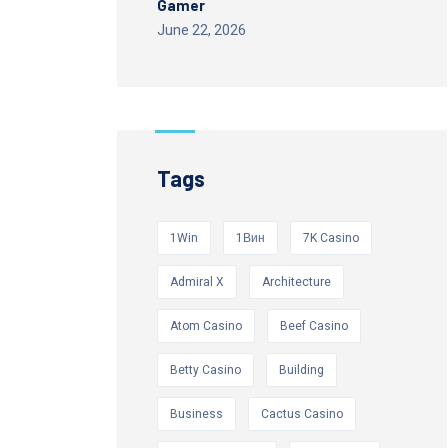
Gamer
June 22, 2026
Tags
1Win
1Вин
7K Casino
Admiral X
Architecture
Atom Casino
Beef Casino
Betty Casino
Building
Business
Cactus Casino