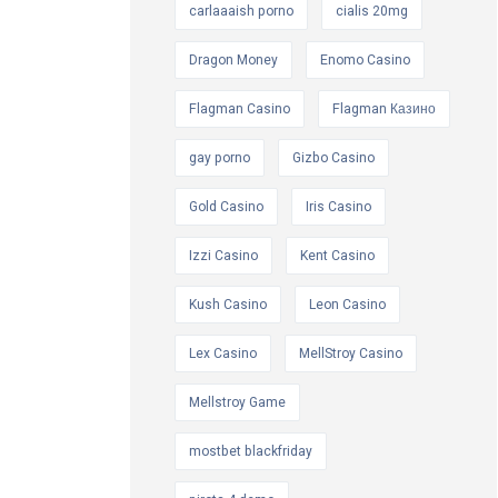
carlaaaish porno
cialis 20mg
Dragon Money
Enomo Casino
Flagman Casino
Flagman Казино
gay porno
Gizbo Casino
Gold Casino
Iris Casino
Izzi Casino
Kent Casino
Kush Casino
Leon Casino
Lex Casino
MellStroy Casino
Mellstroy Game
mostbet blackfriday