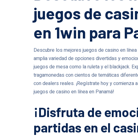
juegos de casi
en 1win para 
Descubre los mejores juegos de casino en línea
amplia variedad de opciones divertidas y emocio
juegos de mesa como la ruleta y el blackjack. E
tragamonedas con cientos de temáticas diferente
con dealers reales. ¡Regístrate hoy y comienza a
juegos de casino en línea en Panamá!
¡Disfruta de emoc
partidas en el cas