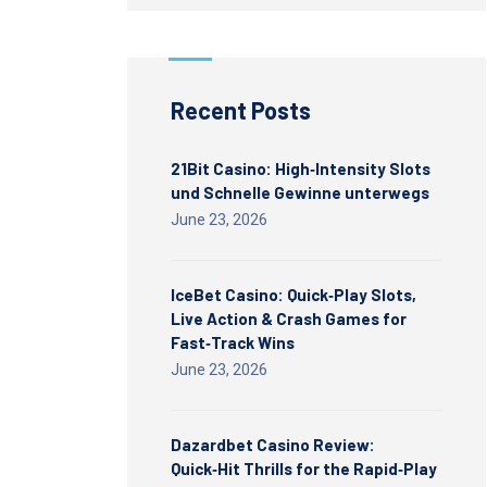
Recent Posts
21Bit Casino: High‑Intensity Slots
und Schnelle Gewinne unterwegs
June 23, 2026
IceBet Casino: Quick‑Play Slots,
Live Action & Crash Games for
Fast‑Track Wins
June 23, 2026
Dazardbet Casino Review:
Quick‑Hit Thrills for the Rapid‑Play