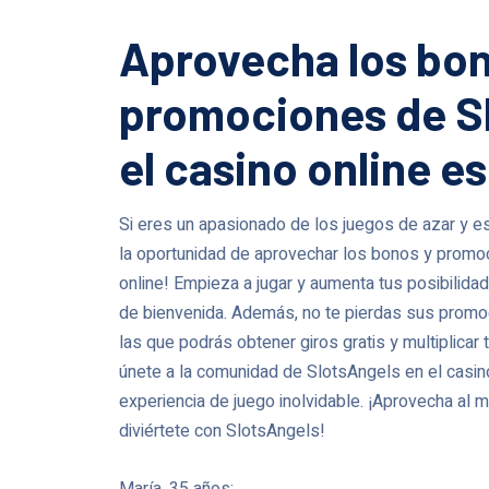
Aprovecha los bon
promociones de S
el casino online e
Si eres un apasionado de los juegos de azar y e
la oportunidad de aprovechar los bonos y promo
online! Empieza a jugar y aumenta tus posibili
de bienvenida. Además, no te pierdas sus prom
las que podrás obtener giros gratis y multiplica
únete a la comunidad de SlotsAngels en el casino
experiencia de juego inolvidable. ¡Aprovecha al 
diviértete con SlotsAngels!