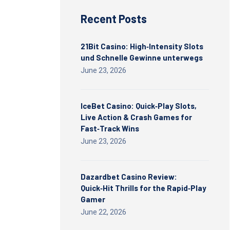
Recent Posts
21Bit Casino: High‑Intensity Slots
und Schnelle Gewinne unterwegs
June 23, 2026
IceBet Casino: Quick‑Play Slots,
Live Action & Crash Games for
Fast‑Track Wins
June 23, 2026
Dazardbet Casino Review:
Quick‑Hit Thrills for the Rapid‑Play
Gamer
June 22, 2026