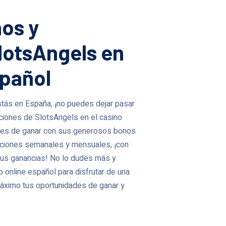
os y
lotsAngels en
spañol
stás en España, ¡no puedes dejar pasar
ciones de SlotsAngels en el casino
dades de ganar con sus generosos bonos
ociones semanales y mensuales, ¡con
r tus ganancias! No lo dudes más y
 online español para disfrutar de una
máximo tus oportunidades de ganar y