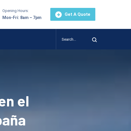
Opening Hours:
Get A Quote
Mon-Fri: 8am – 7pm
en el
paña