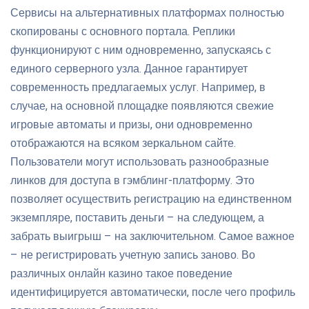
Сервисы на альтернативных платформах полностью
скопированы с основного портала. Реплики
функционируют с ним одновременно, запускаясь с
единого серверного узла. Данное гарантирует
современность предлагаемых услуг. Например, в
случае, на основной площадке появляются свежие
игровые автоматы и призы, они одновременно
отображаются на всяком зеркальном сайте.
Пользователи могут использовать разнообразные
линков для доступа в гэмблинг-платформу. Это
позволяет осуществить регистрацию на единственном
экземпляре, поставить деньги – на следующем, а
забрать выигрыш – на заключительном. Самое важное
– не регистрировать учетную запись заново. Во
различных онлайн казино такое поведение
идентифицируется автоматически, после чего профиль