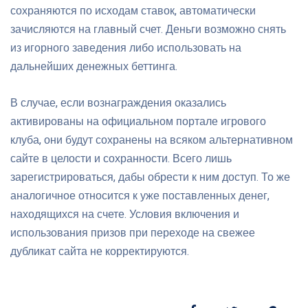
сохраняются по исходам ставок, автоматически
зачисляются на главный счет. Деньги возможно снять
из игорного заведения либо использовать на
дальнейших денежных беттинга.
В случае, если вознаграждения оказались
активированы на официальном портале игрового
клуба, они будут сохранены на всяком альтернативном
сайте в целости и сохранности. Всего лишь
зарегистрироваться, дабы обрести к ним доступ. То же
аналогичное относится к уже поставленных денег,
находящихся на счете. Условия включения и
использования призов при переходе на свежее
дубликат сайта не корректируются.