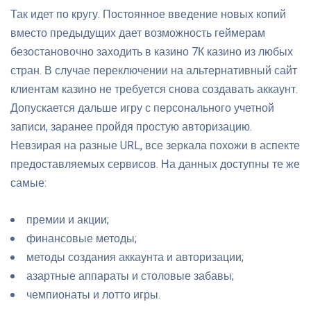
Так идет по кругу. Постоянное введение новых копий
вместо предыдущих дает возможность геймерам
безостановочно заходить в казино 7К казино из любых
стран. В случае переключении на альтернативный сайт
клиентам казино не требуется снова создавать аккаунт.
Допускается дальше игру с персонального учетной
записи, заранее пройдя простую авторизацию.
Невзирая на разные URL, все зеркала похожи в аспекте
предоставляемых сервисов. На данных доступны те же
самые:
премии и акции;
финансовые методы;
методы создания аккаунта и авторизации;
азартные аппараты и столовые забавы;
чемпионаты и лотто игры.