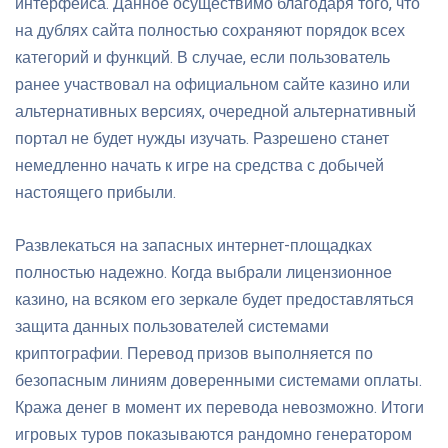
интерфейса. Данное осуществимо благодаря того, что
на дублях сайта полностью сохраняют порядок всех
категорий и функций. В случае, если пользователь
ранее участвовал на официальном сайте казино или
альтернативных версиях, очередной альтернативный
портал не будет нужды изучать. Разрешено станет
немедленно начать к игре на средства с добычей
настоящего прибыли.
Развлекаться на запасных интернет-площадках
полностью надежно. Когда выбрали лицензионное
казино, на всяком его зеркале будет предоставляться
защита данных пользователей системами
криптографии. Перевод призов выполняется по
безопасным линиям доверенными системами оплаты.
Кража денег в момент их перевода невозможно. Итоги
игровых туров показываются рандомно генератором