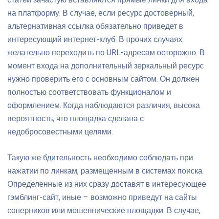
статей зачастую вставляются прямые линки для входа
на платформу. В случае, если ресурс достоверный,
альтернативная ссылка обязательно приведет в
интересующий интернет-клуб. В прочих случаях
желательно переходить по URL-адресам осторожно. В
момент входа на дополнительный зеркальный ресурс
нужно проверить его с основным сайтом. Он должен
полностью соответствовать функционалом и
оформлением. Когда наблюдаются различия, высока
вероятность, что площадка сделана с
недобросовестными целями.
Такую же бдительность необходимо соблюдать при
нажатии по линкам, размещенным в системах поиска.
Определенные из них сразу доставят в интересующее
гэмблинг-сайт, иные – возможно приведут на сайты
соперников или мошеннические площадки. В случае,