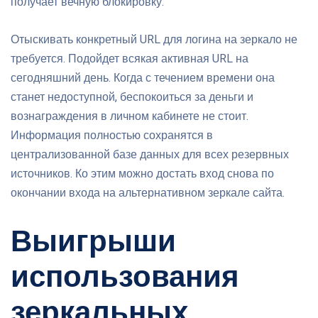
получает вечную блокировку.
Отыскивать конкретный URL для логина на зеркало не
требуется. Подойдет всякая активная URL на
сегодняшний день. Когда с течением времени она
станет недоступной, беспокоиться за деньги и
вознаграждения в личном кабинете не стоит.
Информация полностью сохранятся в
централизованной базе данных для всех резервных
источников. Ко этим можно достать вход снова по
окончании входа на альтернативном зеркале сайта.
Выигрыши
использования
зеркальных