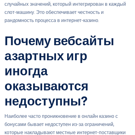
случайных значений, который интегрирован в каждый
слот-машину. Это обеспечивает честность и
рандомность процесса в интернет-казино.
Почему вебсайты
азартных игр
иногда
оказываются
недоступны?
Наиболее часто проникновение в онлайн казино с
бонусами бывает недоступен из-за ограничений,
которые накладывают местные интернет-поставщики