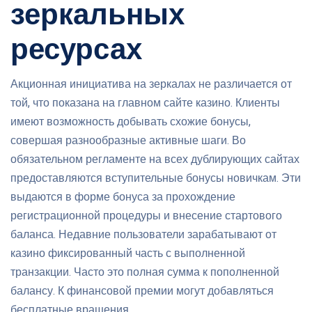
зеркальных
ресурсах
Акционная инициатива на зеркалах не различается от
той, что показана на главном сайте казино. Клиенты
имеют возможность добывать схожие бонусы,
совершая разнообразные активные шаги. Во
обязательном регламенте на всех дублирующих сайтах
предоставляются вступительные бонусы новичкам. Эти
выдаются в форме бонуса за прохождение
регистрационной процедуры и внесение стартового
баланса. Недавние пользователи зарабатывают от
казино фиксированный часть с выполненной
транзакции. Часто это полная сумма к пополненной
балансу. К финансовой премии могут добавляться
бесплатные вращения.