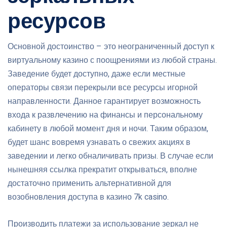
ресурсов
Основной достоинство – это неограниченный доступ к
виртуальному казино с поощрениями из любой страны.
Заведение будет доступно, даже если местные
операторы связи перекрыли все ресурсы игорной
направленности. Данное гарантирует возможность
входа к развлечению на финансы и персональному
кабинету в любой момент дня и ночи. Таким образом,
будет шанс вовремя узнавать о свежих акциях в
заведении и легко обналичивать призы. В случае если
нынешняя ссылка прекратит открываться, вполне
достаточно применить альтернативной для
возобновления доступа в казино 7k casino.
Производить платежи за использование зеркал не