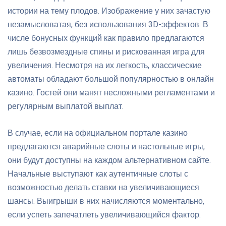
истории на тему плодов. Изображение у них зачастую
незамысловатая, без использования 3D-эффектов. В
числе бонусных функций как правило предлагаются
лишь безвозмездные спины и рискованная игра для
увеличения. Несмотря на их легкость, классические
автоматы обладают большой популярностью в онлайн
казино. Гостей они манят несложными регламентами и
регулярным выплатой выплат.
В случае, если на официальном портале казино
предлагаются аварийные слоты и настольные игры,
они будут доступны на каждом альтернативном сайте.
Начальные выступают как аутентичные слоты с
возможностью делать ставки на увеличивающиеся
шансы. Выигрыши в них начисляются моментально,
если успеть запечатлеть увеличивающийся фактор.