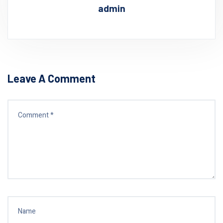
admin
Leave A Comment