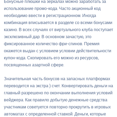
Бонусные плюшки на зеркалах можно заработать за
использование промо-кода. Часто акционный код
необходимо ввести в регистрационном. Иногда
комбинация вписывается в разделе со всеми бонусами
казино. В всех случаях от виртуального клуба поступает
эксклюзивный дар. В основном зачастую, это
фиксированное количество фри-спинов. Премия
окажется выдан с условием условии действительности
купон-кода. Скопировать его можно из ресурсов,
посвященных азартной сфере.
Значительная часть бонусов на запасных платформах
переводится на экстра ) счет. Конвертировать деньги на
главный разрешено по окончании выполнения условий
вейджера. Как правило добытую денежные средства
участникам советуется повторно прокрутить в игровых
автоматах с определенной ставкой. Деньги, которые