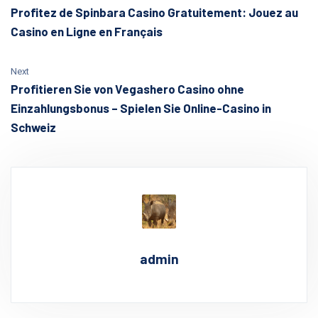
Profitez de Spinbara Casino Gratuitement: Jouez au
Casino en Ligne en Français
Next
Profitieren Sie von Vegashero Casino ohne
Einzahlungsbonus – Spielen Sie Online-Casino in
Schweiz
admin