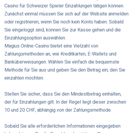
Casino für Schweizer Spieler Einzahlungen tätigen können.
Zunächst einmal müssen Sie sich auf der Website anmelden
oder registrieren, wenn Sie noch kein Konto haben. Sobald
Sie eingeloggt sind, können Sie zur Kasse gehen und die
Einzahlungsoption auswählen.
Magius Online-Casino bietet eine Vielzahl von
Zahlungsmethoden an, wie Kreditkarten, E-Wallets und
Banküberweisungen. Wählen Sie einfach die bequemste
Methode für Sie aus und geben Sie den Betrag ein, den Sie
einzahlen möchten.
Stellen Sie sicher, dass Sie den Mindestbetrag einhalten,
der für Einzahlungen gilt. In der Regel liegt dieser zwischen
10 und 20 CHF, abhängig von der Zahlungsmethode.
Sobald Sie alle erforderlichen Informationen eingegeben