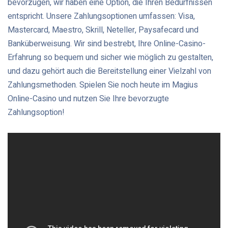
bevorzugen, wir haben eine Option, die Ihren Bedürfnissen
entspricht. Unsere Zahlungsoptionen umfassen: Visa,
Mastercard, Maestro, Skrill, Neteller, Paysafecard und
Banküberweisung. Wir sind bestrebt, Ihre Online-Casino-
Erfahrung so bequem und sicher wie möglich zu gestalten,
und dazu gehört auch die Bereitstellung einer Vielzahl von
Zahlungsmethoden. Spielen Sie noch heute im Magius
Online-Casino und nutzen Sie Ihre bevorzugte
Zahlungsoption!