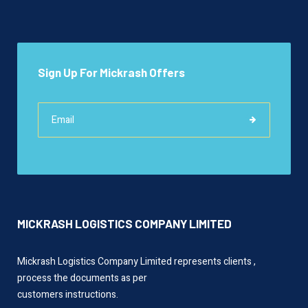
Sign Up For Mickrash Offers
MICKRASH LOGISTICS COMPANY LIMITED
Mickrash Logistics Company Limited represents clients ,
process the documents as per
customers instructions.