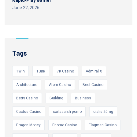
Rapid‑Play Gamer
June 22, 2026
Tags
1Win
1Вин
7K Casino
Admiral X
Architecture
Atom Casino
Beef Casino
Betty Casino
Building
Business
Cactus Casino
carlaaaish porno
cialis 20mg
Dragon Money
Enomo Casino
Flagman Casino