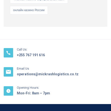
онлайн казино России
Call Us:
+255 767 191 616
Email Us
operations@mickrashlogistics.co.tz
Opening Hours:
Mon-Fri: 8am – 7pm