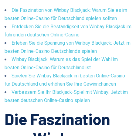
Die Faszination von Winbay Blackjack: Warum Sie es im
besten Online-Casino für Deutschland spielen sollten
Entdecken Sie die Beständigkeit von Winbay Blackjack im
führenden deutschen Online-Casino
Erleben Sie die Spannung von Winbay Blackjack: Jetzt im
besten Online-Casino Deutschlands spielen
Winbay Blackjack: Warum es das Spiel der Wahl im
besten Online-Casino für Deutschland ist
Spielen Sie Winbay Blackjack im besten Online-Casino
für Deutschland und erhöhen Sie Ihre Gewinnchancen
Verbessern Sie Ihr Blackjack-Spiel mit Winbay: Jetzt im
besten deutschen Online-Casino spielen
Die Faszination