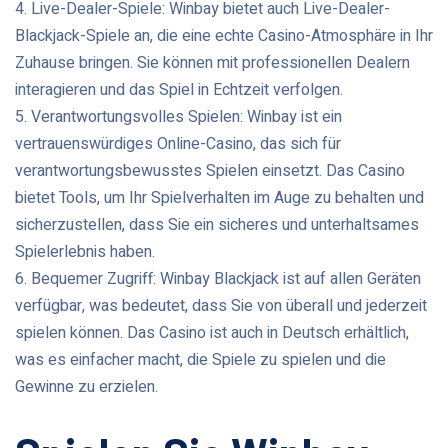
4. Live-Dealer-Spiele: Winbay bietet auch Live-Dealer-
Blackjack-Spiele an, die eine echte Casino-Atmosphäre in Ihr
Zuhause bringen. Sie können mit professionellen Dealern
interagieren und das Spiel in Echtzeit verfolgen.
5. Verantwortungsvolles Spielen: Winbay ist ein
vertrauenswürdiges Online-Casino, das sich für
verantwortungsbewusstes Spielen einsetzt. Das Casino
bietet Tools, um Ihr Spielverhalten im Auge zu behalten und
sicherzustellen, dass Sie ein sicheres und unterhaltsames
Spielerlebnis haben.
6. Bequemer Zugriff: Winbay Blackjack ist auf allen Geräten
verfügbar, was bedeutet, dass Sie von überall und jederzeit
spielen können. Das Casino ist auch in Deutsch erhältlich,
was es einfacher macht, die Spiele zu spielen und die
Gewinne zu erzielen.