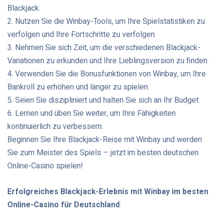
Blackjack.
2. Nutzen Sie die Winbay-Tools, um Ihre Spielstatistiken zu
verfolgen und Ihre Fortschritte zu verfolgen.
3. Nehmen Sie sich Zeit, um die verschiedenen Blackjack-
Variationen zu erkunden und Ihre Lieblingsversion zu finden.
4. Verwenden Sie die Bonusfunktionen von Winbay, um Ihre
Bankroll zu erhöhen und länger zu spielen.
5. Seien Sie diszipliniert und halten Sie sich an Ihr Budget.
6. Lernen und üben Sie weiter, um Ihre Fähigkeiten
kontinuierlich zu verbessern.
Beginnen Sie Ihre Blackjack-Reise mit Winbay und werden
Sie zum Meister des Spiels – jetzt im besten deutschen
Online-Casino spielen!
Erfolgreiches Blackjack-Erlebnis mit Winbay im besten
Online-Casino für Deutschland
: