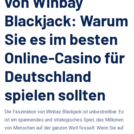
von Winbay
Blackjack: Warum
Sie es im besten
Online-Casino für
Deutschland
spielen sollten
Die Faszination von Winbay Blackjack ist unbestreitbar. Es
ist ein spannendes und strategisches Spiel, das Millionen
von Menschen auf der ganzen Welt fesselt. Wenn Sie auf