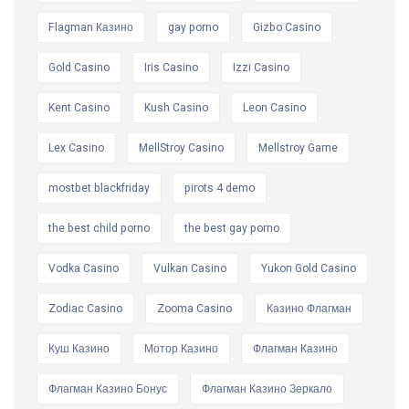
Flagman Казино
gay porno
Gizbo Casino
Gold Casino
Iris Casino
Izzi Casino
Kent Casino
Kush Casino
Leon Casino
Lex Casino
MellStroy Casino
Mellstroy Game
mostbet blackfriday
pirots 4 demo
the best child porno
the best gay porno
Vodka Casino
Vulkan Casino
Yukon Gold Casino
Zodiac Casino
Zooma Casino
Казино Флагман
Куш Казино
Мотор Казино
Флагман Казино
Флагман Казино Бонус
Флагман Казино Зеркало