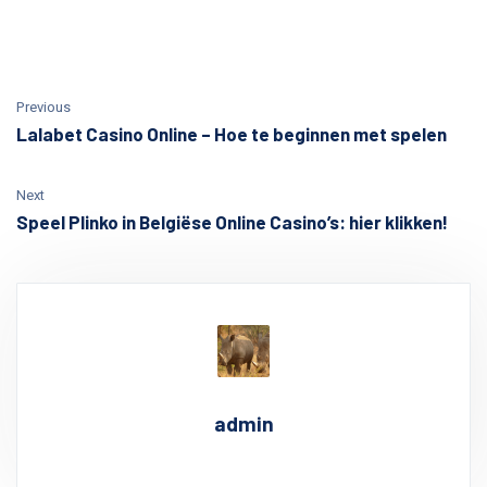
Previous
Lalabet Casino Online – Hoe te beginnen met spelen
Next
Speel Plinko in Belgiëse Online Casino’s: hier klikken!
admin