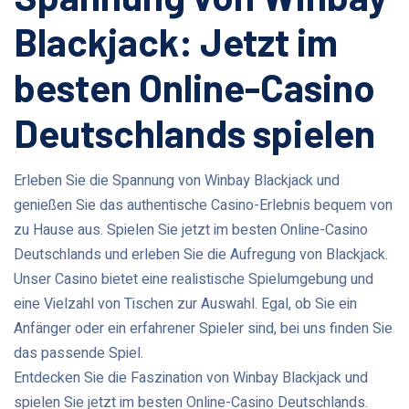
Blackjack: Jetzt im
besten Online-Casino
Deutschlands spielen
Erleben Sie die Spannung von Winbay Blackjack und
genießen Sie das authentische Casino-Erlebnis bequem von
zu Hause aus. Spielen Sie jetzt im besten Online-Casino
Deutschlands und erleben Sie die Aufregung von Blackjack.
Unser Casino bietet eine realistische Spielumgebung und
eine Vielzahl von Tischen zur Auswahl. Egal, ob Sie ein
Anfänger oder ein erfahrener Spieler sind, bei uns finden Sie
das passende Spiel.
Entdecken Sie die Faszination von Winbay Blackjack und
spielen Sie jetzt im besten Online-Casino Deutschlands.