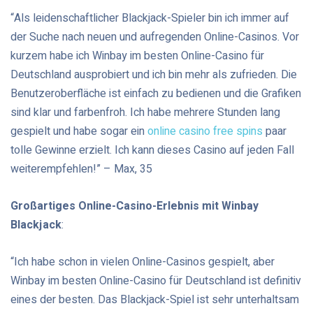
“Als leidenschaftlicher Blackjack-Spieler bin ich immer auf
der Suche nach neuen und aufregenden Online-Casinos. Vor
kurzem habe ich Winbay im besten Online-Casino für
Deutschland ausprobiert und ich bin mehr als zufrieden. Die
Benutzeroberfläche ist einfach zu bedienen und die Grafiken
sind klar und farbenfroh. Ich habe mehrere Stunden lang
gespielt und habe sogar ein
online casino free spins
paar
tolle Gewinne erzielt. Ich kann dieses Casino auf jeden Fall
weiterempfehlen!” – Max, 35
Großartiges Online-Casino-Erlebnis mit Winbay
Blackjack
:
“Ich habe schon in vielen Online-Casinos gespielt, aber
Winbay im besten Online-Casino für Deutschland ist definitiv
eines der besten. Das Blackjack-Spiel ist sehr unterhaltsam