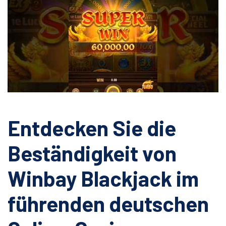
Entdecken Sie die
Beständigkeit von
Winbay Blackjack im
führenden deutschen