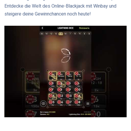
Entdecke die Welt des Online-Blackjack mit Winbay und
steigere deine Gewinnchancen noch heute!