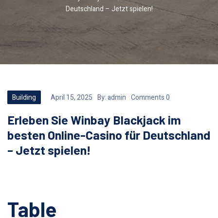
Deutschland – Jetzt spielen!
Building
April 15, 2025
By:
admin
Comments 0
Erleben Sie Winbay Blackjack im
besten Online-Casino für Deutschland
– Jetzt spielen!
Table