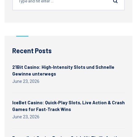
Recent Posts
21Bit Casino: High‑Intensity Slots und Schnelle
Gewinne unterwegs
June 23, 2026
IceBet Casino: Quick‑Play Slots, Live Action & Crash
Games for Fast‑Track Wins
June 23, 2026