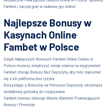
bezpieczne i wiarygodne casinos online w Polsce. Sprawdź
Fambet i zacznij grać w ulubione gry online!
Najlepsze Bonusy w
Kasynach Online
Fambet w Polsce
Dzięki Najlepszym Bonusom Fambet Online Casino w
Polsce możesz zwiększyć swoje szanse na wygrywanie!
Fambet oferuje Bonusy Bez Depozytu, aby móc zapoznać
się z ich platformą bez ryzyka.
Korzystając z Bonusów na Pierwsze Depozyty, otrzymasz
dodatkową gotówkę do rozgrywania.
Fambet również obiecuje Wierne Klientom Powracających
Bonusy i Promocje.