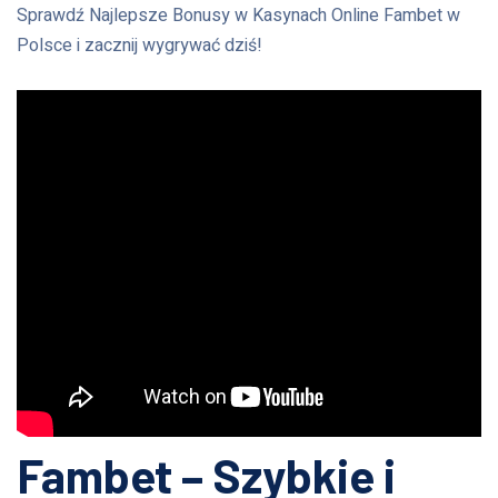
Sprawdź Najlepsze Bonusy w Kasynach Online Fambet w
Polsce i zacznij wygrywać dziś!
Fambet – Szybkie i