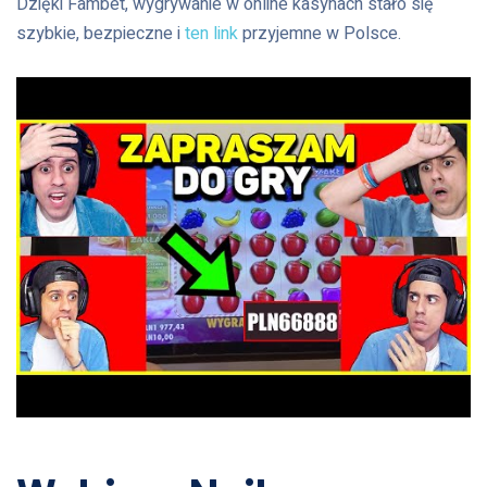
Dzięki Fambet, wygrywanie w online kasynach stało się
szybkie, bezpieczne i
ten link
przyjemne w Polsce.