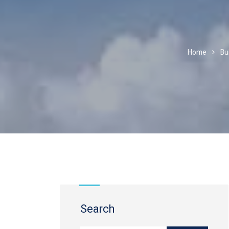
Home
Bu
Search