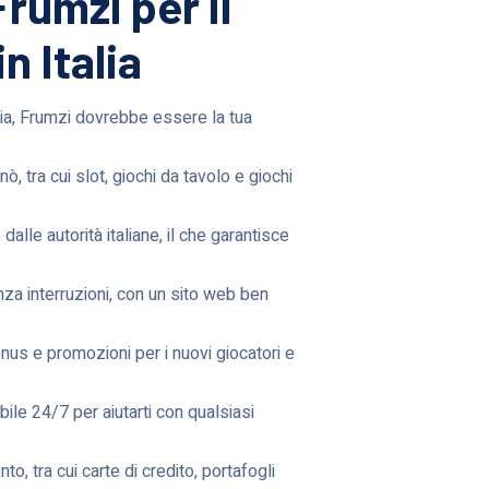
rumzi per il
n Italia
alia, Frumzi dovrebbe essere la tua
, tra cui slot, giochi da tavolo e giochi
dalle autorità italiane, il che garantisce
nza interruzioni, con un sito web ben
nus e promozioni per i nuovi giocatori e
bile 24/7 per aiutarti con qualsiasi
o, tra cui carte di credito, portafogli