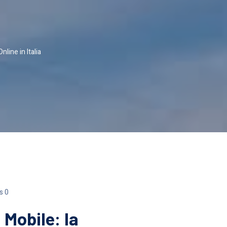
line in Italia
s 0
 Mobile: la