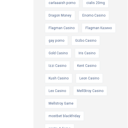
carlaaaish porno
cialis 20mg
Dragon Money
Enomo Casino
Flagman Casino
Flagman Казино
gay porno
Gizbo Casino
Gold Casino
Iris Casino
Izzi Casino
Kent Casino
Kush Casino
Leon Casino
Lex Casino
MellStroy Casino
Mellstroy Game
mostbet blackfriday