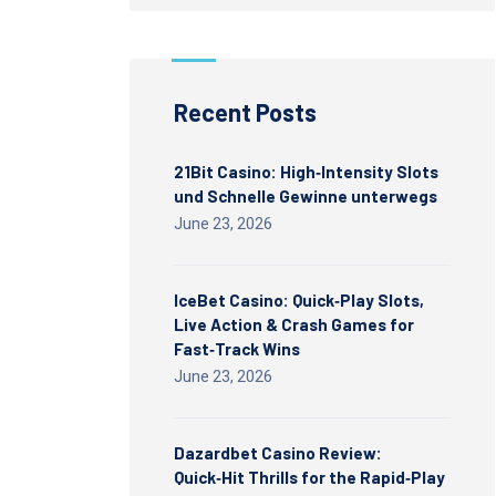
Recent Posts
21Bit Casino: High‑Intensity Slots
und Schnelle Gewinne unterwegs
June 23, 2026
IceBet Casino: Quick‑Play Slots,
Live Action & Crash Games for
Fast‑Track Wins
June 23, 2026
Dazardbet Casino Review:
Quick‑Hit Thrills for the Rapid‑Play