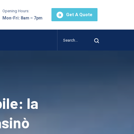
Opening Hours:
Get A Quote
Mon-Fri: 8am – 7pm
le: la
asinò