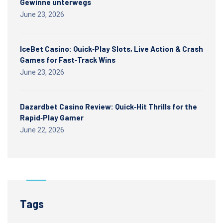
Gewinne unterwegs
June 23, 2026
IceBet Casino: Quick‑Play Slots, Live Action & Crash
Games for Fast‑Track Wins
June 23, 2026
Dazardbet Casino Review: Quick‑Hit Thrills for the
Rapid‑Play Gamer
June 22, 2026
Tags