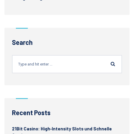
Search
Recent Posts
21Bit Casino: High‑Intensity Slots und Schnelle