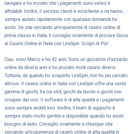
navigare e ho trovato che i pagamenti sono veloci e
affidabili. Inoltre, il servizio clienti è eccellente e mi hanno
sempre aiutato rapidamente con qualsiasi domanda ho
avuto. Se stai cercando un’esperienza di casinò online di
prima classe in Italia, ti consiglio vivamente di provare Gioca
al Casinò Online in Italia con LiraSpin: Scopri di Più!
Ciao, sono Marco e ho 42 anni. Sono un giocatore d’azzardo
online da diversi anni e ho provato molti casinò diversi.
Tuttavia, da quando ho scoperto LiraSpin, non ho più cercato
altrove. Il casinò online in Italia con LiraSpin offre una vasta
gamma di giochi, tra cui slot, giochi da tavolo e giochi con
croupier dal vivo. Il software è di alta qualità e i pagamenti
sono sempre andati lisci. Inoltre, il team di supporto è
sempre stato molto gentile e disponibile quando ho avuto
bisogno di aiuto. Consiglio vivamente a chiunque stia
cercando un’esperienza di casinò online di alta qualità in