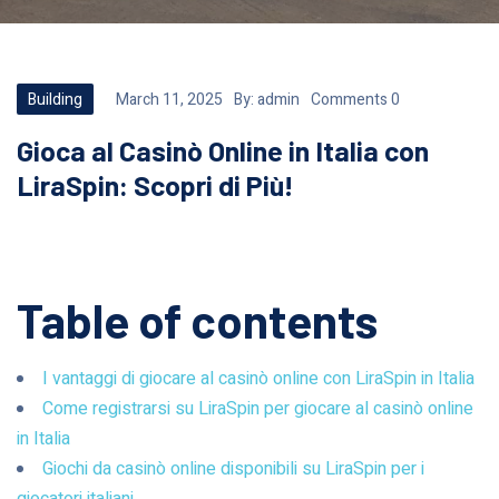
Building
March 11, 2025
By:
admin
Comments 0
Gioca al Casinò Online in Italia con
LiraSpin: Scopri di Più!
Table of contents
I vantaggi di giocare al casinò online con LiraSpin in Italia
Come registrarsi su LiraSpin per giocare al casinò online
in Italia
Giochi da casinò online disponibili su LiraSpin per i