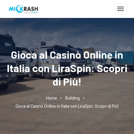
Gioca al Casinò Online in
Italia con LiraSpin: Scopri
di Più!
Home
Building
Gioca al Casinò Online in Italia con LiraSpin: Scopri di Più!