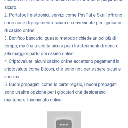
sicuro.
2. Portafogli elettronici: servizi come PayPal e Skrill offrono
un’opzione di pagamento sicura e conveniente per i giocatori
di casinò online.
3. Bonifico bancario: questo metodo richiede un po’ più di
tempo, ma è una scelta sicura per i trasferimenti di denaro
alla maggior parte dei casinò online.
4. Criptovalute: alcuni casinò online accettano pagamenti in
criptovalute come Bitcoin, che sono noti per essere sicuri e
anonimi.
5. Buoni prepagati: come le carte regalo, i buoni prepagati
sono un’altra opzione per i giocatori che desiderano
mantenere l’anonimato online.