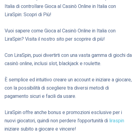
Italia di controllare Gioca al Casinò Online in Italia con
LiraSpin: Scopri di Più!
Vuoi sapere come Gioca al Casinò Online in Italia con
LiraSpin? Visita il nostro sito per scoprire di più!
Con LiraSpin, puoi divertirti con una vasta gamma di giochi da
casinò online, inclusi slot, blackjack e roulette.
È semplice ed intuitivo creare un account e iniziare a giocare,
con la possibilità di scegliere tra diversi metodi di
pagamento sicuri e facili da usare.
LiraSpin offre anche bonus e promozioni esclusive per i
nuovi giocatori, quindi non perdere l’opportunità di
liraspin
iniziare subito a giocare e vincere!