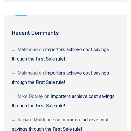
Recent Comments
Mahmoud
on
Importers achieve cost savings
through the First Sale rule!
Mahmoud
on
Importers achieve cost savings
through the First Sale rule!
Mike Dooley
on
Importers achieve cost savings
through the First Sale rule!
Richard Muldoone
on
Importers achieve cost
savings through the First Sale rule!