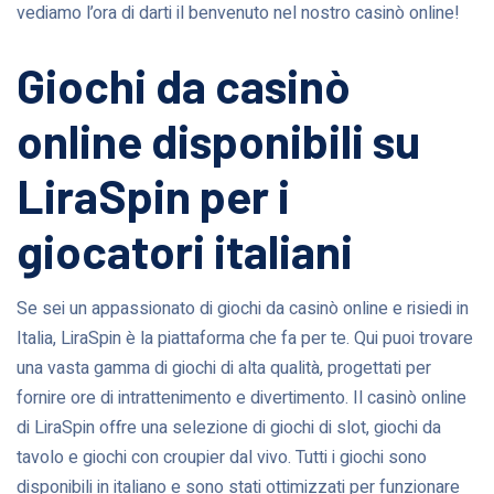
vediamo l’ora di darti il benvenuto nel nostro casinò online!
Giochi da casinò
online disponibili su
LiraSpin per i
giocatori italiani
Se sei un appassionato di giochi da casinò online e risiedi in
Italia, LiraSpin è la piattaforma che fa per te. Qui puoi trovare
una vasta gamma di giochi di alta qualità, progettati per
fornire ore di intrattenimento e divertimento. Il casinò online
di LiraSpin offre una selezione di giochi di slot, giochi da
tavolo e giochi con croupier dal vivo. Tutti i giochi sono
disponibili in italiano e sono stati ottimizzati per funzionare