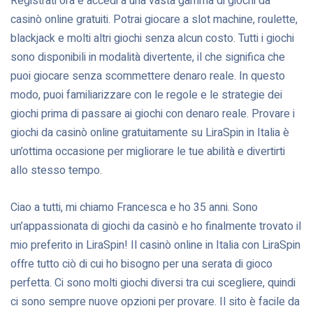
Registrati ora e accedi a una vasta gamma di giochi da
casinò online gratuiti. Potrai giocare a slot machine, roulette,
blackjack e molti altri giochi senza alcun costo. Tutti i giochi
sono disponibili in modalità divertente, il che significa che
puoi giocare senza scommettere denaro reale. In questo
modo, puoi familiarizzare con le regole e le strategie dei
giochi prima di passare ai giochi con denaro reale. Provare i
giochi da casinò online gratuitamente su LiraSpin in Italia è
un’ottima occasione per migliorare le tue abilità e divertirti
allo stesso tempo.
Ciao a tutti, mi chiamo Francesca e ho 35 anni. Sono
un’appassionata di giochi da casinò e ho finalmente trovato il
mio preferito in LiraSpin! Il casinò online in Italia con LiraSpin
offre tutto ciò di cui ho bisogno per una serata di gioco
perfetta. Ci sono molti giochi diversi tra cui scegliere, quindi
ci sono sempre nuove opzioni per provare. Il sito è facile da