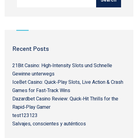
Search
Recent Posts
21Bit Casino: High‑Intensity Slots und Schnelle
Gewinne unterwegs
IceBet Casino: Quick‑Play Slots, Live Action & Crash
Games for Fast‑Track Wins
Dazardbet Casino Review: Quick‑Hit Thrills for the
Rapid‑Play Gamer
test123123
Salvajes, conscientes y auténticos