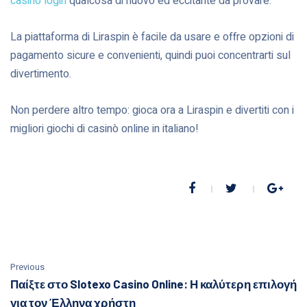
casino login
qualcosa di nuovo ed eccitante da provare.
La piattaforma di Liraspin è facile da usare e offre opzioni di
pagamento sicure e convenienti, quindi puoi concentrarti sul
divertimento.
Non perdere altro tempo: gioca ora a Liraspin e divertiti con i
migliori giochi di casinò online in italiano!
Previous
Παίξτε στο Slotexo Casino Online: Η καλύτερη επιλογή
για τον Έλληνα χρήστη