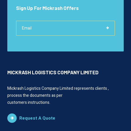
Sign Up For Mickrash Offers
MICKRASH LOGISTICS COMPANY LIMITED
Mickrash Logistics Company Limited represents clients ,
process the documents as per
customers instructions.
Request A Quote