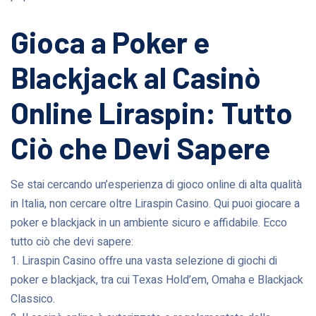
Gioca a Poker e
Blackjack al Casinò
Online Liraspin: Tutto
Ciò che Devi Sapere
Se stai cercando un’esperienza di gioco online di alta qualità
in Italia, non cercare oltre Liraspin Casino. Qui puoi giocare a
poker e blackjack in un ambiente sicuro e affidabile. Ecco
tutto ciò che devi sapere:
1. Liraspin Casino offre una vasta selezione di giochi di
poker e blackjack, tra cui Texas Hold’em, Omaha e Blackjack
Classico.