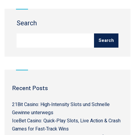
Search
Search
Recent Posts
21Bit Casino: High‑Intensity Slots und Schnelle
Gewinne unterwegs
IceBet Casino: Quick‑Play Slots, Live Action & Crash
Games for Fast‑Track Wins