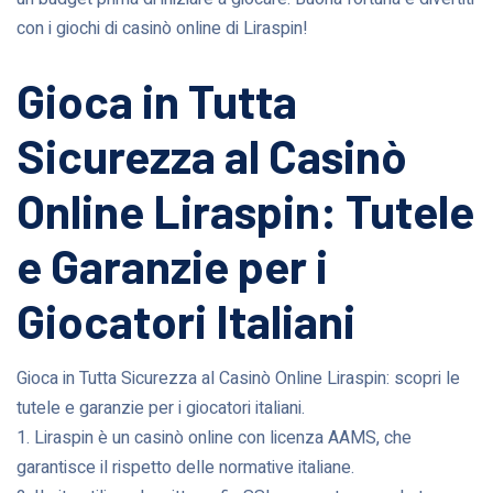
con i giochi di casinò online di Liraspin!
Gioca in Tutta
Sicurezza al Casinò
Online Liraspin: Tutele
e Garanzie per i
Giocatori Italiani
Gioca in Tutta Sicurezza al Casinò Online Liraspin: scopri le
tutele e garanzie per i giocatori italiani.
1. Liraspin è un casinò online con licenza AAMS, che
garantisce il rispetto delle normative italiane.