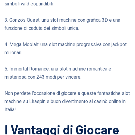
simboli wild espandibili.
3. Gonzo’s Quest: una slot machine con grafica 3D e una
funzione di caduta dei simboli unica.
4. Mega Moolah: una slot machine progressiva con jackpot
milionari.
5. Immortal Romance: una slot machine romantica e
misteriosa con 243 modi per vincere.
Non perdete l’occasione di giocare a queste fantastiche slot
machine su Liraspin e buon divertimento al casinò online in
Italia!
I Vantaggi di Giocare