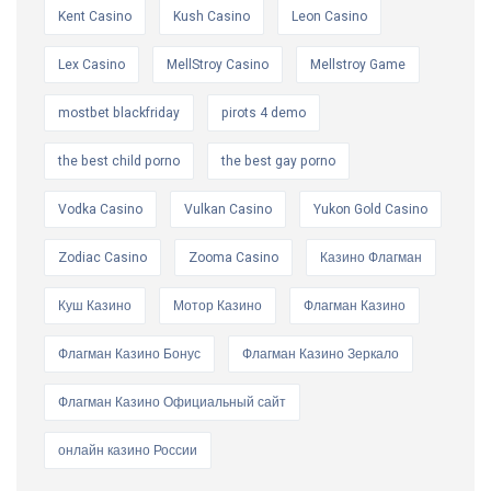
Kent Casino
Kush Casino
Leon Casino
Lex Casino
MellStroy Casino
Mellstroy Game
mostbet blackfriday
pirots 4 demo
the best child porno
the best gay porno
Vodka Casino
Vulkan Casino
Yukon Gold Casino
Zodiac Casino
Zooma Casino
Казино Флагман
Куш Казино
Мотор Казино
Флагман Казино
Флагман Казино Бонус
Флагман Казино Зеркало
Флагман Казино Официальный сайт
онлайн казино России