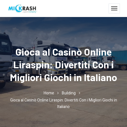
Gioca al Casinò Online
Liraspin: Divertiti Con i
Migliori Giochi in Italiano
Home
Building
Gioca al Casinò Online Liraspin: Divertiti Con i Migliori Giochi in
Italiano