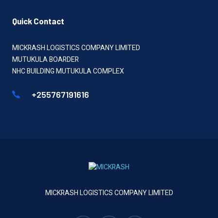
Quick Contact
MICKRASH LOGISTICS COMPANY LIMITED
MUTUKULA BOARDER
NHC BUILDING MUTUKULA COMPLEX
+255767191616
MICKRASH LOGISTICS COMPANY LIMITED