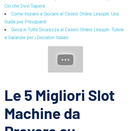
Ciò che Devi Sapere
Come Iniziare a Giocare al Casinò Online Liraspin: Una
Guida per Principianti
Gioca in Tutta Sicurezza al Casinò Online Liraspin: Tutele
e Garanzie per i Giocatori Italiani
Le 5 Migliori Slot
Machine da