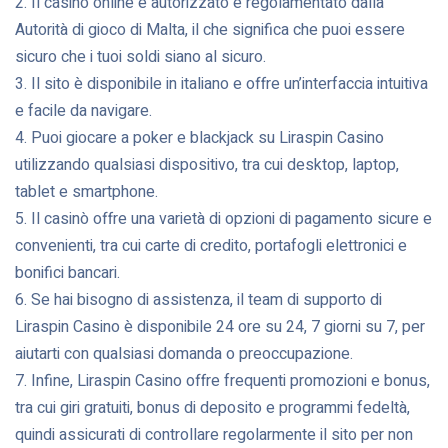
2. Il casinò online è autorizzato e regolamentato dalla
Autorità di gioco di Malta, il che significa che puoi essere
sicuro che i tuoi soldi siano al sicuro.
3. Il sito è disponibile in italiano e offre un’interfaccia intuitiva
e facile da navigare.
4. Puoi giocare a poker e blackjack su Liraspin Casino
utilizzando qualsiasi dispositivo, tra cui desktop, laptop,
tablet e smartphone.
5. Il casinò offre una varietà di opzioni di pagamento sicure e
convenienti, tra cui carte di credito, portafogli elettronici e
bonifici bancari.
6. Se hai bisogno di assistenza, il team di supporto di
Liraspin Casino è disponibile 24 ore su 24, 7 giorni su 7, per
aiutarti con qualsiasi domanda o preoccupazione.
7. Infine, Liraspin Casino offre frequenti promozioni e bonus,
tra cui giri gratuiti, bonus di deposito e programmi fedeltà,
quindi assicurati di controllare regolarmente il sito per non