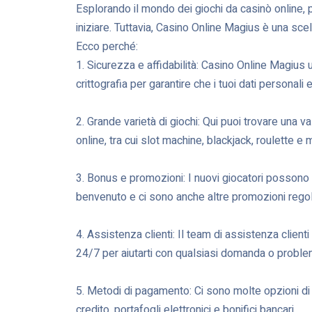
Esplorando il mondo dei giochi da casinò online, 
iniziare. Tuttavia, Casino Online Magius è una scelta
Ecco perché:
1. Sicurezza e affidabilità: Casino Online Magius u
crittografia per garantire che i tuoi dati personali 
2. Grande varietà di giochi: Qui puoi trovare una v
online, tra cui slot machine, blackjack, roulette e 
3. Bonus e promozioni: I nuovi giocatori possono
benvenuto e ci sono anche altre promozioni regolari
4. Assistenza clienti: Il team di assistenza client
24/7 per aiutarti con qualsiasi domanda o proble
5. Metodi di pagamento: Ci sono molte opzioni di p
credito, portafogli elettronici e bonifici bancari.