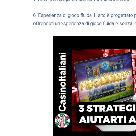
6. Esperienza di gioco fluida: Il sito è progettato 
offrendoti un’esperienza di gioco fluida e senza in