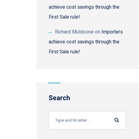
achieve cost savings through the
First Sale rule!
Richard Muldoone
on
Importers
achieve cost savings through the
First Sale rule!
Search