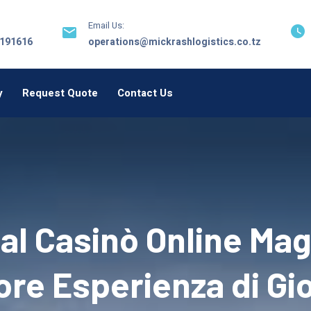
Email Us:
191616
operations@mickrashlogistics.co.tz
y
Request Quote
Contact Us
al Casinò Online Mag
ore Esperienza di Gi