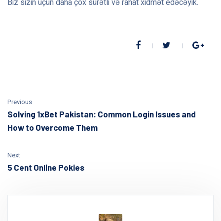
Biz sizin üçün daha çox sürətli və rahat xidmət edəcəyik.
Previous
Solving 1xBet Pakistan: Common Login Issues and
How to Overcome Them
Next
5 Cent Online Pokies