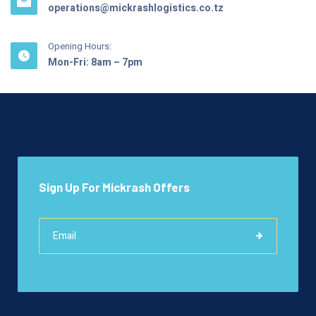
operations@mickrashlogistics.co.tz
Opening Hours:
Mon-Fri: 8am – 7pm
Sign Up For Mickrash Offers