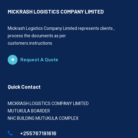
MICKRASH LOGISTICS COMPANY LIMITED
Mickrash Logistics Company Limited represents clients ,
process the documents as per
customers instructions.
Request A Quote
Quick Contact
MICKRASH LOGISTICS COMPANY LIMITED
MUTUKULA BOARDER
NHC BUILDING MUTUKULA COMPLEX
+255767191616