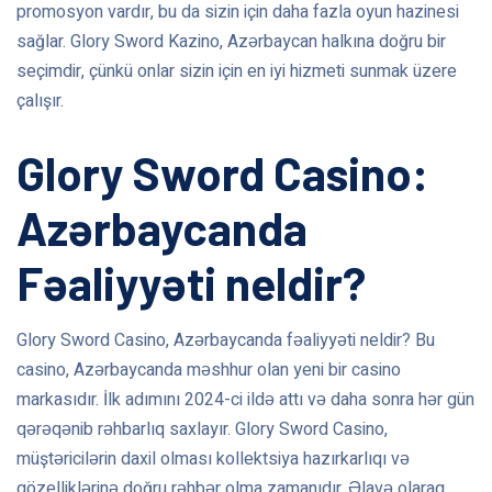
promosyon vardır, bu da sizin için daha fazla oyun hazinesi
sağlar. Glory Sword Kazino, Azərbaycan halkına doğru bir
seçimdir, çünkü onlar sizin için en iyi hizmeti sunmak üzere
çalışır.
Glory Sword Casino:
Azərbaycanda
Fəaliyyəti neldir?
Glory Sword Casino, Azərbaycanda fəaliyyəti neldir? Bu
casino, Azərbaycanda məshhur olan yeni bir casino
markasıdır. İlk adımını 2024-ci ildə attı və daha sonra hər gün
qərəqənib rəhbarlıq saxlayır. Glory Sword Casino,
müştəricilərin daxil olması kollektsiya hazırkarlıqı və
gözelliklərinə doğru rəhbər olma zamanıdır. Əlavə olaraq,