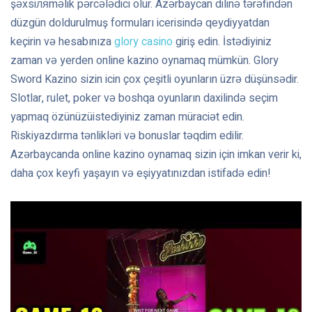
şəxsiляməlik pərcələdici olur. Azərbaycan dilinə tərəfindən
düzgün doldurulmuş formuları icerisində qeydiyyatdan
keçirin və hesabınıza
glory casino
giriş edin. İstədiyiniz
zaman və yerden online kazino oynamaq mümkün. Glory
Sword Kazino sizin icin çox çeşitli oyunların üzrə düşünsədir.
Slotlar, rulet, poker və boshqa oyunların daxilində seçim
yapmaq özünüzüistediyiniz zaman müraciət edin.
Riskiyazdırma tənlikləri və bonuslar təqdim edilir.
Azərbaycanda online kazino oynamaq sizin için imkan verir ki,
daha çox keyfi yaşayın və eşiyyatınızdan istifadə edin!