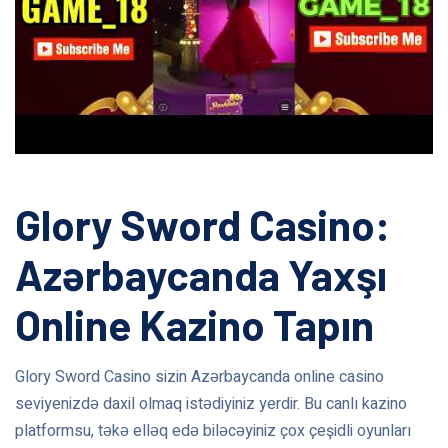
Glory Sword Casino:
Azərbaycanda Yaxşı
Online Kazino Tapın
Glory Sword Casino sizin Azərbaycanda online casino
seviyenizdə daxil olmaq istədiyiniz yerdir. Bu canlı kazino
platformsu, təkə elləq edə biləcəyiniz çox çeşidli oyunları