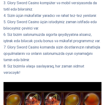
3. Glory Sword Casino kompüter və mobil versiyasında da
tətil edə bilərsiniz.
4. Sizin üçün mükafatlar yaradıcı ve rahat tez-tez yenilənir.
5. Glory Sword Casino üçün istədiyiniz zaman istifadə edə
biləcəyiniz çevirici var.
6. Siz bizim salonumuzda sigorta qeydiyyatına alsanız,
iştirak edə biləcək çoxlu bonus və mükafat programımız var.
7. Glory Sword Casino komanda sizin dostlarınızın rahatlıqla
qoşulmalarını və onların salonumuzda oyun oynamağını
təmin edə bilmir.
8. Siz bizimlə əlaqə saxlayaraq, hər zaman xidmət
verəcəyik!