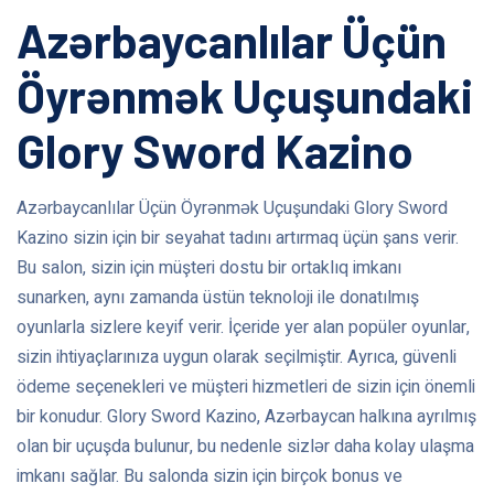
Azərbaycanlılar Üçün
Öyrənmək Uçuşundaki
Glory Sword Kazino
Azərbaycanlılar Üçün Öyrənmək Uçuşundaki Glory Sword
Kazino sizin için bir seyahat tadını artırmaq üçün şans verir.
Bu salon, sizin için müşteri dostu bir ortaklıq imkanı
sunarken, aynı zamanda üstün teknoloji ile donatılmış
oyunlarla sizlere keyif verir. İçeride yer alan popüler oyunlar,
sizin ihtiyaçlarınıza uygun olarak seçilmiştir. Ayrıca, güvenli
ödeme seçenekleri ve müşteri hizmetleri de sizin için önemli
bir konudur. Glory Sword Kazino, Azərbaycan halkına ayrılmış
olan bir uçuşda bulunur, bu nedenle sizlər daha kolay ulaşma
imkanı sağlar. Bu salonda sizin için birçok bonus ve