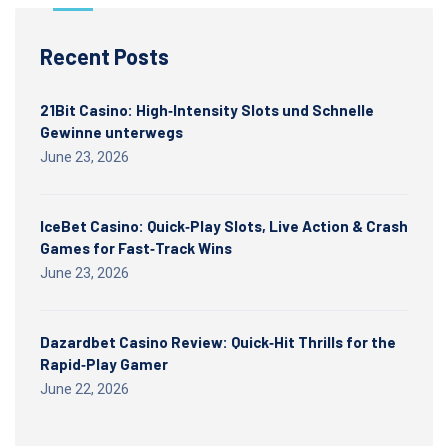
Recent Posts
21Bit Casino: High‑Intensity Slots und Schnelle
Gewinne unterwegs
June 23, 2026
IceBet Casino: Quick‑Play Slots, Live Action & Crash
Games for Fast‑Track Wins
June 23, 2026
Dazardbet Casino Review: Quick‑Hit Thrills for the
Rapid‑Play Gamer
June 22, 2026