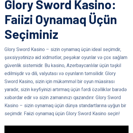
Glory Sword Kasino:
Faiizi Oynamaq Üçün
Seçiminiz
Glory Sword Kasino – sizin oynamaq üçün ideal seçimdir,
şəxsiyyətinizə aid xidmətlər, peşəkar oyunlar və çox sağlam
güvenlik sistemidir. Bu kasino, Azerbaycanlılar üçün təşkil
edilmişdir və dili, valyutası və oyunların təmsilidir. Glory
Sword Kasino, sizin için mükəmməl bir oyun müasirası
yaradır, sizin keyfiyinizi artırmaq üçün fərdi özəlliklər barədə
xəbərdar edir və sizin zamanınızı qazandırır. Glory Sword
Kasino – sizin oynamaq üçün dünya standartlarına uyğun bir
seçimdir. Faiizi oynamaq üçün Glory Sword Kasino seçin!