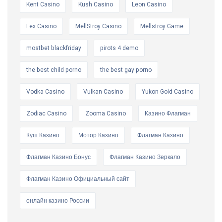
Kent Casino
Kush Casino
Leon Casino
Lex Casino
MellStroy Casino
Mellstroy Game
mostbet blackfriday
pirots 4 demo
the best child porno
the best gay porno
Vodka Casino
Vulkan Casino
Yukon Gold Casino
Zodiac Casino
Zooma Casino
Казино Флагман
Куш Казино
Мотор Казино
Флагман Казино
Флагман Казино Бонус
Флагман Казино Зеркало
Флагман Казино Официальный сайт
онлайн казино России