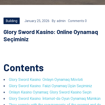
Building
January 25, 2026
By:
admin
Comments 0
Glory Sword Kasino: Online Oynamaq
Seçiminiz
Contents
Glory Sword Kasino: Onlayn Oynamaq Mövləti
Glory Sword Kasino: Faiizi Oynamaq Üçün Seçiminiz
Onlayn Kasino Oynamaq: Glory Sword Kasino Seçin
Glory Sword Kasino: İntərnət-də Oyun Oynamaq Mümkün