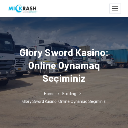
Glory Sword Kasino:
Online Oynamaq
Seçiminiz
Home
Building
Glory Sword Kasino: Online Oynamaq Seçiminiz