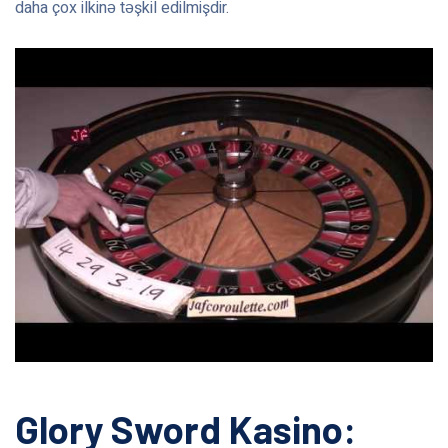
daha çox ilkinə təşkil edilmişdir.
Glory Sword Kasino: