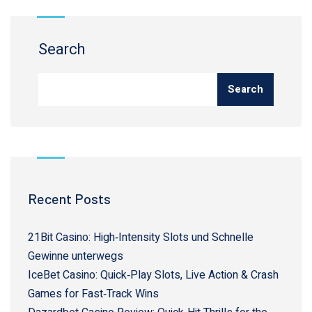
Search
Search
Recent Posts
21Bit Casino: High‑Intensity Slots und Schnelle
Gewinne unterwegs
IceBet Casino: Quick‑Play Slots, Live Action & Crash
Games for Fast‑Track Wins