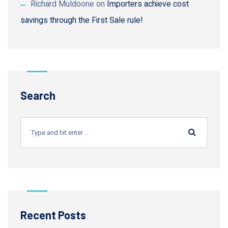
Richard Muldoone
on
Importers achieve cost
savings through the First Sale rule!
Search
Recent Posts