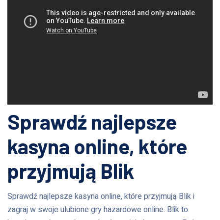
Sprawdź najlepsze
kasyna online, które
przyjmują Blik
Sprawdź najlepsze kasyna online, które przyjmują Blik i
zagraj w swoje ulubione gry hazardowe online. Blik to