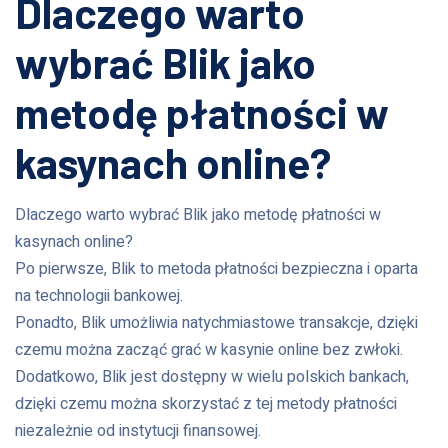
Dlaczego warto
wybrać Blik jako
metodę płatności w
kasynach online?
Dlaczego warto wybrać Blik jako metodę płatności w
kasynach online?
Po pierwsze, Blik to metoda płatności bezpieczna i oparta
na technologii bankowej.
Ponadto, Blik umożliwia natychmiastowe transakcje, dzięki
czemu można zacząć grać w kasynie online bez zwłoki.
Dodatkowo, Blik jest dostępny w wielu polskich bankach,
dzięki czemu można skorzystać z tej metody płatności
niezależnie od instytucji finansowej.