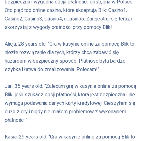
bezpieczna i wygodna opcja płatności, dostępna w Polsce.
Oto pięć top online casino, które akceptują Blik: Casino1,
Casino2, Casino3, Casino4, i Casino5. Zarejestruj się teraz i
skorzystaj z wygody płatności przy pomocy Blik!
Alicja, 28 years old: “Gra w kasynie online za pomocą Blik to
niezłe rozwiązanie dla tych, którzy chcą zabawić się
hazardem w bezpieczny sposób. Platnosc była bardzo
szybka i łatwa do zrealizowania. Polecam!”
Jan, 35 years old: “Zalecam grę w kasynie online za pomocą
Blik, jeśli szukasz opcji płatności, która jest bezpieczna i nie
wymaga podawania danych karty kredytowej. Cieszyłem się
dużo z gry i nigdy nie miałem problemów z wykonaniem
płatności.”
Kasia, 29 years old: “Gra w kasynie online za pomocą Blik to