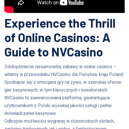
Experience the Thrill
of Online Casinos: A
Guide to NVCasino
Zdobądźniecie niesamowitej zabawy w online casinos –
witamy w przewodniku NVCasino dla Państwa, kraju Poland.
Spotkajcie się z emocjami gry na żywo, w szerokiej ofercie
gier kasynowych, w tym klasycznych i nowatorskich.
NVCasino to zaawansowana platforma, gwarantująca
użytkownikom z Polski wysokiej jakości usługi i pełne
doświadczenie kasynowe.
Odkryjcie możliwości wygranej w różnorodnych slotach,
zarówno tradycyjnych, jak i wideo, z fantastycznymi