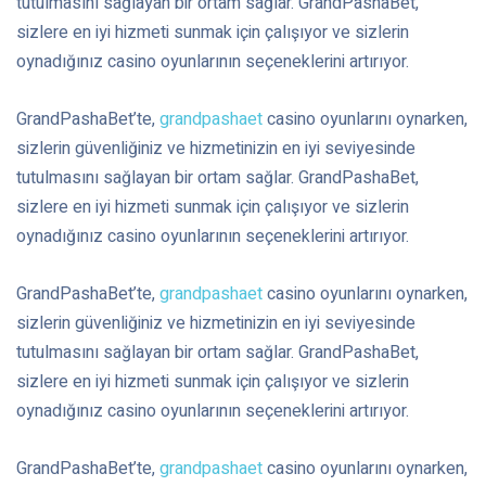
tutulmasını sağlayan bir ortam sağlar. GrandPashaBet,
sizlere en iyi hizmeti sunmak için çalışıyor ve sizlerin
oynadığınız casino oyunlarının seçeneklerini artırıyor.
GrandPashaBet’te,
grandpashaet
casino oyunlarını oynarken,
sizlerin güvenliğiniz ve hizmetinizin en iyi seviyesinde
tutulmasını sağlayan bir ortam sağlar. GrandPashaBet,
sizlere en iyi hizmeti sunmak için çalışıyor ve sizlerin
oynadığınız casino oyunlarının seçeneklerini artırıyor.
GrandPashaBet’te,
grandpashaet
casino oyunlarını oynarken,
sizlerin güvenliğiniz ve hizmetinizin en iyi seviyesinde
tutulmasını sağlayan bir ortam sağlar. GrandPashaBet,
sizlere en iyi hizmeti sunmak için çalışıyor ve sizlerin
oynadığınız casino oyunlarının seçeneklerini artırıyor.
GrandPashaBet’te,
grandpashaet
casino oyunlarını oynarken,