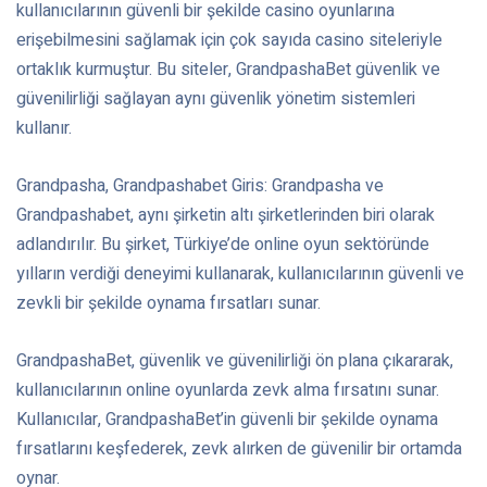
kullanıcılarının güvenli bir şekilde casino oyunlarına
erişebilmesini sağlamak için çok sayıda casino siteleriyle
ortaklık kurmuştur. Bu siteler, GrandpashaBet güvenlik ve
güvenilirliği sağlayan aynı güvenlik yönetim sistemleri
kullanır.
Grandpasha, Grandpashabet Giris: Grandpasha ve
Grandpashabet, aynı şirketin altı şirketlerinden biri olarak
adlandırılır. Bu şirket, Türkiye’de online oyun sektöründe
yılların verdiği deneyimi kullanarak, kullanıcılarının güvenli ve
zevkli bir şekilde oynama fırsatları sunar.
GrandpashaBet, güvenlik ve güvenilirliği ön plana çıkararak,
kullanıcılarının online oyunlarda zevk alma fırsatını sunar.
Kullanıcılar, GrandpashaBet’in güvenli bir şekilde oynama
fırsatlarını keşfederek, zevk alırken de güvenilir bir ortamda
oynar.