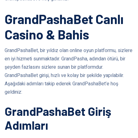
GrandPashaBet Canlı
Casino & Bahis
GrandPashaBet, bir yıldız olan online oyun platformu, sizlere
en iyi hizmeti sunmaktadır. GrandPasha, adından ötürü, bir
şeyden fazlasını sizlere sunan bir platformdur.
GrandPashaBet girişi, hızlı ve kolay bir şekilde yapılabilir.
Aşağıdaki adımları takip ederek GrandPashaBet’e hoş
geldiniz:
GrandPashaBet Giriş
Adımları