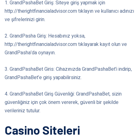
1. GrandPashaBet Giriş: Siteye giriş yapmak için
http://therightfinancialadvisor.com tıklayın ve kullanıcı adınızı
ve şifrelerinizi girin.
2. GrandPasha Giriş: Hesabınız yoksa,
http://therightfinancialadvisor.com tıklayarak kayıt olun ve
GrandPasha’da oynayın.
3. GrandPashaBet Giris: Cihazınızda GrandPashaBet’i indirip,
GrandPashaBet’e giriş yapabilirsiniz.
4. GrandPashaBet Giriş Güvenliği: GrandPashaBet, sizin
güvenliğiniz için çok önem vererek, güvenli bir şekilde
verileriniz tutulur.
Casino Siteleri