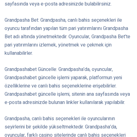
sayfasında veya e-posta adresinizde bulabilirsiniz.
Grandpasha Bet: Grandpasha, canlı bahis seçenekleri ile
oyuncu tarafından yapılan tüm pari yatırımlarını Grandpasha
Bet adı altında yönetmektedir. Oyuncular, Grandpasha Bet’te
pari yatırımlarını izlemek, yönetmek ve çekmek için
kullanabilirler.
Grandpashabet Güncelle: Grandpasha’da, oyuncular,
Grandpashabet güncelle işlemi yaparak, platformun yeni
özelliklerine ve canlı bahis seçeneklerine erişebilirler.
Grandpashabet güncelle işlemi, sitenin ana sayfasında veya
e-posta adresinizde bulunan linkler kullanılarak yapılabilir.
Grandpasha, canlı bahis seçenekleri ile oyuncularının
seyirlerini bir şekilde yükseltmektedir. Grandpasha’da,
oyuncular, farklı casino sitelerinde canlı bahis seçenekleri