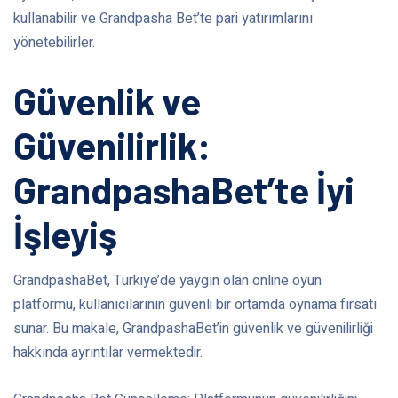
kullanabilir ve Grandpasha Bet’te pari yatırımlarını
yönetebilirler.
Güvenlik ve
Güvenilirlik:
GrandpashaBet’te İyi
İşleyiş
GrandpashaBet, Türkiye’de yaygın olan online oyun
platformu, kullanıcılarının güvenli bir ortamda oynama fırsatı
sunar. Bu makale, GrandpashaBet’in güvenlik ve güvenilirliği
hakkında ayrıntılar vermektedir.