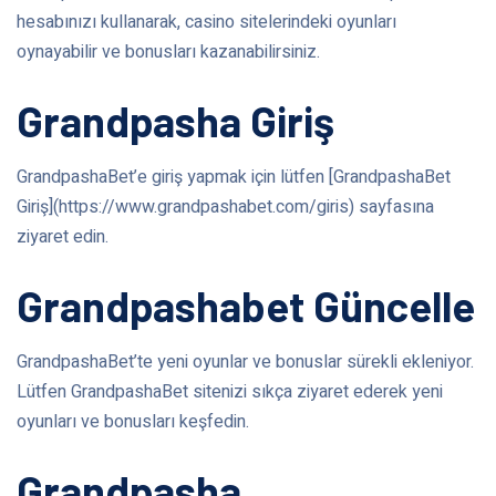
hesabınızı kullanarak, casino sitelerindeki oyunları
oynayabilir ve bonusları kazanabilirsiniz.
Grandpasha Giriş
GrandpashaBet’e giriş yapmak için lütfen [GrandpashaBet
Giriş](https://www.grandpashabet.com/giris) sayfasına
ziyaret edin.
Grandpashabet Güncelle
GrandpashaBet’te yeni oyunlar ve bonuslar sürekli ekleniyor.
Lütfen GrandpashaBet sitenizi sıkça ziyaret ederek yeni
oyunları ve bonusları keşfedin.
Grandpasha