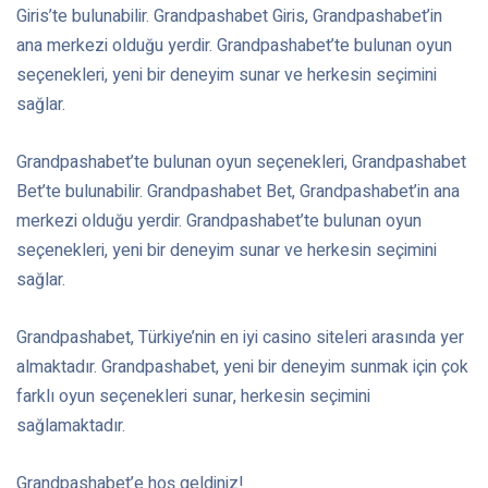
Giris’te bulunabilir. Grandpashabet Giris, Grandpashabet’in
ana merkezi olduğu yerdir. Grandpashabet’te bulunan oyun
seçenekleri, yeni bir deneyim sunar ve herkesin seçimini
sağlar.
Grandpashabet’te bulunan oyun seçenekleri, Grandpashabet
Bet’te bulunabilir. Grandpashabet Bet, Grandpashabet’in ana
merkezi olduğu yerdir. Grandpashabet’te bulunan oyun
seçenekleri, yeni bir deneyim sunar ve herkesin seçimini
sağlar.
Grandpashabet, Türkiye’nin en iyi casino siteleri arasında yer
almaktadır. Grandpashabet, yeni bir deneyim sunmak için çok
farklı oyun seçenekleri sunar, herkesin seçimini
sağlamaktadır.
Grandpashabet’e hoş geldiniz!