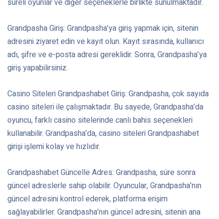
süreli oyunlar ve diğer seçeneklerle birlikte sunulmaktadır.
Grandpasha Giriş: Grandpasha’ya giriş yapmak için, sitenin
adresini ziyaret edin ve kayıt olun. Kayıt sırasında, kullanıcı
adı, şifre ve e-posta adresi gereklidir. Sonra, Grandpasha’ya
giriş yapabilirsiniz.
Casino Siteleri Grandpashabet Giriş: Grandpasha, çok sayıda
casino siteleri ile çalışmaktadır. Bu sayede, Grandpasha’da
oyuncu, farklı casino sitelerinde canlı bahis seçenekleri
kullanabilir. Grandpasha’da, casino siteleri Grandpashabet
girişi işlemi kolay ve hızlıdır.
Grandpashabet Güncelle Adres: Grandpasha, süre sonra
güncel adreslerle sahip olabilir. Oyuncular, Grandpasha’nın
güncel adresini kontrol ederek, platforma erişim
sağlayabilirler. Grandpasha’nın güncel adresini, sitenin ana