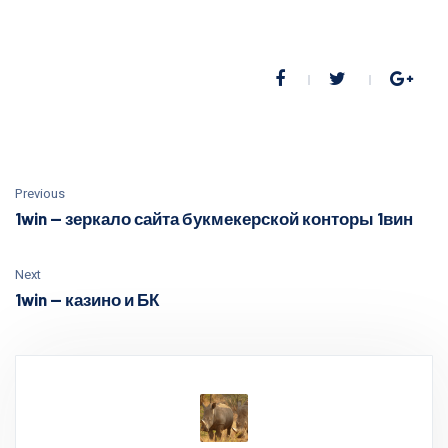
Previous
1win — зеркало сайта букмекерской конторы 1вин
Next
1win — казино и БК