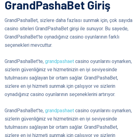
GrandPashaBet Giriş
GrandPashaBet, sizlere daha fazlası sunmak için, çok sayıda
casino siteleri GrandPashaBet girişi ile sunuyor. Bu sayede,
GrandPashaBet’te oynadığınız casino oyunlarının farklı
seçenekleri mevcuttur.
GrandPashaBet’te,
grandpashaet
casino oyunlarını oynarken,
sizlerin güvenliğiniz ve hizmetinizin en iyi seviyesinde
tutulmasını sağlayan bir ortam sağlar. GrandPashaBet,
sizlere en iyi hizmeti sunmak için çalışıyor ve sizlerin
oynadığınız casino oyunlarının seçeneklerini artırıyor.
GrandPashaBet’te,
grandpashaet
casino oyunlarını oynarken,
sizlerin güvenliğiniz ve hizmetinizin en iyi seviyesinde
tutulmasını sağlayan bir ortam sağlar. GrandPashaBet,
sizlere en iyi hizmeti sunmak için çalışıyor ve sizlerin