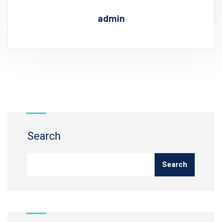
admin
Search
Search