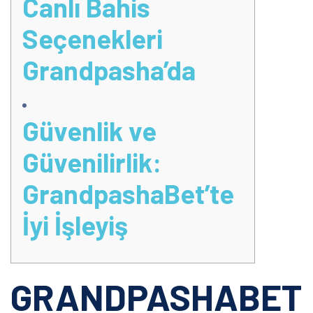
Canlı Bahis
Seçenekleri
Grandpasha’da
Güvenlik ve
Güvenilirlik:
GrandpashaBet’te
İyi İşleyiş
GRANDPASHABET