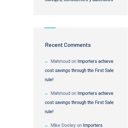
Recent Comments
Mahmoud
on
Importers achieve
cost savings through the First Sale
rule!
Mahmoud
on
Importers achieve
cost savings through the First Sale
rule!
Mike Dooley
on
Importers