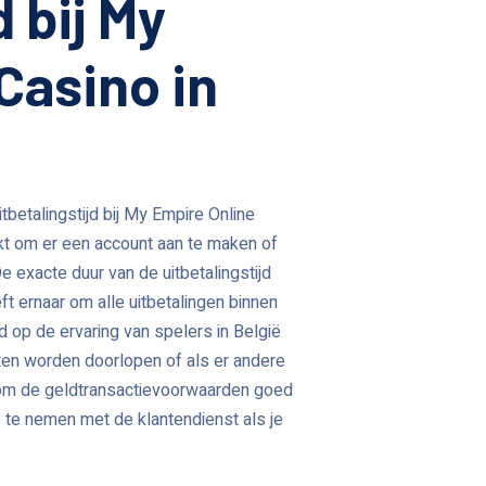
d bij My
Casino in
tbetalingstijd bij My Empire Online
enkt om er een account aan te maken of
De exacte duur van de uitbetalingstijd
ft ernaar om alle uitbetalingen binnen
 op de ervaring van spelers in België
eten worden doorlopen of als er andere
dig om de geldtransactievoorwaarden goed
 te nemen met de klantendienst als je