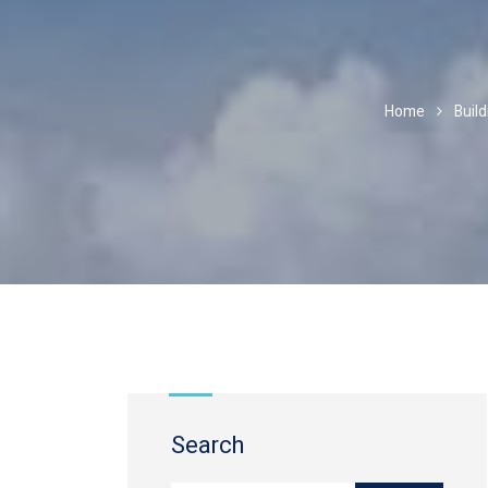
Home
Build
Search