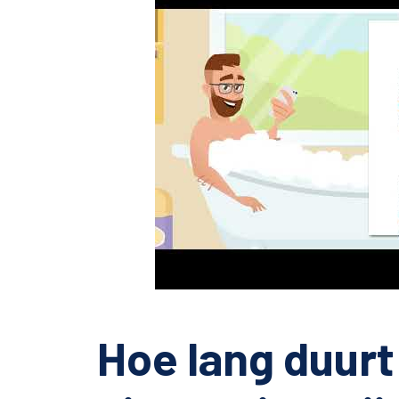
Hoe lang duurt