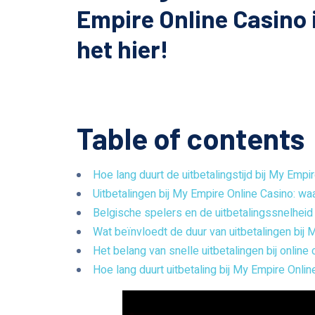
Empire Online Casino 
het hier!
Table of contents
Hoe lang duurt de uitbetalingstijd bij My Empi
Uitbetalingen bij My Empire Online Casino: wa
Belgische spelers en de uitbetalingssnelheid
Wat beïnvloedt de duur van uitbetalingen bij
Het belang van snelle uitbetalingen bij online 
Hoe lang duurt uitbetaling bij My Empire Onlin