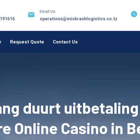
Email Us:
191616
operations@mickrashlogistics.co.tz
y
Request Quote
Contact Us
ng duurt uitbetaling
e Online Casino in B