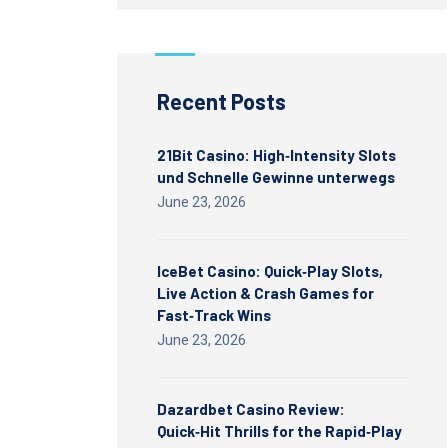
Recent Posts
21Bit Casino: High‑Intensity Slots
und Schnelle Gewinne unterwegs
June 23, 2026
IceBet Casino: Quick‑Play Slots,
Live Action & Crash Games for
Fast‑Track Wins
June 23, 2026
Dazardbet Casino Review:
Quick‑Hit Thrills for the Rapid‑Play