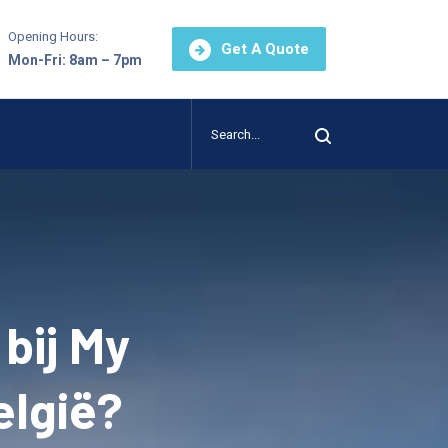
Opening Hours:
Get A Quote
Mon-Fri: 8am – 7pm
 bij My
elgië?