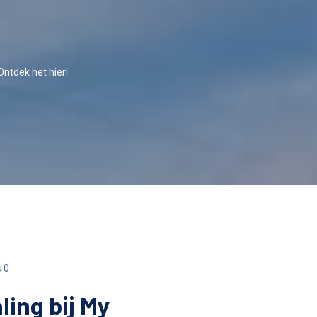
Ontdek het hier!
 0
ling bij My