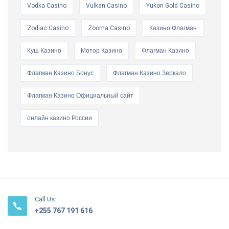
Vodka Casino
Vulkan Casino
Yukon Gold Casino
Zodiac Casino
Zooma Casino
Казино Флагман
Куш Казино
Мотор Казино
Флагман Казино
Флагман Казино Бонус
Флагман Казино Зеркало
Флагман Казино Официальный сайт
онлайн казино России
Call Us:
+255 767 191 616