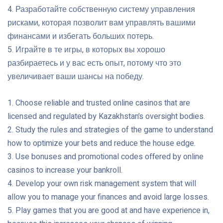
4. Разработайте собственную систему управления
рисками, которая позволит вам управлять вашими
финансами и избегать больших потерь.
5. Играйте в те игры, в которых вы хорошо
разбираетесь и у вас есть опыт, потому что это
увеличивает ваши шансы на победу.
1. Choose reliable and trusted online casinos that are
licensed and regulated by Kazakhstan’s oversight bodies.
2. Study the rules and strategies of the game to understand
how to optimize your bets and reduce the house edge.
3. Use bonuses and promotional codes offered by online
casinos to increase your bankroll.
4. Develop your own risk management system that will
allow you to manage your finances and avoid large losses.
5. Play games that you are good at and have experience in,