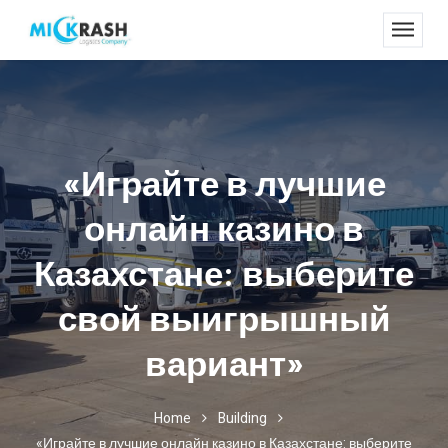
«Играйте в лучшие
онлайн казино в
Казахстане: выберите
свой выигрышный
вариант»
Home
Building
«Играйте в лучшие онлайн казино в Казахстане: выберите