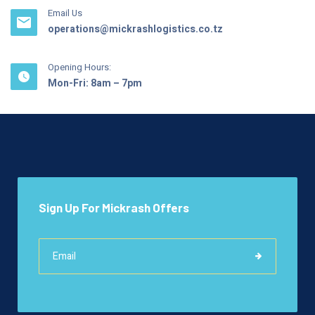
Email Us
operations@mickrashlogistics.co.tz
Opening Hours:
Mon-Fri: 8am – 7pm
Sign Up For Mickrash Offers