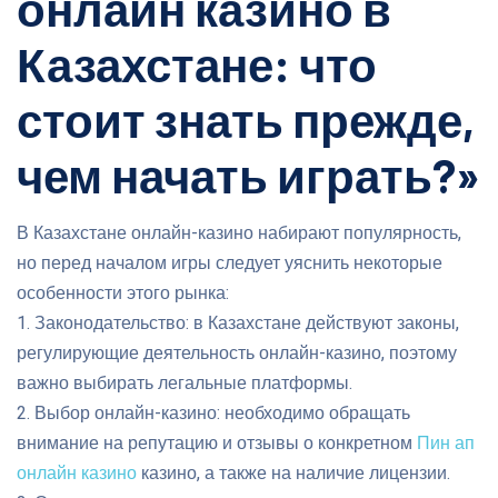
онлайн казино в
Казахстане: что
стоит знать прежде,
чем начать играть?»
В Казахстане онлайн-казино набирают популярность,
но перед началом игры следует уяснить некоторые
особенности этого рынка:
1. Законодательство: в Казахстане действуют законы,
регулирующие деятельность онлайн-казино, поэтому
важно выбирать легальные платформы.
2. Выбор онлайн-казино: необходимо обращать
внимание на репутацию и отзывы о конкретном
Пин ап
онлайн казино
казино, а также на наличие лицензии.