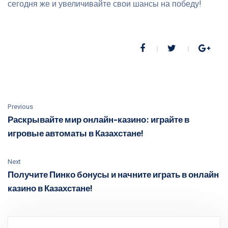
сегодня же и увеличивайте свои шансы на победу!
Previous
Раскрывайте мир онлайн-казино: играйте в
игровые автоматы в Казахстане!
Next
Получите Пинко бонусы и начните играть в онлайн
казино в Казахстане!