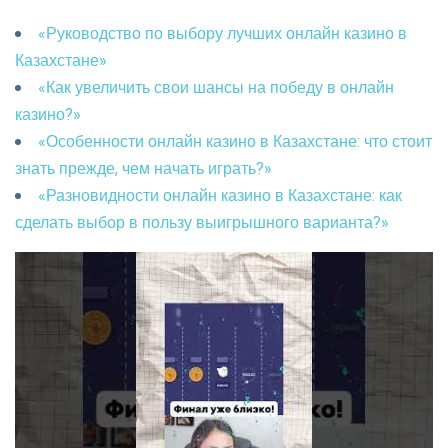
«Руководство по выбору лучших онлайн казино в
Казахстане»
«Как увеличить свои шансы на победу в онлайн
казино?»
«Особенности онлайн казино в Казахстане: что стоит
знать прежде, чем начать играть?»
«Разновидности онлайн казино в Казахстане: как
сделать выбор в пользу выигрышного варианта?»