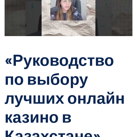
«Руководство
по выбору
лучших онлайн
казино в
Казахстане»