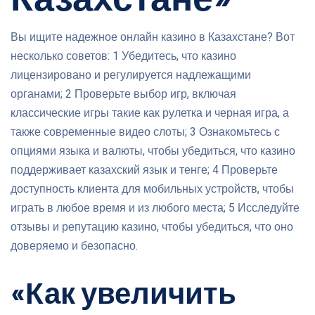
Вы ищите надежное онлайн казино в Казахстане? Вот
несколько советов: 1 Убедитесь, что казино
лицензировано и регулируется надлежащими
органами; 2 Проверьте выбор игр, включая
классические игры такие как рулетка и черная игра, а
также современные видео слоты; 3 Ознакомьтесь с
опциями языка и валюты, чтобы убедиться, что казино
поддерживает казахский язык и тенге; 4 Проверьте
доступность клиента для мобильных устройств, чтобы
играть в любое время и из любого места; 5 Исследуйте
отзывы и репутацию казино, чтобы убедиться, что оно
доверяемо и безопасно.
«Как увеличить