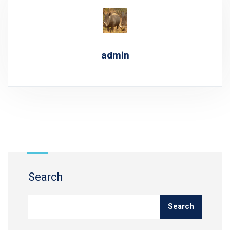
admin
Search
Search