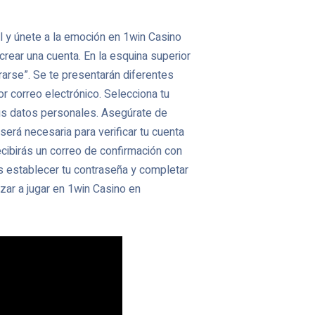
 y únete a la emoción en 1win Casino
crear una cuenta. En la esquina superior
trarse”. Se te presentarán diferentes
r correo electrónico. Selecciona tu
us datos personales. Asegúrate de
será necesaria para verificar tu cuenta
recibirás un correo de confirmación con
rás establecer tu contraseña y completar
zar a jugar en 1win Casino en