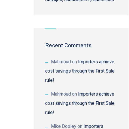
Recent Comments
Mahmoud
on
Importers achieve
cost savings through the First Sale
rule!
Mahmoud
on
Importers achieve
cost savings through the First Sale
rule!
Mike Dooley
on
Importers