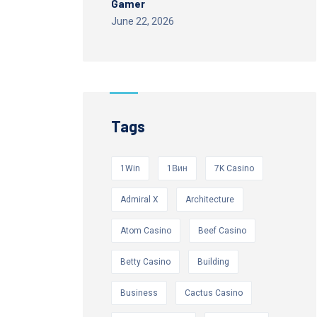
Gamer
June 22, 2026
Tags
1Win
1Вин
7K Casino
Admiral X
Architecture
Atom Casino
Beef Casino
Betty Casino
Building
Business
Cactus Casino