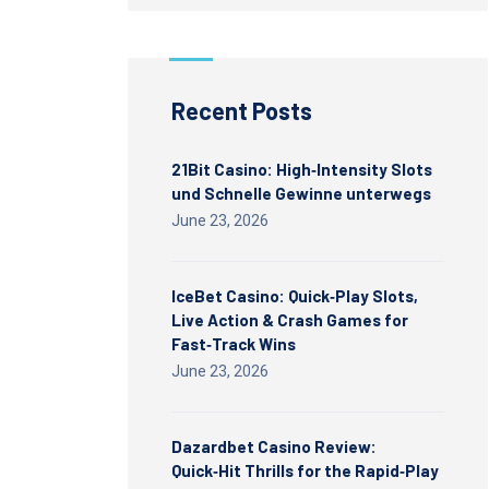
Recent Posts
21Bit Casino: High‑Intensity Slots
und Schnelle Gewinne unterwegs
June 23, 2026
IceBet Casino: Quick‑Play Slots,
Live Action & Crash Games for
Fast‑Track Wins
June 23, 2026
Dazardbet Casino Review:
Quick‑Hit Thrills for the Rapid‑Play