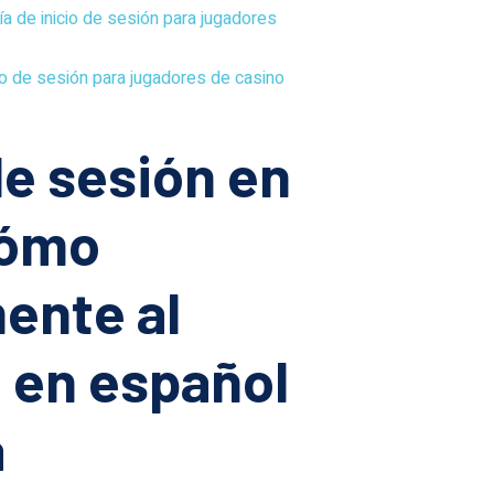
a de inicio de sesión para jugadores
io de sesión para jugadores de casino
de sesión en
Cómo
ente al
a en español
a