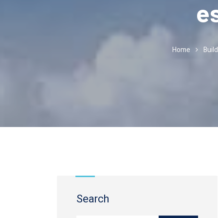
e
Home
Buil
Search