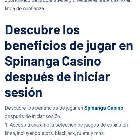
oportunidad de probar suerte y divertirte en este casino en
línea de confianza.
Descubre los
beneficios de jugar en
Spinanga Casino
después de iniciar
sesión
Descubre los beneficios de jugar en
Spinanga Casino
después de iniciar sesión.
1. Acceso a una amplia selección de juegos de casino en
línea, incluyendo slots, blackjack, ruleta y más.