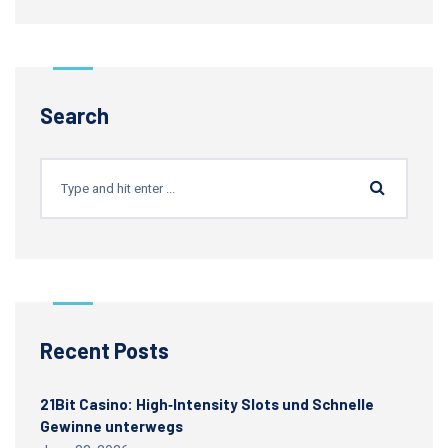
Search
Recent Posts
21Bit Casino: High‑Intensity Slots und Schnelle
Gewinne unterwegs