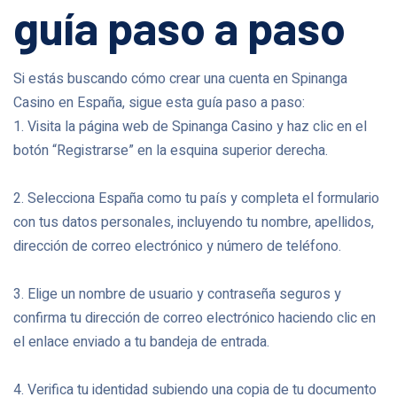
guía paso a paso
Si estás buscando cómo crear una cuenta en Spinanga
Casino en España, sigue esta guía paso a paso:
1. Visita la página web de Spinanga Casino y haz clic en el
botón “Registrarse” en la esquina superior derecha.
2. Selecciona España como tu país y completa el formulario
con tus datos personales, incluyendo tu nombre, apellidos,
dirección de correo electrónico y número de teléfono.
3. Elige un nombre de usuario y contraseña seguros y
confirma tu dirección de correo electrónico haciendo clic en
el enlace enviado a tu bandeja de entrada.
4. Verifica tu identidad subiendo una copia de tu documento