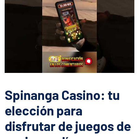
Spinanga Casino: tu
elección para
disfrutar de juegos de