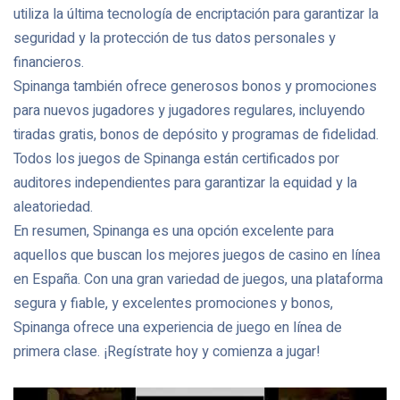
utiliza la última tecnología de encriptación para garantizar la
seguridad y la protección de tus datos personales y
financieros.
Spinanga también ofrece generosos bonos y promociones
para nuevos jugadores y jugadores regulares, incluyendo
tiradas gratis, bonos de depósito y programas de fidelidad.
Todos los juegos de Spinanga están certificados por
auditores independientes para garantizar la equidad y la
aleatoriedad.
En resumen, Spinanga es una opción excelente para
aquellos que buscan los mejores juegos de casino en línea
en España. Con una gran variedad de juegos, una plataforma
segura y fiable, y excelentes promociones y bonos,
Spinanga ofrece una experiencia de juego en línea de
primera clase. ¡Regístrate hoy y comienza a jugar!