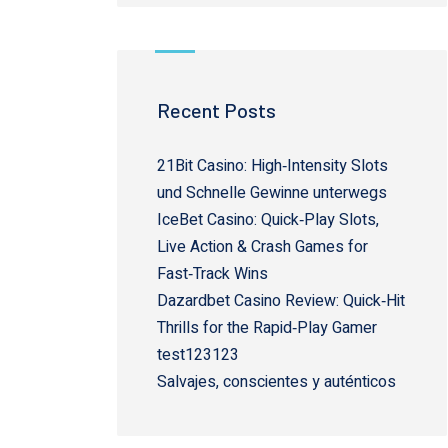
Recent Posts
21Bit Casino: High‑Intensity Slots
und Schnelle Gewinne unterwegs
IceBet Casino: Quick‑Play Slots,
Live Action & Crash Games for
Fast‑Track Wins
Dazardbet Casino Review: Quick‑Hit
Thrills for the Rapid‑Play Gamer
test123123
Salvajes, conscientes y auténticos