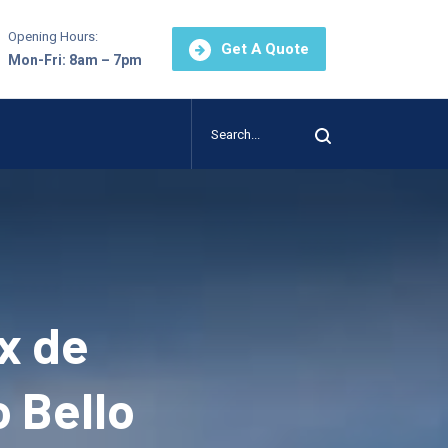
Opening Hours:
Get A Quote
Mon-Fri: 8am – 7pm
x de
o Bello