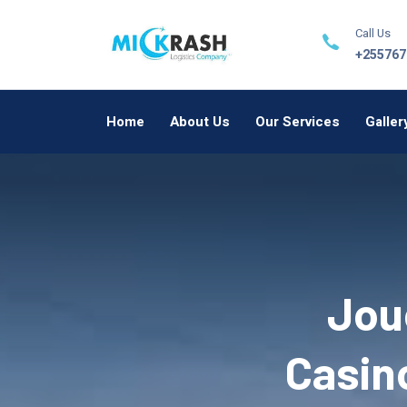
Call Us
+255767
Home
About Us
Our Services
Galler
Jou
Casino