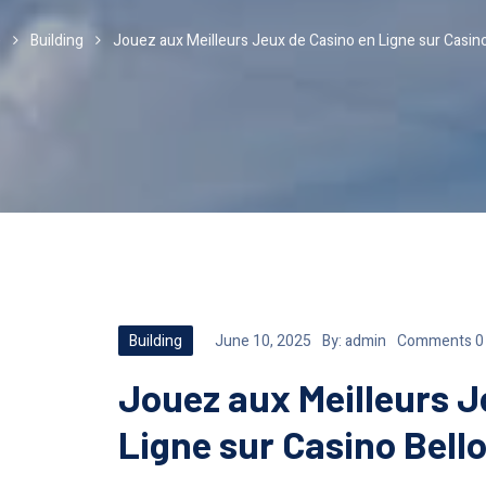
e
Building
Jouez aux Meilleurs Jeux de Casino en Ligne sur Casino
Building
June 10, 2025
By:
admin
Comments 0
Jouez aux Meilleurs J
Ligne sur Casino Bell