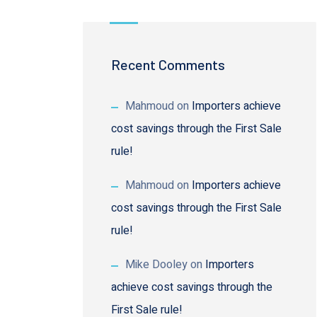
Recent Comments
Mahmoud
on
Importers achieve
cost savings through the First Sale
rule!
Mahmoud
on
Importers achieve
cost savings through the First Sale
rule!
Mike Dooley
on
Importers
achieve cost savings through the
First Sale rule!