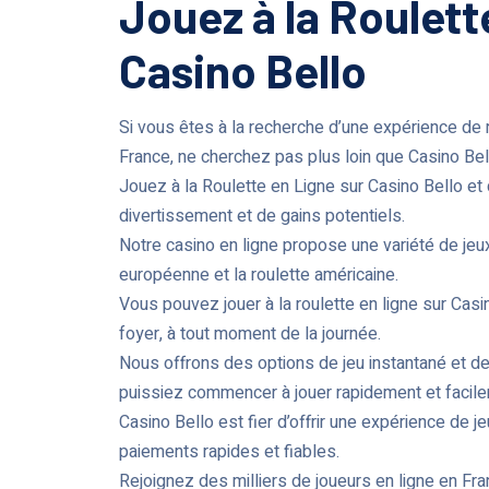
Jouez à la Roulett
Casino Bello
Si vous êtes à la recherche d’une expérience de 
France, ne cherchez pas plus loin que Casino Bel
Jouez à la Roulette en Ligne sur Casino Bello 
divertissement et de gains potentiels.
Notre casino en ligne propose une variété de jeux
européenne et la roulette américaine.
Vous pouvez jouer à la roulette en ligne sur Casi
foyer, à tout moment de la journée.
Nous offrons des options de jeu instantané et d
puissiez commencer à jouer rapidement et facile
Casino Bello est fier d’offrir une expérience de j
paiements rapides et fiables.
Rejoignez des milliers de joueurs en ligne en Fr