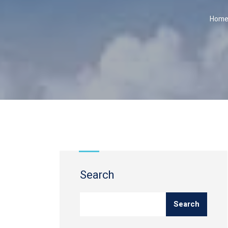
Hom
Search
Search