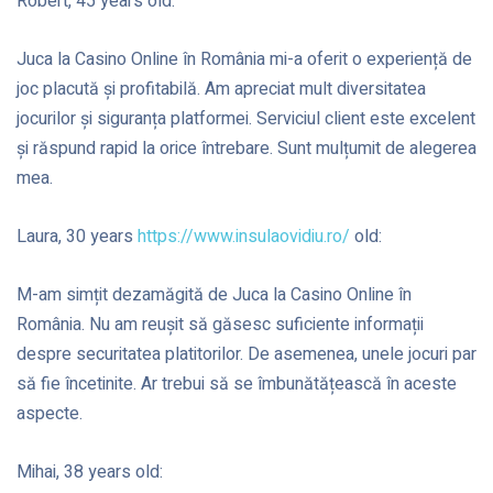
Robert, 45 years old:
Juca la Casino Online în România mi-a oferit o experiență de
joc placută și profitabilă. Am apreciat mult diversitatea
jocurilor și siguranța platformei. Serviciul client este excelent
și răspund rapid la orice întrebare. Sunt mulțumit de alegerea
mea.
Laura, 30 years
https://www.insulaovidiu.ro/
old:
M-am simțit dezamăgită de Juca la Casino Online în
România. Nu am reușit să găsesc suficiente informații
despre securitatea platitorilor. De asemenea, unele jocuri par
să fie încetinite. Ar trebui să se îmbunătățească în aceste
aspecte.
Mihai, 38 years old: