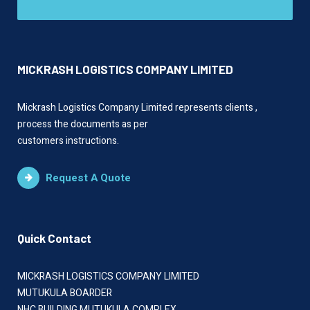
MICKRASH LOGISTICS COMPANY LIMITED
Mickrash Logistics Company Limited represents clients ,
process the documents as per
customers instructions.
Request A Quote
Quick Contact
MICKRASH LOGISTICS COMPANY LIMITED
MUTUKULA BOARDER
NHC BUILDING MUTUKULA COMPLEX