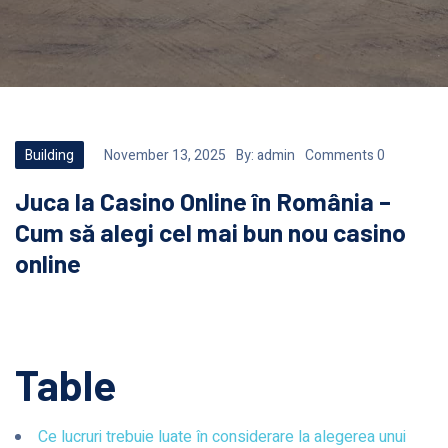
Building
November 13, 2025
By:
admin
Comments 0
Juca la Casino Online în România –
Cum să alegi cel mai bun nou casino
online
Table
Ce lucruri trebuie luate în considerare la alegerea unui