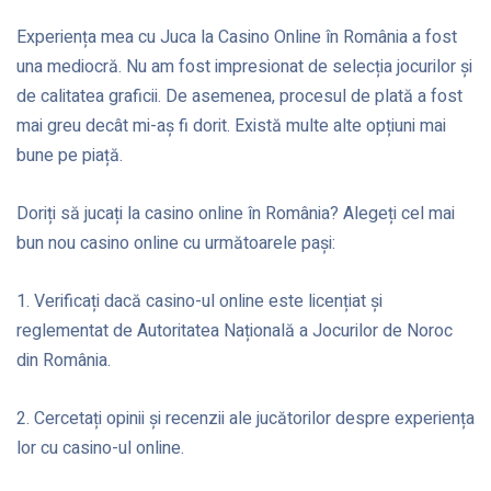
Experiența mea cu Juca la Casino Online în România a fost
una mediocră. Nu am fost impresionat de selecția jocurilor și
de calitatea graficii. De asemenea, procesul de plată a fost
mai greu decât mi-aș fi dorit. Există multe alte opțiuni mai
bune pe piață.
Doriți să jucați la casino online în România? Alegeți cel mai
bun nou casino online cu următoarele pași:
1. Verificați dacă casino-ul online este licențiat și
reglementat de Autoritatea Națională a Jocurilor de Noroc
din România.
2. Cercetați opinii și recenzii ale jucătorilor despre experiența
lor cu casino-ul online.