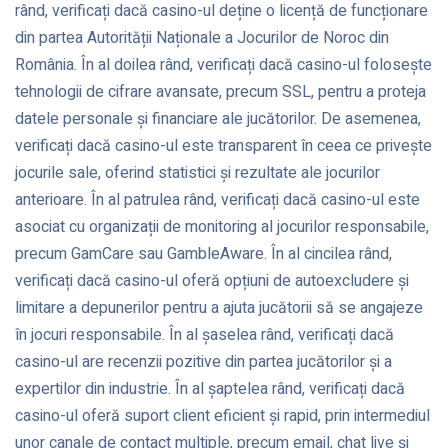
rând, verificați dacă casino-ul deține o licență de funcționare
din partea Autorității Naționale a Jocurilor de Noroc din
România. În al doilea rând, verificați dacă casino-ul folosește
tehnologii de cifrare avansate, precum SSL, pentru a proteja
datele personale și financiare ale jucătorilor. De asemenea,
verificați dacă casino-ul este transparent în ceea ce privește
jocurile sale, oferind statistici și rezultate ale jocurilor
anterioare. În al patrulea rând, verificați dacă casino-ul este
asociat cu organizații de monitoring al jocurilor responsabile,
precum GamCare sau GambleAware. În al cincilea rând,
verificați dacă casino-ul oferă opțiuni de autoexcludere și
limitare a depunerilor pentru a ajuta jucătorii să se angajeze
în jocuri responsabile. În al șaselea rând, verificați dacă
casino-ul are recenzii pozitive din partea jucătorilor și a
expertilor din industrie. În al șaptelea rând, verificați dacă
casino-ul oferă suport client eficient și rapid, prin intermediul
unor canale de contact multiple, precum email, chat live și