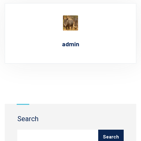
admin
Search
Search