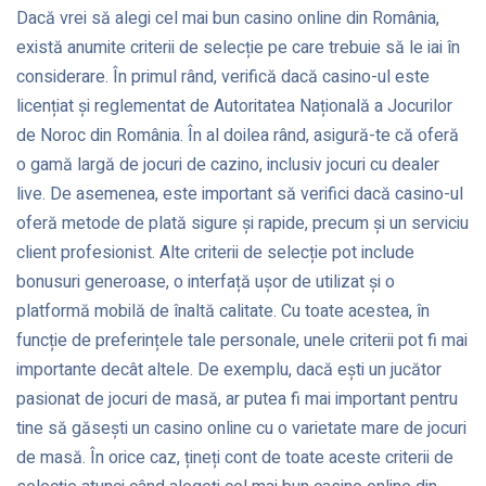
Dacă vrei să alegi cel mai bun casino online din România,
există anumite criterii de selecție pe care trebuie să le iai în
considerare. În primul rând, verifică dacă casino-ul este
licențiat și reglementat de Autoritatea Națională a Jocurilor
de Noroc din România. În al doilea rând, asigură-te că oferă
o gamă largă de jocuri de cazino, inclusiv jocuri cu dealer
live. De asemenea, este important să verifici dacă casino-ul
oferă metode de plată sigure și rapide, precum și un serviciu
client profesionist. Alte criterii de selecție pot include
bonusuri generoase, o interfață ușor de utilizat și o
platformă mobilă de înaltă calitate. Cu toate acestea, în
funcție de preferințele tale personale, unele criterii pot fi mai
importante decât altele. De exemplu, dacă ești un jucător
pasionat de jocuri de masă, ar putea fi mai important pentru
tine să găsești un casino online cu o varietate mare de jocuri
de masă. În orice caz, țineți cont de toate aceste criterii de