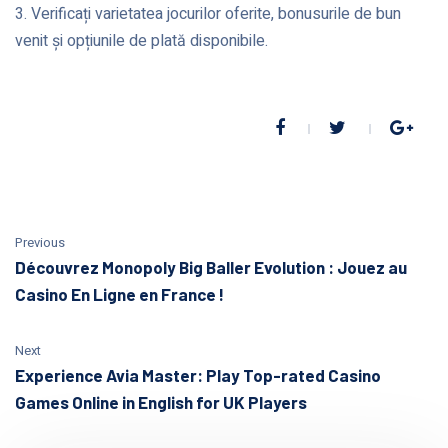
3. Verificați varietatea jocurilor oferite, bonusurile de bun
venit și opțiunile de plată disponibile.
Previous
Découvrez Monopoly Big Baller Evolution : Jouez au
Casino En Ligne en France !
Next
Experience Avia Master: Play Top-rated Casino
Games Online in English for UK Players