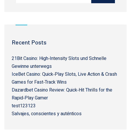
Recent Posts
21Bit Casino: High‑Intensity Slots und Schnelle
Gewinne unterwegs
IceBet Casino: Quick‑Play Slots, Live Action & Crash
Games for Fast‑Track Wins
Dazardbet Casino Review: Quick‑Hit Thrills for the
Rapid‑Play Gamer
test123123
Salvajes, conscientes y auténticos