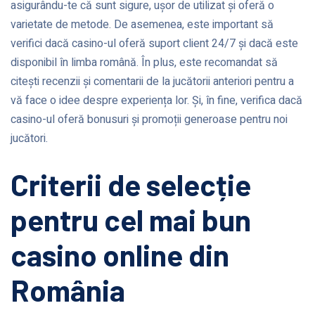
asigurându-te că sunt sigure, ușor de utilizat și oferă o
varietate de metode. De asemenea, este important să
verifici dacă casino-ul oferă suport client 24/7 și dacă este
disponibil în limba română. În plus, este recomandat să
citești recenzii și comentarii de la jucătorii anteriori pentru a
vă face o idee despre experiența lor. Și, în fine, verifica dacă
casino-ul oferă bonusuri și promoții generoase pentru noi
jucători.
Criterii de selecție
pentru cel mai bun
casino online din
România