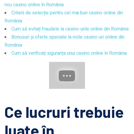
nou casino online în România
Criterii de selecție pentru cel mai bun casino online din
România
Cum să evitați fraudele la casino-urile online din România
Bonusuri și oferte speciale la noile casino-uri online din
România
Cum să verificați siguranța unui casino online în România
Ce lucruri trebuie
luate în