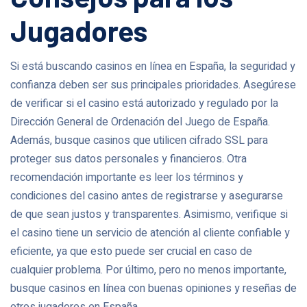
Jugadores
Si está buscando casinos en línea en España, la seguridad y
confianza deben ser sus principales prioridades. Asegúrese
de verificar si el casino está autorizado y regulado por la
Dirección General de Ordenación del Juego de España.
Además, busque casinos que utilicen cifrado SSL para
proteger sus datos personales y financieros. Otra
recomendación importante es leer los términos y
condiciones del casino antes de registrarse y asegurarse
de que sean justos y transparentes. Asimismo, verifique si
el casino tiene un servicio de atención al cliente confiable y
eficiente, ya que esto puede ser crucial en caso de
cualquier problema. Por último, pero no menos importante,
busque casinos en línea con buenas opiniones y reseñas de