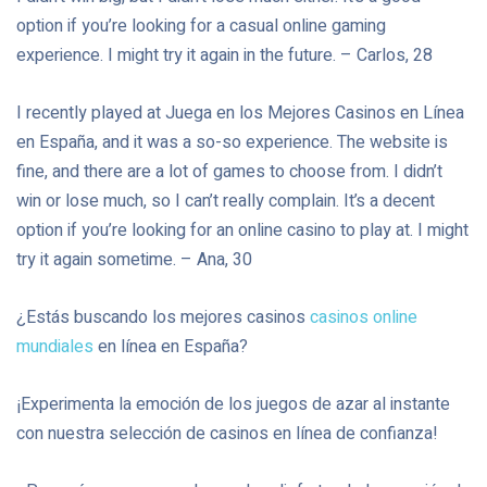
option if you’re looking for a casual online gaming
experience. I might try it again in the future. – Carlos, 28
I recently played at Juega en los Mejores Casinos en Línea
en España, and it was a so-so experience. The website is
fine, and there are a lot of games to choose from. I didn’t
win or lose much, so I can’t really complain. It’s a decent
option if you’re looking for an online casino to play at. I might
try it again sometime. – Ana, 30
¿Estás buscando los mejores casinos
casinos online
mundiales
en línea en España?
¡Experimenta la emoción de los juegos de azar al instante
con nuestra selección de casinos en línea de confianza!