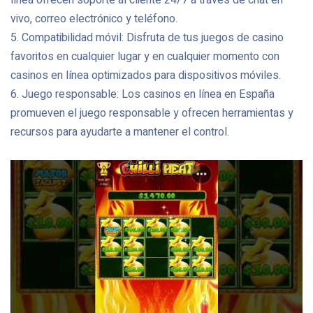
vivo, correo electrónico y teléfono.
5. Compatibilidad móvil: Disfruta de tus juegos de casino
favoritos en cualquier lugar y en cualquier momento con
casinos en línea optimizados para dispositivos móviles.
6. Juego responsable: Los casinos en línea en España
promueven el juego responsable y ofrecen herramientas y
recursos para ayudarte a mantener el control.