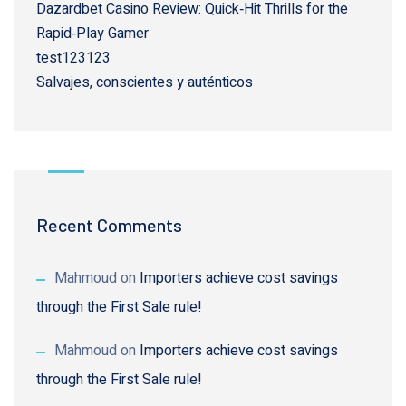
Dazardbet Casino Review: Quick‑Hit Thrills for the
Rapid‑Play Gamer
test123123
Salvajes, conscientes y auténticos
Recent Comments
Mahmoud
on
Importers achieve cost savings
through the First Sale rule!
Mahmoud
on
Importers achieve cost savings
through the First Sale rule!