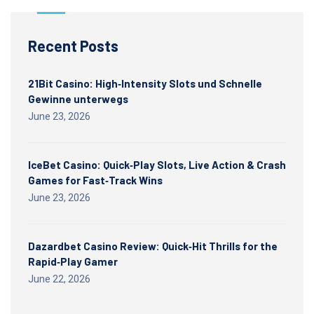
Recent Posts
21Bit Casino: High‑Intensity Slots und Schnelle
Gewinne unterwegs
June 23, 2026
IceBet Casino: Quick‑Play Slots, Live Action & Crash
Games for Fast‑Track Wins
June 23, 2026
Dazardbet Casino Review: Quick‑Hit Thrills for the
Rapid‑Play Gamer
June 22, 2026