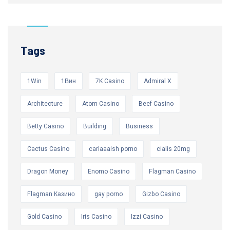
Tags
1Win
1Вин
7K Casino
Admiral X
Architecture
Atom Casino
Beef Casino
Betty Casino
Building
Business
Cactus Casino
carlaaaish porno
cialis 20mg
Dragon Money
Enomo Casino
Flagman Casino
Flagman Казино
gay porno
Gizbo Casino
Gold Casino
Iris Casino
Izzi Casino