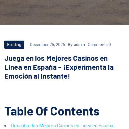
Building
December 25, 2025
By:
admin
Comments 0
Juega en los Mejores Casinos en
Línea en España – ¡Experimenta la
Emoción al Instante!
Table Of Contents
Descubre los Mejores Casinos en Línea en España: