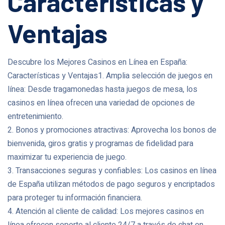
Características y
Ventajas
Descubre los Mejores Casinos en Línea en España:
Características y Ventajas1. Amplia selección de juegos en
línea: Desde tragamonedas hasta juegos de mesa, los
casinos en línea ofrecen una variedad de opciones de
entretenimiento.
2. Bonos y promociones atractivas: Aprovecha los bonos de
bienvenida, giros gratis y programas de fidelidad para
maximizar tu experiencia de juego.
3. Transacciones seguras y confiables: Los casinos en línea
de España utilizan métodos de pago seguros y encriptados
para proteger tu información financiera.
4. Atención al cliente de calidad: Los mejores casinos en
línea ofrecen soporte al cliente 24/7 a través de chat en