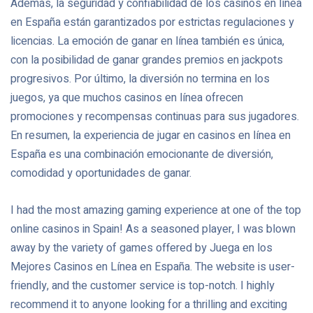
Además, la seguridad y confiabilidad de los casinos en línea
en España están garantizados por estrictas regulaciones y
licencias. La emoción de ganar en línea también es única,
con la posibilidad de ganar grandes premios en jackpots
progresivos. Por último, la diversión no termina en los
juegos, ya que muchos casinos en línea ofrecen
promociones y recompensas continuas para sus jugadores.
En resumen, la experiencia de jugar en casinos en línea en
España es una combinación emocionante de diversión,
comodidad y oportunidades de ganar.
I had the most amazing gaming experience at one of the top
online casinos in Spain! As a seasoned player, I was blown
away by the variety of games offered by Juega en los
Mejores Casinos en Línea en España. The website is user-
friendly, and the customer service is top-notch. I highly
recommend it to anyone looking for a thrilling and exciting