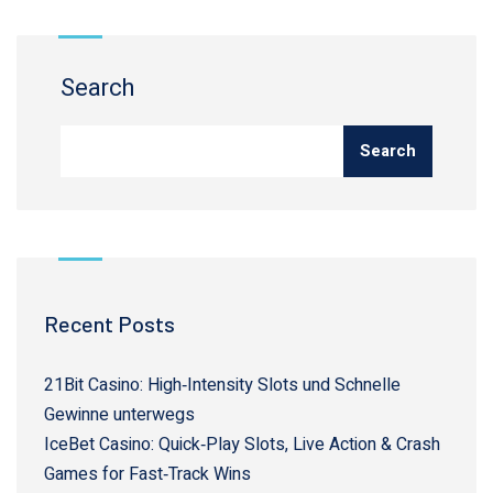
Search
Search
Recent Posts
21Bit Casino: High‑Intensity Slots und Schnelle
Gewinne unterwegs
IceBet Casino: Quick‑Play Slots, Live Action & Crash
Games for Fast‑Track Wins