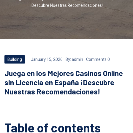
¡Descubre Nuestras Recomendaciones!
Building
January 15, 2026
By:
admin
Comments 0
Juega en los Mejores Casinos Online
sin Licencia en España ¡Descubre
Nuestras Recomendaciones!
Table of contents