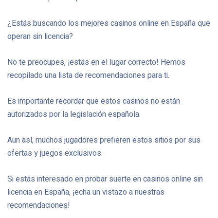
¿Estás buscando los mejores casinos online en España que
operan sin licencia?
No te preocupes, ¡estás en el lugar correcto! Hemos
recopilado una lista de recomendaciones para ti.
Es importante recordar que estos casinos no están
autorizados por la legislación española.
Aun así, muchos jugadores prefieren estos sitios por sus
ofertas y juegos exclusivos.
Si estás interesado en probar suerte en casinos online sin
licencia en España, ¡echa un vistazo a nuestras
recomendaciones!