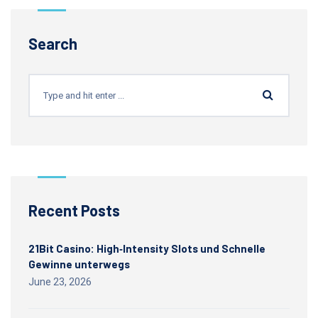
Search
Recent Posts
21Bit Casino: High‑Intensity Slots und Schnelle
Gewinne unterwegs
June 23, 2026