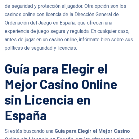
de seguridad y protección al jugador. Otra opción son los
casinos online con licencia de la Dirección General de
Ordenación del Juego en España, que ofrecen una
experiencia de juego segura y regulada. En cualquier caso,
antes de jugar en un casino online, infórmate bien sobre sus
políticas de seguridad y licencias.
Guía para Elegir el
Mejor Casino Online
sin Licencia en
España
Si estás buscando una
Guía para Elegir el Mejor Casino