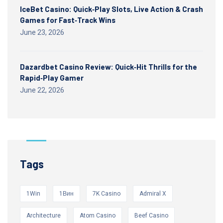
IceBet Casino: Quick‑Play Slots, Live Action & Crash
Games for Fast‑Track Wins
June 23, 2026
Dazardbet Casino Review: Quick‑Hit Thrills for the
Rapid‑Play Gamer
June 22, 2026
Tags
1Win
1Вин
7K Casino
Admiral X
Architecture
Atom Casino
Beef Casino