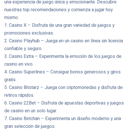
una experiencia de juego única y emocionante. Descubre
nuestras top recomendaciones y comienza a jugar hoy
mismo.
1. Casino X – Disfruta de una gran variedad de juegos y
promociones exclusivas.
2. Casino Playhub – Juega en un casino en línea sin licencia
confiable y seguro.
3. Casino Extra – Experimenta la emoción de los juegos de
casino en vivo.
4. Casino Superlines – Consigue bonos generosos y giros
gratis.
5. Casino Bitstarz – Juega con criptomonedas y disfruta de
retiros rápidos.
6. Casino 22Bet – Disfruta de apuestas deportivas y juegos
de casino en un solo lugar.
7. Casino Betchan – Experimenta un diseño moderno y una
gran selección de juegos.