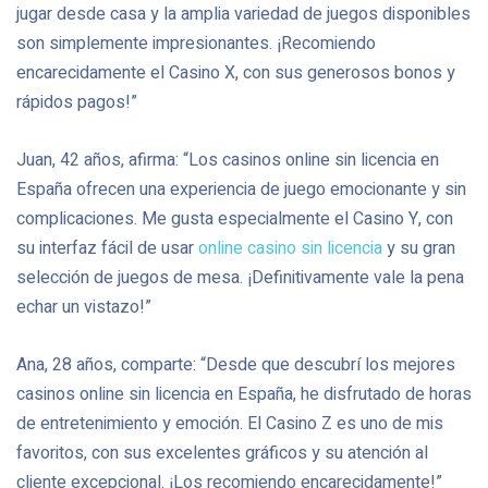
jugar desde casa y la amplia variedad de juegos disponibles
son simplemente impresionantes. ¡Recomiendo
encarecidamente el Casino X, con sus generosos bonos y
rápidos pagos!”
Juan, 42 años, afirma: “Los casinos online sin licencia en
España ofrecen una experiencia de juego emocionante y sin
complicaciones. Me gusta especialmente el Casino Y, con
su interfaz fácil de usar
online casino sin licencia
y su gran
selección de juegos de mesa. ¡Definitivamente vale la pena
echar un vistazo!”
Ana, 28 años, comparte: “Desde que descubrí los mejores
casinos online sin licencia en España, he disfrutado de horas
de entretenimiento y emoción. El Casino Z es uno de mis
favoritos, con sus excelentes gráficos y su atención al
cliente excepcional. ¡Los recomiendo encarecidamente!”