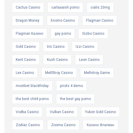
Cactus Casino
carlaaaish porno
cialis 20mg
Dragon Money
Enomo Casino
Flagman Casino
Flagman Казино
gay porno
Gizbo Casino
Gold Casino
Iris Casino
Izzi Casino
Kent Casino
Kush Casino
Leon Casino
Lex Casino
MellStroy Casino
Mellstroy Game
mostbet blackfriday
pirots 4 demo
the best child porno
the best gay porno
Vodka Casino
Vulkan Casino
Yukon Gold Casino
Zodiac Casino
Zooma Casino
Казино Флагман