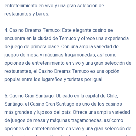
entretenimiento en vivo y una gran selección de
restaurantes y bares.
4. Casino Dreams Temuco: Este elegante casino se
encuentra en la ciudad de Temuco y ofrece una experiencia
de juego de primera clase. Con una amplia variedad de
juegos de mesa y máquinas tragamonedas, así como
opciones de entretenimiento en vivo y una gran selección de
restaurantes, el Casino Dreams Temuco es una opción
popular entre los lugareños y turistas por igual.
5. Casino Gran Santiago: Ubicado en la capital de Chile,
Santiago, el Casino Gran Santiago es uno de los casinos
más grandes y lujosos del país. Ofrece una amplia variedad
de juegos de mesa y máquinas tragamonedas, así como
opciones de entretenimiento en vivo y una gran selección de