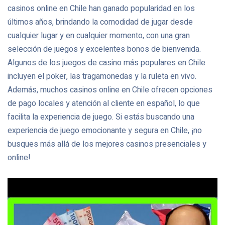
casinos online en Chile han ganado popularidad en los
últimos años, brindando la comodidad de jugar desde
cualquier lugar y en cualquier momento, con una gran
selección de juegos y excelentes bonos de bienvenida.
Algunos de los juegos de casino más populares en Chile
incluyen el poker, las tragamonedas y la ruleta en vivo.
Además, muchos casinos online en Chile ofrecen opciones
de pago locales y atención al cliente en español, lo que
facilita la experiencia de juego. Si estás buscando una
experiencia de juego emocionante y segura en Chile, ¡no
busques más allá de los mejores casinos presenciales y
online!