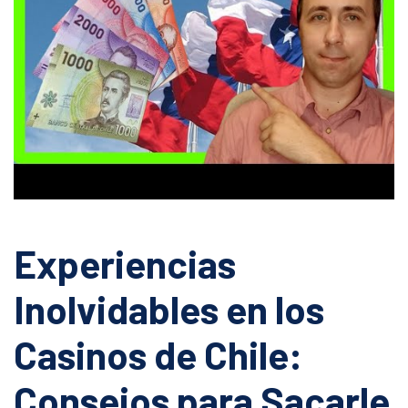
Experiencias
Inolvidables en los
Casinos de Chile:
Consejos para Sacarle