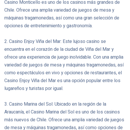
Casino Monticello es uno de los casinos más grandes de
Chile. Ofrece una amplia variedad de juegos de mesa y
máquinas tragamonedas, así como una gran selección de
opciones de entretenimiento y gastronomía.
2. Casino Enjoy Viña del Mar: Este lujoso casino se
encuentra en el corazón de la ciudad de Viña del Mar y
ofrece una experiencia de juego inolvidable. Con una amplia
variedad de juegos de mesa y máquinas tragamonedas, así
como espectáculos en vivo y opciones de restaurantes, el
Casino Enjoy Viña del Mar es una opción popular entre los
lugareños y turistas por igual.
3. Casino Marina del Sol: Ubicado en la región de la
Araucanía, el Casino Marina del Sol es uno de los casinos
más nuevos de Chile. Ofrece una amplia variedad de juegos
de mesa y máquinas tragamonedas, así como opciones de