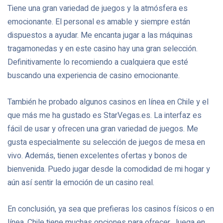
Tiene una gran variedad de juegos y la atmósfera es
emocionante. El personal es amable y siempre están
dispuestos a ayudar. Me encanta jugar a las máquinas
tragamonedas y en este casino hay una gran selección.
Definitivamente lo recomiendo a cualquiera que esté
buscando una experiencia de casino emocionante.
También he probado algunos casinos en línea en Chile y el
que más me ha gustado es StarVegas.es. La interfaz es
fácil de usar y ofrecen una gran variedad de juegos. Me
gusta especialmente su selección de juegos de mesa en
vivo. Además, tienen excelentes ofertas y bonos de
bienvenida. Puedo jugar desde la comodidad de mi hogar y
aún así sentir la emoción de un casino real.
En conclusión, ya sea que prefieras los casinos físicos o en
línea, Chile tiene muchas opciones para ofrecer. Juega en