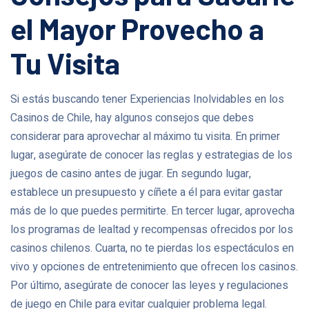
el Mayor Provecho a
Tu Visita
Si estás buscando tener Experiencias Inolvidables en los
Casinos de Chile, hay algunos consejos que debes
considerar para aprovechar al máximo tu visita. En primer
lugar, asegúrate de conocer las reglas y estrategias de los
juegos de casino antes de jugar. En segundo lugar,
establece un presupuesto y cíñete a él para evitar gastar
más de lo que puedes permitirte. En tercer lugar, aprovecha
los programas de lealtad y recompensas ofrecidos por los
casinos chilenos. Cuarta, no te pierdas los espectáculos en
vivo y opciones de entretenimiento que ofrecen los casinos.
Por último, asegúrate de conocer las leyes y regulaciones
de juego en Chile para evitar cualquier problema legal.