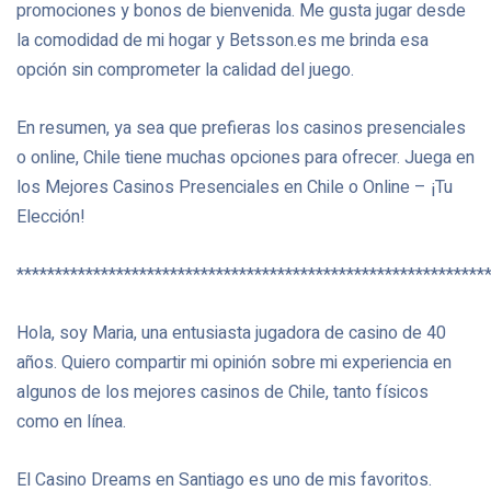
promociones y bonos de bienvenida. Me gusta jugar desde
la comodidad de mi hogar y Betsson.es me brinda esa
opción sin comprometer la calidad del juego.
En resumen, ya sea que prefieras los casinos presenciales
o online, Chile tiene muchas opciones para ofrecer. Juega en
los Mejores Casinos Presenciales en Chile o Online – ¡Tu
Elección!
*************************************************************
Hola, soy Maria, una entusiasta jugadora de casino de 40
años. Quiero compartir mi opinión sobre mi experiencia en
algunos de los mejores casinos de Chile, tanto físicos
como en línea.
El Casino Dreams en Santiago es uno de mis favoritos.