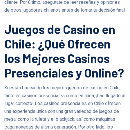
cliente. Por último, asegúrate de leer reseñas y opiniones
de otros jugadores chilenos antes de tomar tu decisión final.
Juegos de Casino en
Chile: ¿Qué Ofrecen
los Mejores Casinos
Presenciales y Online?
Si estás buscando los mejores juegos de casino en Chile,
tanto en casinos presenciales como en línea, ¡has llegado al
lugar correcto! Los casinos presenciales en Chile ofrecen
una experiencia única con una gran variedad de juegos de
mesa, como la ruleta y el blackjack, así como máquinas
tragamonedas de última generación. Por otro lado, los