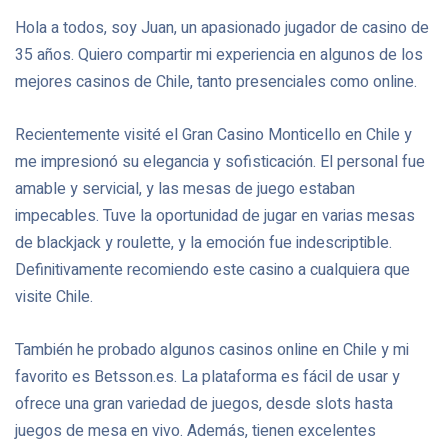
Hola a todos, soy Juan, un apasionado jugador de casino de
35 años. Quiero compartir mi experiencia en algunos de los
mejores casinos de Chile, tanto presenciales como online.
Recientemente visité el Gran Casino Monticello en Chile y
me impresionó su elegancia y sofisticación. El personal fue
amable y servicial, y las mesas de juego estaban
impecables. Tuve la oportunidad de jugar en varias mesas
de blackjack y roulette, y la emoción fue indescriptible.
Definitivamente recomiendo este casino a cualquiera que
visite Chile.
También he probado algunos casinos online en Chile y mi
favorito es Betsson.es. La plataforma es fácil de usar y
ofrece una gran variedad de juegos, desde slots hasta
juegos de mesa en vivo. Además, tienen excelentes