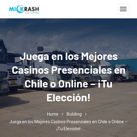
Juega en los Mejores
Casinos Presenciales en
Chile o Online – ¡Tu
Elección!
Home
Building
Juega en los Mejores Casinos Presenciales en Chile o Online –
¡Tu Elección!