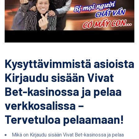
Kysyttävimmistä asioista
Kirjaudu sisään Vivat
Bet-kasinossa ja pelaa
verkkosalissa –
Tervetuloa pelaamaan!
Mikä on Kirjaudu sisään Vivat Bet-kasinossa ja pelaa