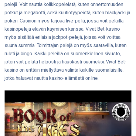
pelejä. Voit nauttia kolikkopeleistä, kuten onnettomuuden
potkut ja megabotti, sekä kuutiotyypeistä, kuten blackjacki ja
pokeri. Casinon myös tarjoaa live-peliä, jossa voit pelailla
kasinopelejä elävän käymisen kanssa. Vivat Bet-kasino
myös sisältää erilaisia jackpot-pelejä, joissa voit voittaa
suuria summia. Toimittajan pelejä on myös saatavilla, kuten
ruleti ja bingo. Kaikki peleillä on suomenkielinen sivusto,
joten voit pelata helposti ja hauskasti suomeksi. Vivat Bet-
kasino on erittäin miellyttävä valinta kaikille suomalaisille,
jotka haluavat nauttia kasino-elämästä online.