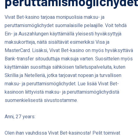
peruttamismöglichyde
Vivat Bet-kasino tarjoaa monipuolisia maksu- ja
peruttamismöglichydet suomalaisille pelaajille. Voit tehdä
Ein- ja Auszahlungen käyttämällä yleisesti hyväksyttyjä
maksukortteja, näitä sisältävät esimerkiksi Visa ja
MasterCard. Lisäksi, Vivat Bet-kasino on myös hyväksyttävä
Bank-transfer sitouduttuja maksuja varten. Suosittelen myös
käyttämään suosittuja sähköisen talletuspalveluita, kuten
Skrillia ja Netelleriä, jotka tarjoavat nopean ja turvallisen
maksu- ja peruttamismöglichydet. Lue lisää Vivat Bet-
kasinoon liittyvistä maksu- ja peruttamismöglichydistä
suomenkielisestä sivustostamme.
Anni, 27 years:
Olen ihan vauhdissa Vivat Bet-kasinosta! Pelit toimivat