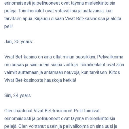
erinomaisesti ja pelihuoneet ovat täynnä mielenkiintoisia
pelejä. Toimihenkilöt ovat ystävällisiä ja auttavaisia, kun
tarvitsen apua. Kirjaudu sisään Vivat Bet-kasinossa ja aloita
peli!
Jani, 35 years:
Vivat Bet-kasino on aina ollut minun suosikkini. Pelivalikoima
on runsas ja sain usein suuria voittoja. Toimihenkilöt ovat aina
valmiit auttamaan ja antamaan neuvoja, kun tarvitsen. Kiitos
Vivat Bet-kasinosta hauskoja hetkiä!
Sini, 24 years:
Olen ihastunut Vivat Bet-kasinoon! Pelit toimivat
erinomaisesti ja pelihuoneet ovat täynnä mielenkiintoisia
pelejä. Olen voittanut usein ja pelivalikoima on aina uusi ja