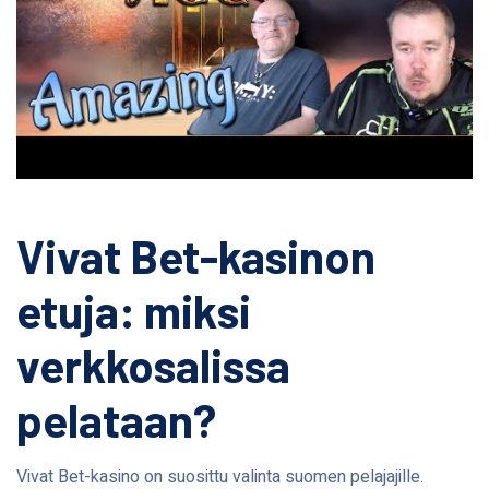
Vivat Bet-kasinon
etuja: miksi
verkkosalissa
pelataan?
Vivat Bet-kasino on suosittu valinta suomen pelajajille.