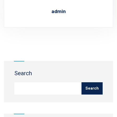
admin
Search
Search