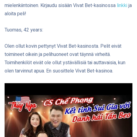
mielenkiintoinen. Kirjaudu sisään Vivat Bet-kasinossa
linkki
ja
aloita peli!
Tuomas, 42 years:
Olen ollut kovin pettynyt Vivat Bet-kasinosta. Pelit eivät
toimineet oikein ja pelihuoneet ovat täynnä virheitä.
Toimihenkilöt eivät ole ollut ystävällisiä tai auttavaisia, kun
olen tarvinnut apua. En suosittele Vivat Bet-kasinoa.