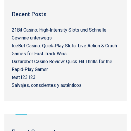
Recent Posts
21Bit Casino: High‑Intensity Slots und Schnelle
Gewinne unterwegs
IceBet Casino: Quick‑Play Slots, Live Action & Crash
Games for Fast‑Track Wins
Dazardbet Casino Review: Quick‑Hit Thrills for the
Rapid‑Play Gamer
test123123
Salvajes, conscientes y auténticos