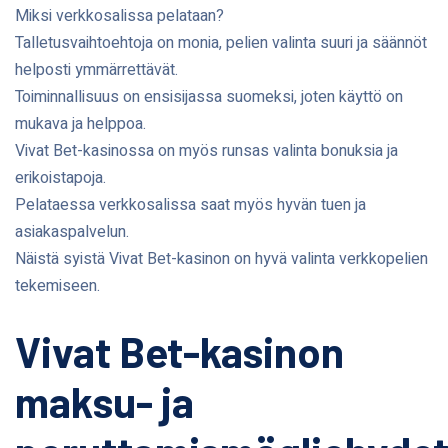
Miksi verkkosalissa pelataan?
Talletusvaihtoehtoja on monia, pelien valinta suuri ja säännöt
helposti ymmärrettävät.
Toiminnallisuus on ensisijassa suomeksi, joten käyttö on
mukava ja helppoa.
Vivat Bet-kasinossa on myös runsas valinta bonuksia ja
erikoistapoja.
Pelataessa verkkosalissa saat myös hyvän tuen ja
asiakaspalvelun.
Näistä syistä Vivat Bet-kasinon on hyvä valinta verkkopelien
tekemiseen.
Vivat Bet-kasinon
maksu- ja