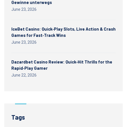
Gewinne unterwegs
June 23, 2026
IceBet Casino: Quick‑Play Slots, Live Action & Crash
Games for Fast‑Track Wins
June 23, 2026
Dazardbet Casino Review: Quick‑Hit Thrills for the
Rapid‑Play Gamer
June 22, 2026
Tags