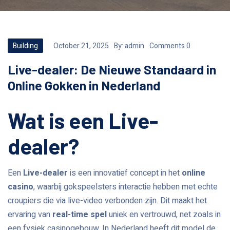
Building
October 21, 2025
By:
admin
Comments 0
Live-dealer: De Nieuwe Standaard in
Online Gokken in Nederland
Wat is een Live-
dealer?
Een
Live-dealer
is een innovatief concept in het
online
casino
, waarbij gokspeelsters interactie hebben met echte
croupiers die via live-video verbonden zijn. Dit maakt het
ervaring van
real-time spel
uniek en vertrouwd, net zoals in
een fysiek casinogebouw. In Nederland heeft dit model de