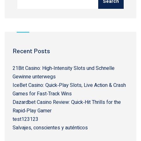
Search
Recent Posts
21Bit Casino: High‑Intensity Slots und Schnelle
Gewinne unterwegs
IceBet Casino: Quick‑Play Slots, Live Action & Crash
Games for Fast‑Track Wins
Dazardbet Casino Review: Quick‑Hit Thrills for the
Rapid‑Play Gamer
test123123
Salvajes, conscientes y auténticos