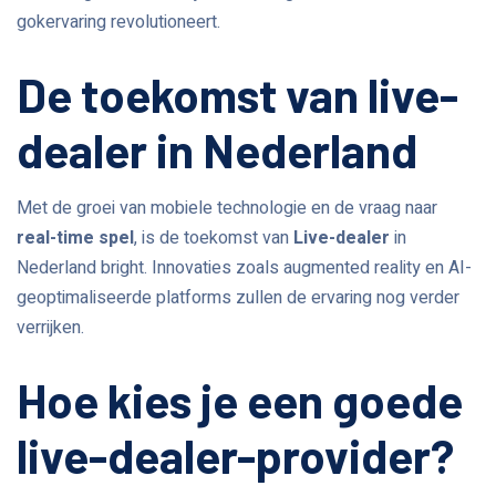
gokervaring revolutioneert.
De toekomst van live-
dealer in Nederland
Met de groei van mobiele technologie en de vraag naar
real-time spel
, is de toekomst van
Live-dealer
in
Nederland bright. Innovaties zoals augmented reality en AI-
geoptimaliseerde platforms zullen de ervaring nog verder
verrijken.
Hoe kies je een goede
live-dealer-provider?