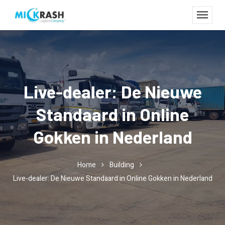
Live-dealer: De Nieuwe
Standaard in Online
Gokken in Nederland
Home
Building
Live-dealer: De Nieuwe Standaard in Online Gokken in Nederland